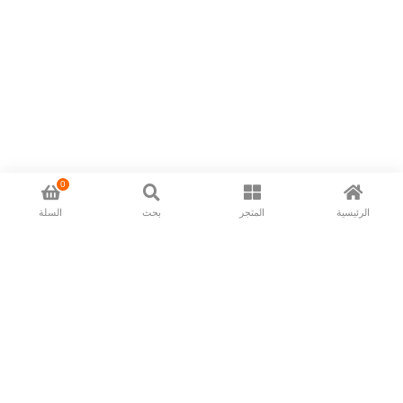
0
الرئيسية
المتجر
بحث
السلة
Now available in all ios & android devices