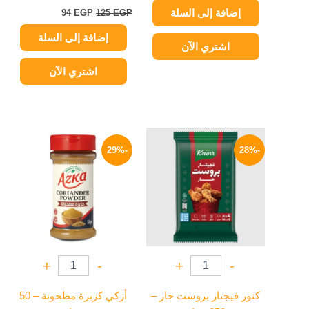
إضافة إلى السلة
94
EGP
125
EGP
إضافة إلى السلة
اشتري الآن
اشتري الآن
السعر
السعر
السعر
السعر
الأصلي
الحالي
الأصلي
الحالي
-29%
-28%
هو:
هو:
هو:
هو:
64 EGP.
90 EGP.
43 EGP.
60 EGP.
+
-
+
-
كنور فيجتار بروست حار –
أزكي كزبرة مطحونة – 50