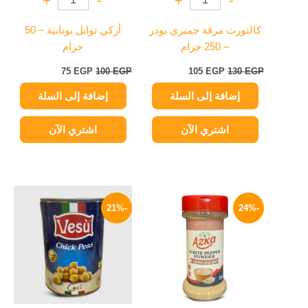
+
-
+
-
كالنورت مرقة جمبري بودر
أزكي توابل يونانية – 50
– 250 جرام
جرام
75
EGP
100
EGP
105
EGP
130
EGP
إضافة إلى السلة
إضافة إلى السلة
اشتري الآن
اشتري الآن
السعر
السعر
السعر
السعر
الأصلي
الحالي
الأصلي
الحالي
-21%
-24%
هو:
هو:
هو:
هو:
79 EGP.
100 EGP.
114 EGP.
150 EGP.