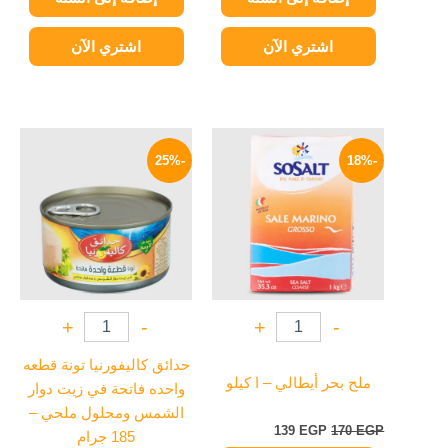
اشتري الآن
اشتري الآن
السعر
السعر
السعر
السعر
الأصلي
الحالي
الأصلي
الحالي
-25%
-18%
هو:
هو:
هو:
هو:
94 EGP.
125 EGP.
139 EGP.
170 EGP.
+
-
+
-
حدائق كاليفورنيا تونة قطعه
ملح بحر أيطالي – ا كيلو
واحده فاتحة في زيت دوار
الشمس ومحلول ملحي –
139
EGP
170
EGP
185 جرام