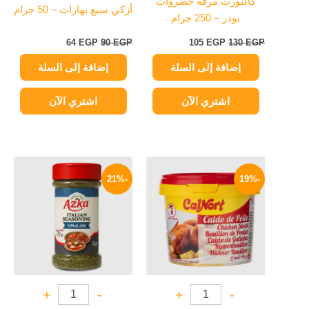
كالنورت مرقة خضروات
أزكي سبع بهارات – 50 جرام
بودر – 250 جرام
64
EGP
90
EGP
105
EGP
130
EGP
إضافة إلى السلة
إضافة إلى السلة
اشتري الآن
اشتري الآن
السعر
السعر
السعر
السعر
الأصلي
الحالي
الأصلي
الحالي
-21%
-19%
هو:
هو:
هو:
هو:
75 EGP.
95 EGP.
105 EGP.
130 EGP.
+
-
+
-