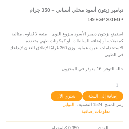
ديامير زيتون أسود مخلي أسباني – 350 جرام
149
EGP
200
EGP
استمتع بزيتون ديمير الأسود منزوع النوى – متعة لا تُقاوم، مثالية
كمقبلات، أو إضافة للسلطات، أو كمكونات طهي متعددة
الاستخدامات. عبوة عملية بوزن 360 غرامًا لإطلاق العنان لإبداعك
في الطهي.
حالة التوفر:
16 متوفر في المخزون
إضافة إلى السلة
اشتري الآن
رمز المنتج:
1524
التصنيف:
التوابل
معلومات إضافية
الوزن
0.350 كيلوجرام