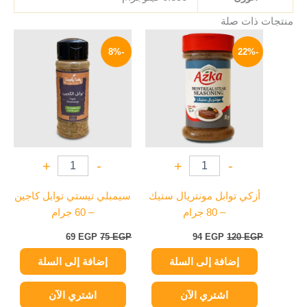
منتجات ذات صلة
السعر
السعر
السعر
السعر
الأصلي
الحالي
الأصلي
الحالي
-8%
-22%
هو:
هو:
هو:
هو:
69 EGP.
75 EGP.
94 EGP.
120 EGP.
+
-
+
-
أزكي توابل مونتريال ستيك
سيمبلي تيستي توابل كاجين
– 80 جرام
– 60 جرام
69
EGP
75
EGP
94
EGP
120
EGP
إضافة إلى السلة
إضافة إلى السلة
اشتري الآن
اشتري الآن