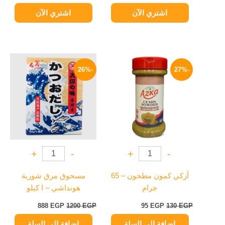
اشتري الآن
اشتري الآن
السعر
السعر
السعر
السعر
الأصلي
الحالي
الأصلي
الحالي
-26%
-27%
هو:
هو:
هو:
هو:
888 EGP.
1200 EGP.
95 EGP.
130 EGP.
+
-
+
-
أزكي كمون مطحون – 65
مسحوق مرق شوربة
جرام
هونداشي – ا كيلو
888
EGP
1200
EGP
95
EGP
130
EGP
إضافة إلى السلة
إضافة إلى السلة