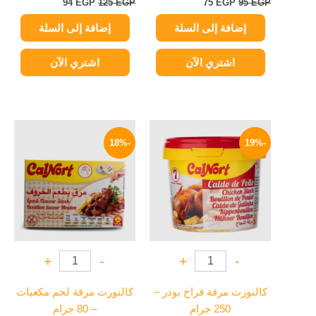
94
EGP
125
EGP
75
EGP
95
EGP
إضافة إلى السلة
إضافة إلى السلة
اشتري الآن
اشتري الآن
السعر
السعر
السعر
السعر
الأصلي
الحالي
الأصلي
الحالي
-18%
-19%
هو:
هو:
هو:
هو:
37 EGP.
45 EGP.
105 EGP.
130 EGP.
+
-
+
-
كالنورت مرقة فراخ بودر –
كالنورت مرقة لحم مكعبات
250 جرام
– 80 جرام