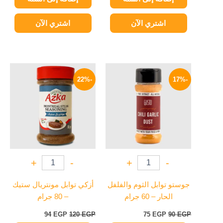
اشتري الآن
اشتري الآن
السعر
السعر
السعر
السعر
الأصلي
الحالي
الأصلي
الحالي
-22%
-17%
هو:
هو:
هو:
هو:
94 EGP.
120 EGP.
75 EGP.
90 EGP.
+
-
+
-
جوستو توابل الثوم والفلفل
أزكي توابل مونتريال ستيك
الحار – 60 جرام
– 80 جرام
94
EGP
120
EGP
75
EGP
90
EGP