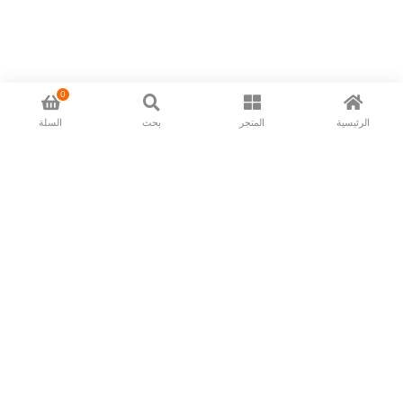
0
الرئيسية
المتجر
بحث
السلة
Now available in all ios & android devices
About Us
Shipping Policy
Deliver/Return
Contact Us