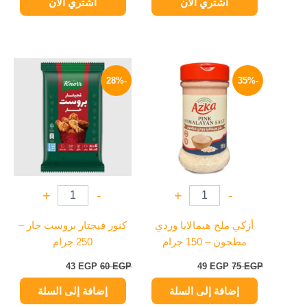
اشتري الآن
اشتري الآن
السعر
السعر
السعر
السعر
الأصلي
الحالي
الأصلي
الحالي
-28%
-35%
هو:
هو:
هو:
هو:
43 EGP.
60 EGP.
49 EGP.
75 EGP.
+
-
+
-
أزكي ملح هيمالايا وردي
كنور فيجتار بروست حار –
مطحون – 150 جرام
250 جرام
43
EGP
60
EGP
49
EGP
75
EGP
إضافة إلى السلة
إضافة إلى السلة