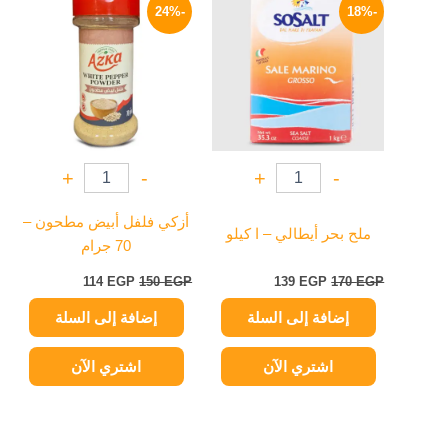
الأصلي
الحالي
الأصلي
الحالي
-24%
-18%
هو:
هو:
هو:
هو:
114 EGP.
150 EGP.
139 EGP.
170 EGP.
+
-
+
-
أزكي فلفل أبيض مطحون –
ملح بحر أيطالي – ا كيلو
70 جرام
114
EGP
150
EGP
139
EGP
170
EGP
إضافة إلى السلة
إضافة إلى السلة
اشتري الآن
اشتري الآن