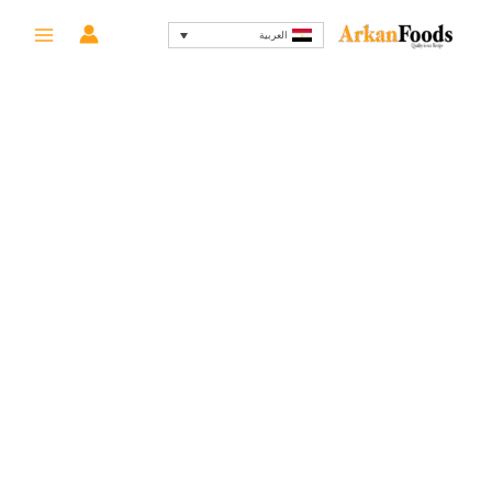
خطي
السعر
السعر
-16%
العربية
لى
الأصلي
الحالي
لمحتوى
هو:
هو:
159 EGP.
190 EGP.