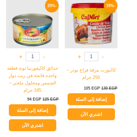
الأصلي
الحالي
الأصلي
الحالي
-25%
-19%
هو:
هو:
هو:
هو:
94 EGP.
125 EGP.
105 EGP.
130 EGP.
+
-
+
-
حدائق كاليفورنيا تونة قطعه
كالنورت مرقة فراخ بودر –
واحده فاتحة في زيت دوار
250 جرام
الشمس ومحلول ملحي –
105
EGP
130
EGP
185 جرام
إضافة إلى السلة
94
EGP
125
EGP
إضافة إلى السلة
اشتري الآن
اشتري الآن