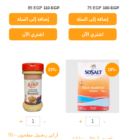
85
EGP
110
EGP
75
EGP
100
EGP
إضافة إلى السلة
إضافة إلى السلة
اشتري الآن
اشتري الآن
السعر
السعر
السعر
السعر
الأصلي
الحالي
الأصلي
الحالي
-23%
-18%
هو:
هو:
هو:
هو:
69 EGP.
90 EGP.
139 EGP.
170 EGP.
+
-
+
-
أزكي زنجبيل مطحون – 70
ملح بحر أيطالي – ا كيلو