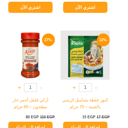
اشتري الآن
اشتري الآن
السعر
السعر
السعر
السعر
الأصلي
الحالي
الأصلي
الحالي
-27%
-12%
هو:
هو:
هو:
هو:
80 EGP.
110 EGP.
15 EGP.
17 EGP.
+
-
+
-
كنور خلطة بشاميل كريمي
أزكي فلفل أحمر حار
بالجبنة – 70 جرام
مطحون – 60 جرام
80
EGP
110
EGP
15
EGP
17
EGP
إضافة إلى السلة
إضافة إلى السلة