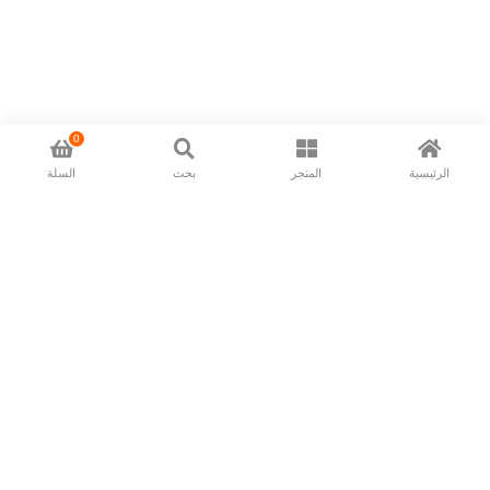
0
الرئيسية
المتجر
بحث
السلة
Now available in all ios & android devices
About Us
Shipping Policy
Deliver/Return