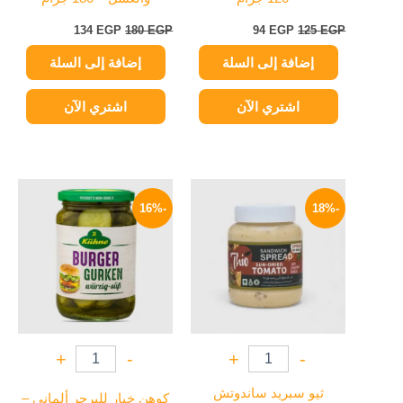
134
EGP
180
EGP
94
EGP
125
EGP
إضافة إلى السلة
إضافة إلى السلة
اشتري الآن
اشتري الآن
السعر
السعر
السعر
السعر
الأصلي
الحالي
الأصلي
الحالي
-16%
-18%
هو:
هو:
هو:
هو:
209 EGP.
250 EGP.
49 EGP.
60 EGP.
+
-
+
-
ثيو سبريد ساندوتش
كوهن خيار للبرجر ألماني –