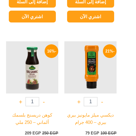
إضافة إلى السلة
إضافة إلى السلة
اشتري الآن
اشتري الآن
السعر
السعر
السعر
السعر
الأصلي
الحالي
الأصلي
الحالي
-16%
-21%
هو:
هو:
هو:
هو:
209 EGP.
250 EGP.
79 EGP.
100 EGP.
+
-
+
-
ديكسي ميلز مايونيز بيري
كوهن دريسنج بلسمك
بيري – 400 جرام
ألماني – 250 ملي
209
EGP
250
EGP
79
EGP
100
EGP