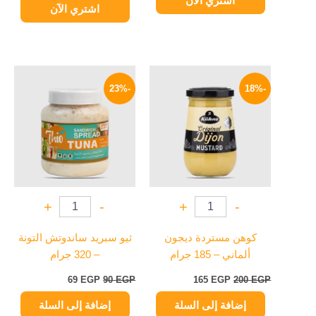
اشتري الآن
اشتري الآن
السعر
السعر
السعر
السعر
الأصلي
الحالي
الأصلي
الحالي
-23%
-18%
هو:
هو:
هو:
هو:
69 EGP.
90 EGP.
165 EGP.
200 EGP.
+
-
+
-
كوهن مستردة ديجون
ثيو سبريد ساندوتش التونة
ألماني – 185 جرام
– 320 جرام
69
EGP
90
EGP
165
EGP
200
EGP
إضافة إلى السلة
إضافة إلى السلة