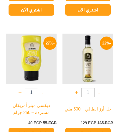
اشتري الآن
اشتري الآن
السعر
السعر
السعر
السعر
الأصلي
الحالي
الأصلي
الحالي
-27%
-22%
هو:
هو:
هو:
هو:
40 EGP.
55 EGP.
129 EGP.
165 EGP.
+
-
+
-
ديكسي ميلز أمريكان
خل أرز أيطالي – 500 ملي
مستردة – 250 جرام
40
EGP
55
EGP
129
EGP
165
EGP