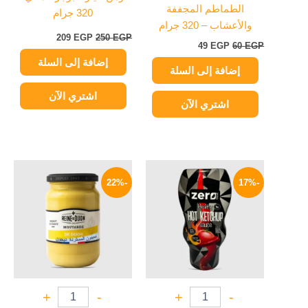
الطماطم المجففة
320 جرام
والأعشاب – 320 جرام
209
EGP
250
EGP
49
EGP
60
EGP
إضافة إلى السلة
إضافة إلى السلة
اشتري الآن
اشتري الآن
السعر
السعر
السعر
السعر
الأصلي
الحالي
الأصلي
الحالي
-22%
-17%
هو:
هو:
هو:
هو:
195 EGP.
250 EGP.
174 EGP.
210 EGP.
+
-
+
-