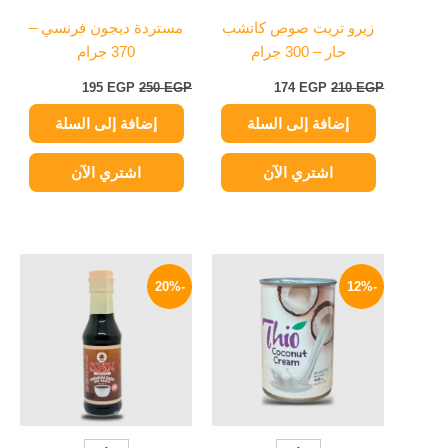
زيرو تريت صوص كاتشب
مستردة ديجون فرنسي –
حار – 300 جرام
370 جرام
195
EGP
250
EGP
174
EGP
210
EGP
إضافة إلى السلة
إضافة إلى السلة
اشتري الآن
اشتري الآن
السعر
السعر
السعر
السعر
الأصلي
الحالي
الأصلي
الحالي
-20%
-12%
هو:
هو:
هو:
هو:
67 EGP.
84 EGP.
119 EGP.
135 EGP.