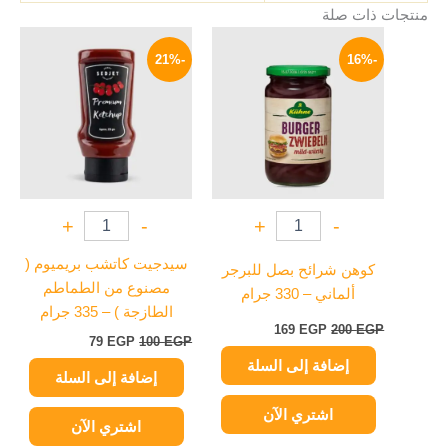
منتجات ذات صلة
السعر
السعر
السعر
السعر
الأصلي
الحالي
الأصلي
الحالي
-21%
-16%
هو:
هو:
هو:
هو:
79 EGP.
100 EGP.
169 EGP.
200 EGP.
+
-
+
-
سيدجيت كاتشب بريميوم (
كوهن شرائح بصل للبرجر
مصنوع من الطماطم
ألماني – 330 جرام
الطازجة ) – 335 جرام
169
EGP
200
EGP
79
EGP
100
EGP
إضافة إلى السلة
إضافة إلى السلة
اشتري الآن
اشتري الآن