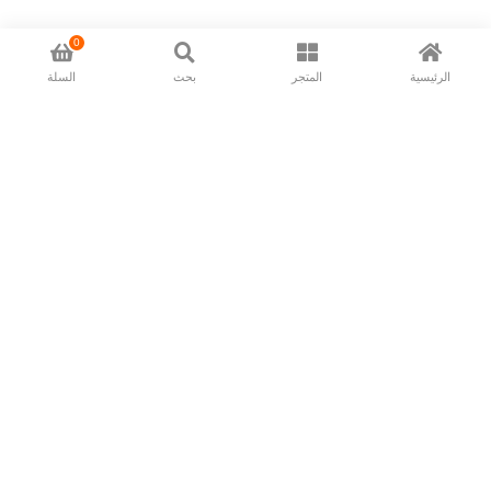
0
الرئيسية
المتجر
بحث
السلة
Now available in all ios & android devices
About Us
Shipping Policy
Deliver/Return
Contact Us
Privacy Policy
Terms and Conditions