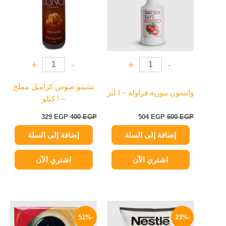
+
-
+
-
تشينو صوص كراميل مملح
واتسون بيورية فراولة – ا لتر
– ا كيلو
329
EGP
400
EGP
504
EGP
600
EGP
إضافة إلى السلة
إضافة إلى السلة
اشتري الآن
اشتري الآن
السعر
السعر
نطاق
هناك
الأصلي
الحالي
السعر:
-51%
-23%
العديد
هو:
هو:
من