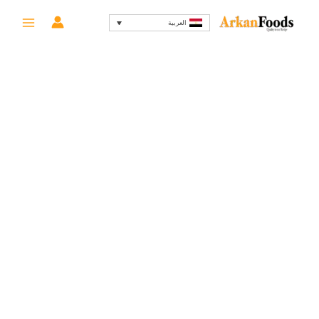
خطي
السعر
السعر
-17%
العربية
لى
الأصلي
الحالي
لمحتوى
هو:
هو:
499 EGP.
600 EGP.