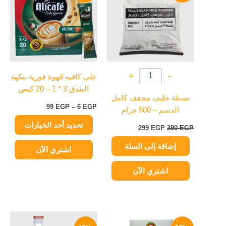
390 EGP.
299 EGP.
من
خلال
الأشكال
المختلفة
لهذا
المنتج.
يمكن
+
-
علي كافيه قهوة فورية بنكهة
اختيار
البندق 3 * 1 – 20 كيس
الخيارات
نستلة حليب مجفف كامل
على
99
EGP
–
6
EGP
الدسم – 500 جرام
صفحة
تحديد أحد الخيارات
المنتج
299
EGP
390
EGP
إضافة إلى السلة
اشتري الآن
اشتري الآن
نطاق
السعر
السعر
هناك
هناك
السعر:
الأصلي
الحالي