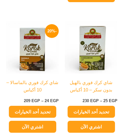
نطاق
نطاق
هناك
هناك
السعر:
السعر:
-20%
العديد
العديد
من
من
من
من
خلال
خلال
الأشكال
الأشكال
المختلفة
المختلفة
لهذا
لهذا
المنتج.
المنتج.
يمكن
يمكن
شاي كرك فوري بالهيل
شاي كرك فوري بالماسالا –
اختيار
اختيار
بدون سكر – 10 أكياس
10 أكياس
الخيارات
الخيارات
على
على
209
EGP
–
24
EGP
230
EGP
–
25
EGP
صفحة
صفحة
تحديد أحد الخيارات
تحديد أحد الخيارات
المنتج
المنتج
اشتري الآن
اشتري الآن