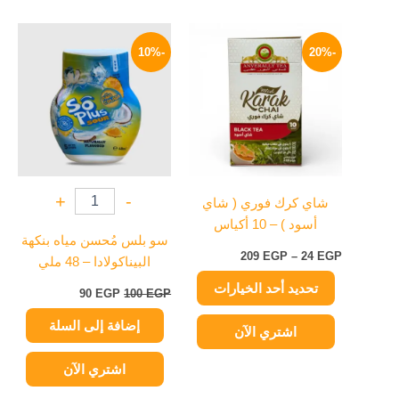
نطاق
السعر
السعر
هناك
السعر:
الأصلي
الحالي
-10%
-20%
العديد
من
هو:
هو:
من
100 EGP.
90 EGP.
خلال
الأشكال
المختلفة
لهذا
المنتج.
يمكن
+
-
شاي كرك فوري ( شاي
اختيار
أسود ) – 10 أكياس
الخيارات
سو بلس مُحسن مياه بنكهة
على
209
EGP
–
24
EGP
البيناكولادا – 48 ملي
صفحة
تحديد أحد الخيارات
المنتج
90
EGP
100
EGP
إضافة إلى السلة
اشتري الآن
اشتري الآن