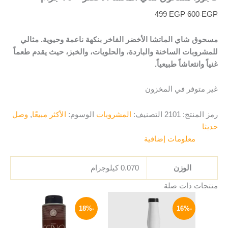
499
EGP
600
EGP
مسحوق شاي الماتشا الأخضر الفاخر بنكهة ناعمة وحيوية. مثالي
للمشروبات الساخنة والباردة، والحلويات، والخبز، حيث يقدم طعماً
غنياً وانتعاشاً طبيعياً.
غير متوفر في المخزون
رمز المنتج:
2101
التصنيف:
المشروبات
الوسوم:
الأكثر مبيعًا
,
وصل
حديثا
معلومات إضافية
الوزن
0.070 كيلوجرام
منتجات ذات صلة
السعر
السعر
السعر
السعر
الأصلي
الحالي
الأصلي
الحالي
-18%
-16%
هو:
هو:
هو:
هو:
329 EGP.
400 EGP.
504 EGP.
600 EGP.