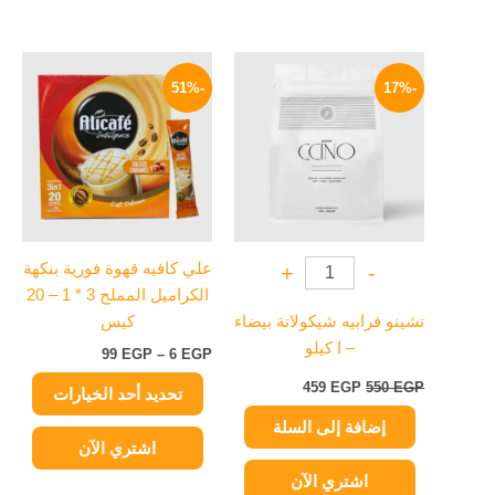
السعر
السعر
نطاق
هناك
الأصلي
الحالي
السعر:
-51%
-17%
العديد
هو:
هو:
من
550 EGP.
459 EGP.
من
خلال
الأشكال
المختلفة
لهذا
المنتج.
يمكن
علي كافيه قهوة فورية بنكهة
+
-
اختيار
الكراميل المملح 3 * 1 – 20
الخيارات
تشينو فرابيه شيكولاتة بيضاء
كيس
على
– ا كيلو
99
EGP
–
6
EGP
صفحة
المنتج
459
EGP
550
EGP
تحديد أحد الخيارات
إضافة إلى السلة
اشتري الآن
اشتري الآن