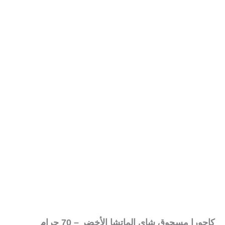
كاجورا مسحوق شاي الماتشا الأخضر – 70 جرام