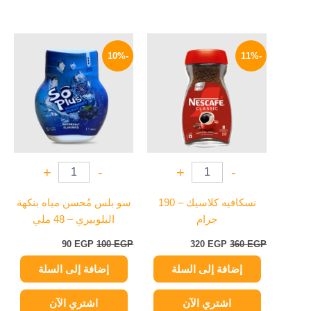
السعر
السعر
السعر
السعر
الأصلي
الحالي
الأصلي
الحالي
-10%
-11%
هو:
هو:
هو:
هو:
90 EGP.
100 EGP.
320 EGP.
360 EGP.
+
-
+
-
نسكافيه كلاسيك – 190
سو بلس مُحسن مياه بنكهة
جرام
البلوبيري – 48 ملي
90
EGP
100
EGP
320
EGP
360
EGP
إضافة إلى السلة
إضافة إلى السلة
اشتري الآن
اشتري الآن