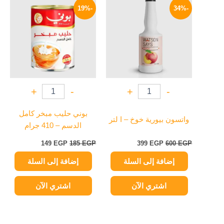
الأصلي
الحالي
الأصلي
الحالي
-19%
-34%
هو:
هو:
هو:
هو:
149 EGP.
185 EGP.
399 EGP.
600 EGP.
+
-
+
-
بوني حليب مبخر كامل
واتسون بيورية خوخ – ا لتر
الدسم – 410 جرام
149
EGP
185
EGP
399
EGP
600
EGP
إضافة إلى السلة
إضافة إلى السلة
اشتري الآن
اشتري الآن