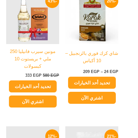
-43%
-20%
العديد
العديد
من
هو:
هو:
من
من
580 EGP.
333 EGP.
خلال
الأشكال
الأشكال
المختلفة
المختلفة
لهذا
لهذا
المنتج.
المنتج.
يمكن
يمكن
مونين سيرب فانيليا 250
شاي كرك فوري بالزنجبيل –
اختيار
اختيار
ملي + بريستوت 10
10 أكياس
الخيارات
الخيارات
كبسولات
على
على
209
EGP
–
24
EGP
333
EGP
580
EGP
صفحة
صفحة
تحديد أحد الخيارات
المنتج
المنتج
تحديد أحد الخيارات
اشتري الآن
اشتري الآن
السعر
السعر
السعر
السعر
الأصلي
الحالي
الأصلي
الحالي
-12%
-21%