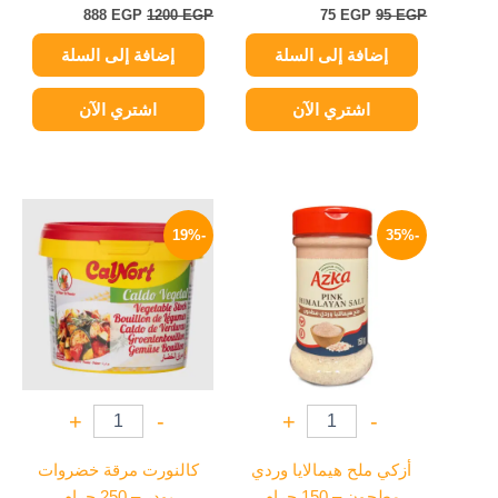
888
EGP
1200
EGP
75
EGP
95
EGP
إضافة إلى السلة
إضافة إلى السلة
اشتري الآن
اشتري الآن
السعر
السعر
السعر
السعر
الأصلي
الحالي
الأصلي
الحالي
-19%
-35%
هو:
هو:
هو:
هو:
105 EGP.
130 EGP.
49 EGP.
75 EGP.
+
-
+
-
أزكي ملح هيمالايا وردي
كالنورت مرقة خضروات
مطحون – 150 جرام
بودر – 250 جرام