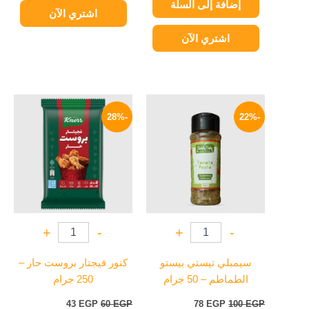
إضافة إلى السلة
اشتري الآن
اشتري الآن
السعر
السعر
السعر
السعر
الأصلي
الحالي
الأصلي
الحالي
-28%
-22%
هو:
هو:
هو:
هو:
43 EGP.
60 EGP.
78 EGP.
100 EGP.
+
-
+
-
سيمبلي تيستي بيستو
كنور فيجتار بروست حار –
الطماطم – 50 جرام
250 جرام
43
EGP
60
EGP
78
EGP
100
EGP