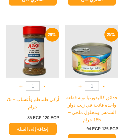
السعر
السعر
السعر
السعر
الأصلي
الحالي
الأصلي
الحالي
-29%
-25%
هو:
هو:
هو:
هو:
85 EGP.
120 EGP.
94 EGP.
125 EGP.
+
-
+
-
حدائق كاليفورنيا تونة قطعه
أزكي طماطم وأعشاب – 75
واحده فاتحة في زيت دوار
جرام
الشمس ومحلول ملحي –
85
EGP
120
EGP
185 جرام
إضافة إلى السلة
94
EGP
125
EGP