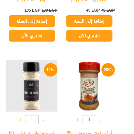
105
EGP
130
EGP
49
EGP
75
EGP
إضافة إلى السلة
إضافة إلى السلة
اشتري الآن
اشتري الآن
السعر
السعر
السعر
السعر
الأصلي
الحالي
الأصلي
الحالي
-14%
-28%
هو:
هو:
هو:
هو:
310 EGP.
360 EGP.
65 EGP.
90 EGP.
+
-
+
-
أزكي قرفة مطحونة – 65
جوستو توابل ترافيل – 60