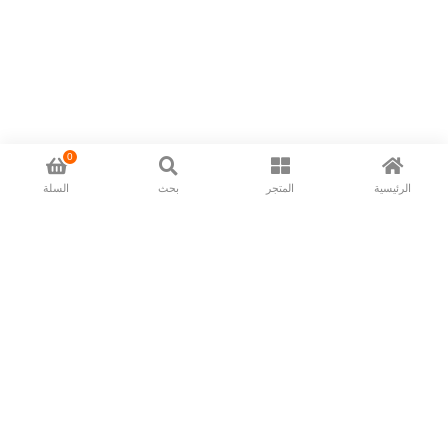
0
الرئيسية
المتجر
بحث
السلة
Now available in all ios & android devices
About Us
Shipping Policy