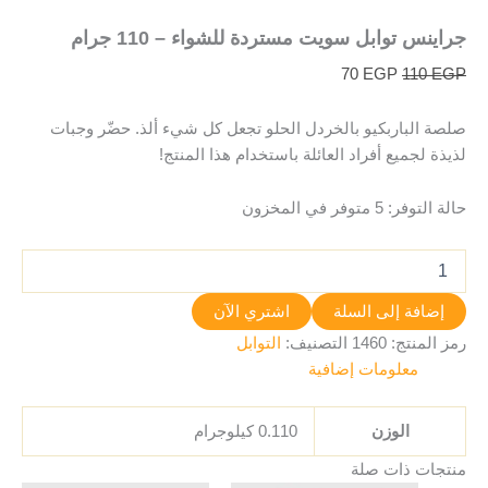
جراينس توابل سويت مستردة للشواء – 110 جرام
70
EGP
110
EGP
صلصة الباربكيو بالخردل الحلو تجعل كل شيء ألذ. حضّر وجبات
لذيذة لجميع أفراد العائلة باستخدام هذا المنتج!
حالة التوفر:
5 متوفر في المخزون
إضافة إلى السلة
اشتري الآن
رمز المنتج:
1460
التصنيف:
التوابل
معلومات إضافية
الوزن
0.110 كيلوجرام
منتجات ذات صلة