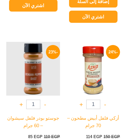
إضافة إلى السلة
اشتري الآن
اشتري الآن
السعر
السعر
السعر
السعر
الأصلي
الحالي
الأصلي
الحالي
-23%
-24%
هو:
هو:
هو:
هو:
85 EGP.
110 EGP.
114 EGP.
150 EGP.
+
-
+
-
أزكي فلفل أبيض مطحون –
جوستو بودر فلفل سيشوان
70 جرام
– 60 جرام
85
EGP
110
EGP
114
EGP
150
EGP