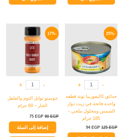
السعر
السعر
السعر
السعر
الأصلي
الحالي
الأصلي
الحالي
-17%
-25%
هو:
هو:
هو:
هو:
75 EGP.
90 EGP.
94 EGP.
125 EGP.
+
-
+
-
حدائق كاليفورنيا تونة قطعه
جوستو توابل الثوم والفلفل
واحده فاتحة في زيت دوار
الحار – 60 جرام
الشمس ومحلول ملحي –
75
EGP
90
EGP
185 جرام
إضافة إلى السلة
94
EGP
125
EGP