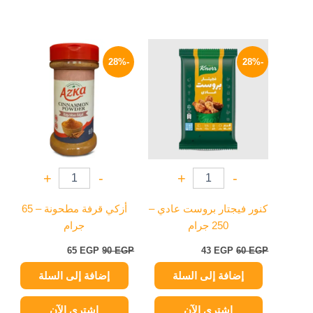
السعر
السعر
السعر
السعر
الأصلي
الحالي
الأصلي
الحالي
-28%
-28%
هو:
هو:
هو:
هو:
65 EGP.
90 EGP.
43 EGP.
60 EGP.
+
-
+
-
كنور فيجتار بروست عادي –
أزكي قرفة مطحونة – 65
250 جرام
جرام
65
EGP
90
EGP
43
EGP
60
EGP
إضافة إلى السلة
إضافة إلى السلة
اشتري الآن
اشتري الآن