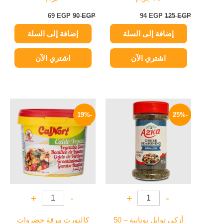
69
EGP
90
EGP
94
EGP
125
EGP
إضافة إلى السلة
إضافة إلى السلة
اشتري الآن
اشتري الآن
السعر
السعر
السعر
السعر
الأصلي
الحالي
الأصلي
الحالي
-19%
-25%
هو:
هو:
هو:
هو:
105 EGP.
130 EGP.
75 EGP.
100 EGP.
+
-
+
-
أزكي توابل يونانية – 50
كالنورت مرقة خضروات