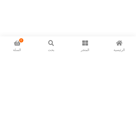
0
الرئيسية
المتجر
بحث
السلة
Now available in all ios & android devices
About Us
Shipping Policy
Deliver/Return