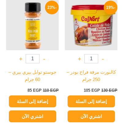
الأصلي
الحالي
الأصلي
الحالي
-23%
-19%
هو:
هو:
هو:
هو:
85 EGP.
110 EGP.
105 EGP.
130 EGP.
+
-
+
-
كالنورت مرقة فراخ بودر –
جوستو توابل بيري بيري –
250 جرام
60 جرام
85
EGP
110
EGP
105
EGP
130
EGP
إضافة إلى السلة
إضافة إلى السلة
اشتري الآن
اشتري الآن