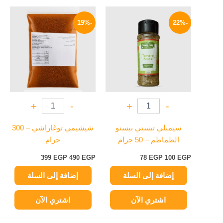
السعر
السعر
السعر
السعر
الأصلي
الحالي
الأصلي
الحالي
-19%
-22%
هو:
هو:
هو:
هو:
399 EGP.
490 EGP.
78 EGP.
100 EGP.
+
-
+
-
سيمبلي تيستي بيستو
شيشيمي توغاراشي – 300
الطماطم – 50 جرام
جرام
399
EGP
490
EGP
78
EGP
100
EGP
إضافة إلى السلة
إضافة إلى السلة
اشتري الآن
اشتري الآن