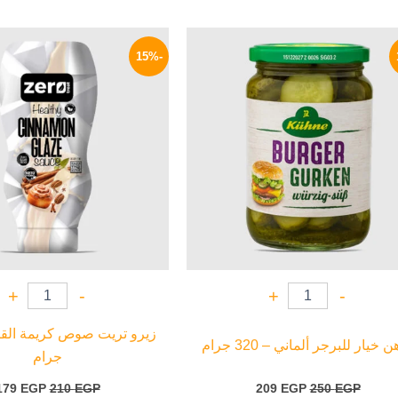
السعر
السعر
السعر
الأصلي
الحالي
الأصلي
-15%
هو:
هو:
هو:
210 EGP.
209 EGP.
250 EGP.
+
-
+
-
 خيار للبرجر ألماني – 320 جرام
جرام
179
EGP
210
EGP
209
EGP
250
EGP