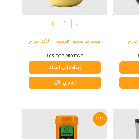
+
-
مستردة ديجون فرنسي – 370 جرام
195
EGP
250
EGP
إضافة إلى السلة
اشتري الآن
السعر
السعر
السعر
الحالي
الأصلي
الحالي
-21%
هو:
هو:
هو:
79 EGP.
100 EGP.
82 EGP.