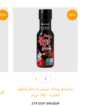
السعر
السعر
الأصلي
الحالي
-16%
-18%
هو:
هو:
279 EGP.
340 EGP.
+
-
ساميانغ بولداك صوص الدجاج بالنكهة
كوهن
الحارة – 165 جرام
279
EGP
340
EGP