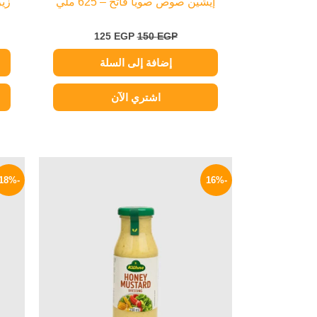
إيشين صوص صويا فاتح – 625 ملي
زير
125
EGP
150
EGP
إضافة إلى السلة
اشتري الآن
السعر
السعر
الأصلي
الحالي
-18%
-16%
هو:
هو:
209 EGP.
250 EGP.