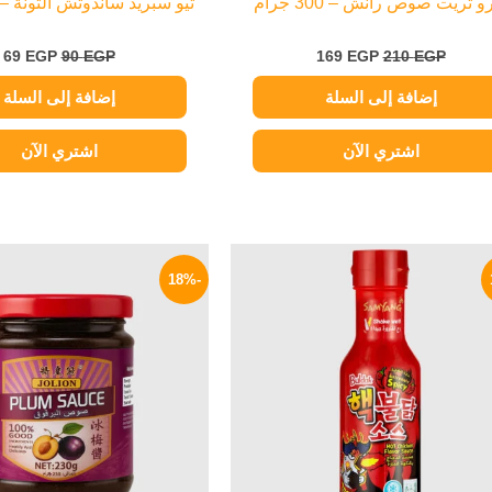
و تريت صوص رانش – 300 جرام
ثيو سبريد ساندوتش التونة – 320 جرا
69
EGP
90
EGP
169
EGP
210
EGP
إضافة إلى السلة
إضافة إلى السلة
اشتري الآن
اشتري الآن
السعر
السعر
السعر
الأصلي
الحالي
الأصلي
-18%
هو:
هو:
هو:
195 EGP.
279 EGP.
340 EGP.