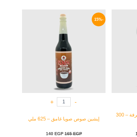
السعر
السعر
السعر
الحالي
الأصلي
الحالي
-15%
هو:
هو:
هو:
140 EGP.
165 EGP.
179 EGP.
+
-
زيرو تريت صوص كريمة القرفة – 300
إيشين صوص صويا غامق – 625 ملي
140
EGP
165
EGP