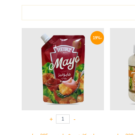
لسعر
السعر
السعر
لحالي
الأصلي
الحالي
-19%
و:
هو:
هو:
58 EGP.
72 EGP.
69 EG
+
-