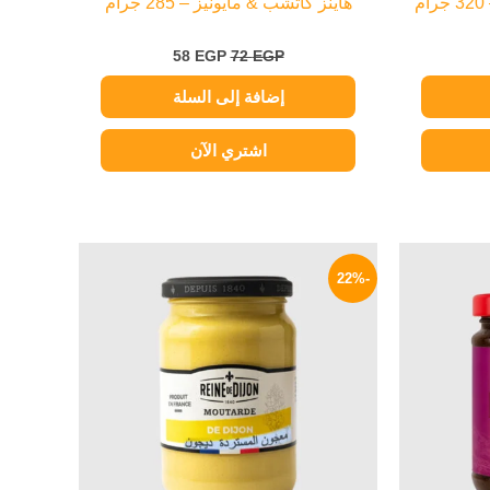
م
هاينز كاتشب & مايونيز – 285 جرام
58
EGP
72
EGP
إضافة إلى السلة
اشتري الآن
السعر
السعر
السعر
الحالي
الأصلي
الحالي
-22%
هو:
هو:
هو:
195 EGP.
250 EGP.
159 EGP.