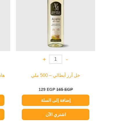
+
-
خل أرز أيطالي – 500 ملي
هاد
129
EGP
165
EGP
إضافة إلى السلة
اشتري الآن