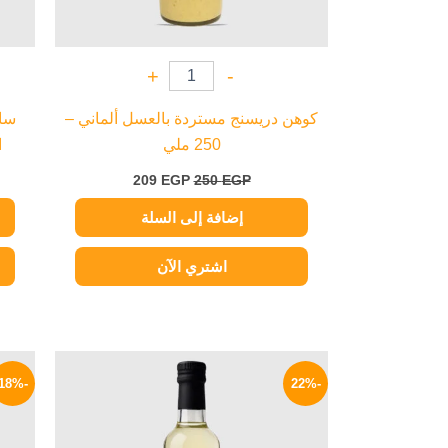
+
-
كوهن دريسنج مستردة بالعسل ألماني –
سام
250 ملي
ا
209
EGP
250
EGP
إضافة إلى السلة
اشتري الآن
السعر
السعر
الأصلي
الحالي
-18%
-22%
هو:
هو:
129 EGP.
165 EGP.