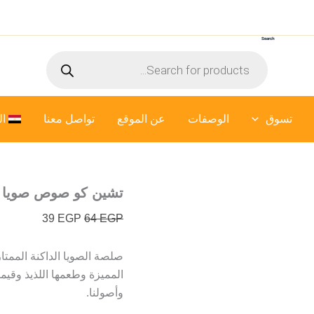
كمية
السعر
السعر
تشين
الأصلي
الحالي
كو
Search
هو:
هو:
صوص
Products
صويا
64 EGP.
39 EGP.
search
غامق
-
150
تسوق
الوصفات
عن الموقع
ملي
تواصل معنا
ال
تشين كو صوص صويا غامق –
39
EGP
64
EGP
المميزة وطعمها اللذيذ وقيمت
وأصولنا.