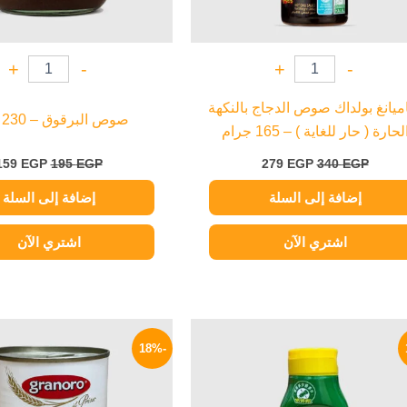
+
-
+
-
يانغ بولداك صوص الدجاج بالنكهة
صوص البرقوق – 230 جرام
لحارة ( حار للغاية ) – 165 جرام
159
EGP
195
EGP
279
EGP
340
EGP
إضافة إلى السلة
إضافة إلى السلة
اشتري الآن
اشتري الآن
السعر
السعر
السعر
الأصلي
الحالي
الأصلي
-18%
هو:
هو:
هو:
100 EGP.
164 EGP.
200 EGP.