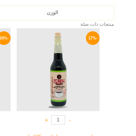
الوزن
منتجات ذات صلة
السعر
السعر
الأصلي
الحالي
-20%
-17%
هو:
هو:
125 EGP.
150 EGP.
+
-