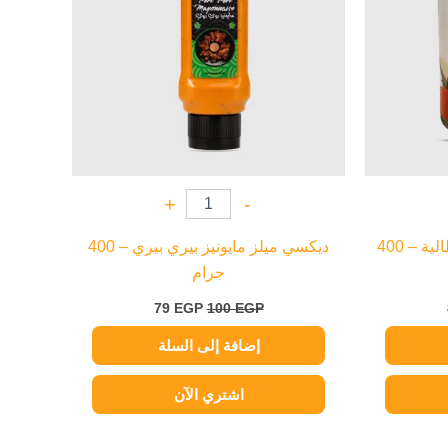
+
-
جرانورو طماطم مقطعة أيطالية – 400
ديكسي ميلز مايونيز بيري بيري – 400
جرام
79
EGP
100
EGP
إضافة إلى السلة
اشتري الآن