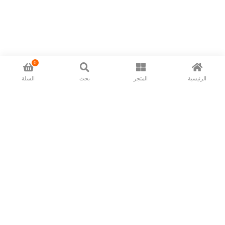
0
الرئيسية
المتجر
بحث
السلة
Now available in all ios & android devices
About Us
Shipping Policy
Deliver/Return