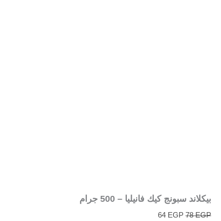
بيكلاند سبونج كيك فانيليا – 500 جرام
64
EGP
78
EGP