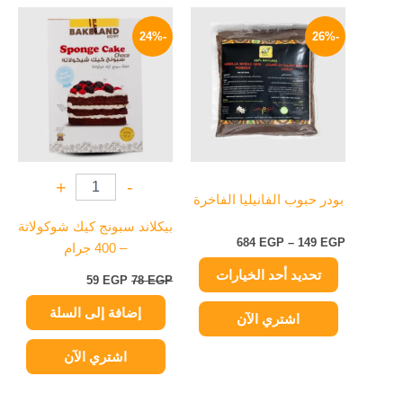
نطاق
السعر
السعر
هناك
السعر:
الأصلي
الحالي
-24%
-26%
العديد
من
هو:
هو:
من
78 EGP.
59 EGP.
خلال
الأشكال
المختلفة
لهذا
المنتج.
يمكن
+
-
اختيار
بودر حبوب الفانيليا الفاخرة
الخيارات
بيكلاند سبونج كيك شوكولاتة
على
684
EGP
–
149
EGP
– 400 جرام
صفحة
تحديد أحد الخيارات
المنتج
59
EGP
78
EGP
إضافة إلى السلة
اشتري الآن
اشتري الآن