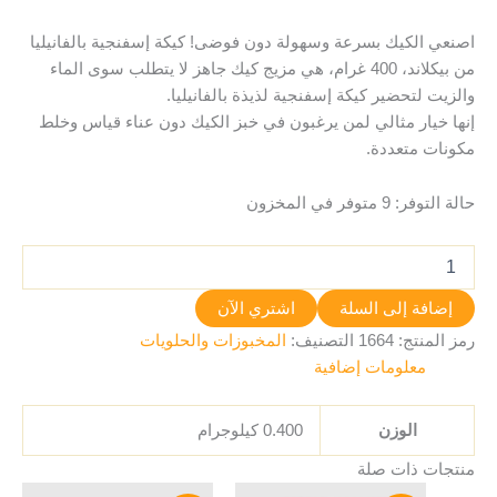
اصنعي الكيك بسرعة وسهولة دون فوضى! كيكة إسفنجية بالفانيليا
من بيكلاند، 400 غرام، هي مزيج كيك جاهز لا يتطلب سوى الماء
والزيت لتحضير كيكة إسفنجية لذيذة بالفانيليا.
إنها خيار مثالي لمن يرغبون في خبز الكيك دون عناء قياس وخلط
مكونات متعددة.
حالة التوفر:
9 متوفر في المخزون
إضافة إلى السلة
اشتري الآن
رمز المنتج:
1664
التصنيف:
المخبوزات والحلويات
معلومات إضافية
الوزن
0.400 كيلوجرام
منتجات ذات صلة
السعر
السعر
السعر
السعر