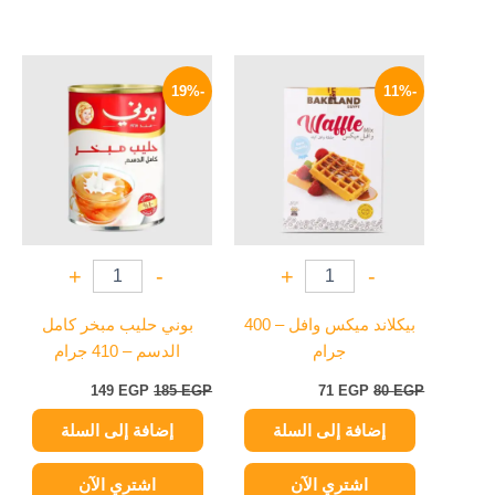
السعر
السعر
السعر
السعر
الأصلي
الحالي
الأصلي
الحالي
-19%
-11%
هو:
هو:
هو:
هو:
149 EGP.
185 EGP.
71 EGP.
80 EGP.
+
-
+
-
بيكلاند ميكس وافل – 400
بوني حليب مبخر كامل
جرام
الدسم – 410 جرام
149
EGP
185
EGP
71
EGP
80
EGP
إضافة إلى السلة
إضافة إلى السلة
اشتري الآن
اشتري الآن