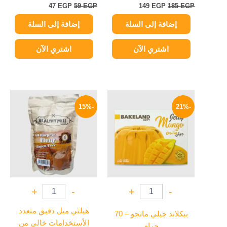
47
EGP
59
EGP
149
EGP
185
EGP
إضافة إلى السلة
إضافة إلى السلة
اشتري الآن
اشتري الآن
السعر
السعر
السعر
السعر
الأصلي
الحالي
الأصلي
الحالي
-15%
-21%
هو:
هو:
هو:
هو:
64 EGP.
75 EGP.
15 EGP.
19 EGP.
+
-
+
-
هيلثي ميل دقيق متعدد
بيكلاند جيلي مانجو – 70
الأستخدامات خالي من
جرام