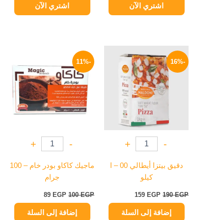
اشتري الآن
اشتري الآن
السعر
السعر
السعر
السعر
الأصلي
الحالي
الأصلي
الحالي
-11%
-16%
هو:
هو:
هو:
هو:
89 EGP.
100 EGP.
159 EGP.
190 EGP.
+
-
+
-
دقيق بيتزا أيطالي 00 – ا
ماجيك كاكاو بودر خام – 100
كيلو
جرام
89
EGP
100
EGP
159
EGP
190
EGP
إضافة إلى السلة
إضافة إلى السلة