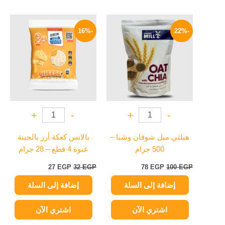
السعر
السعر
السعر
السعر
الأصلي
الحالي
الأصلي
الحالي
-16%
-22%
هو:
هو:
هو:
هو:
27 EGP.
32 EGP.
78 EGP.
100 EGP.
+
-
+
-
هيلثي ميل شوفان وشيا –
بالانس كعكة أرز بالجبنة
500 جرام
عبوة 4 قطع – 28 جرام
27
EGP
32
EGP
78
EGP
100
EGP
إضافة إلى السلة
إضافة إلى السلة
اشتري الآن
اشتري الآن