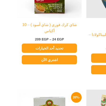
اختيار
الخيارات
على
صفحة
شاي كرك فوري ( شاي أسود ) – 10
المنتج
أكياس
ناكولادا –
209
EGP
–
24
EGP
تحديد أحد الخيارات
اشتري الآن
السعر
نطاق
هناك
الحالي
السعر:
-20%
العديد
هو:
من
225 EGP.
من