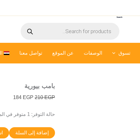
كمية
السعر
السعر
بامب
الأصلي
الحالي
بيورية
Search
هو:
هو:
Products
184 EGP.
210 EGP.
search
تسوق
الوصفات
عن الموقع
تواصل معنا
ال
بامب بيورية
184
EGP
210
EGP
حالة التوفر:
1 متوفر في المخزون
إضافة إلى السلة
اش