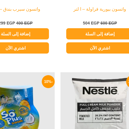
واتسون بيورية فراولة – ا لتر
واتسون سيرب بندق – ا
299
EGP
400
EGP
504
EGP
600
EGP
إضافة إلى السلة
إضافة إلى السلة
اشتري الآن
اشتري الآن
السعر
السعر
السعر
الأصلي
الحالي
الأصلي
-10%
هو:
هو:
هو:
100 EGP.
299 EGP.
390 EGP.