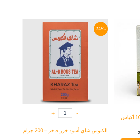
نطاق
السعر
السعر
السعر:
الأصلي
الحالي
-24%
من
هو:
هو:
91 EGP.
119 EGP.
خلال
+
-
الكبوس شاي أسود خرز فاخر – 200 جرام