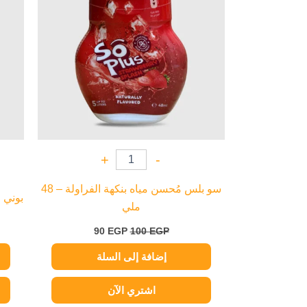
+
-
سو بلس مُحسن مياه بنكهة الفراولة – 48
بوني ح
ملي
90
EGP
100
EGP
إضافة إلى السلة
اشتري الآن