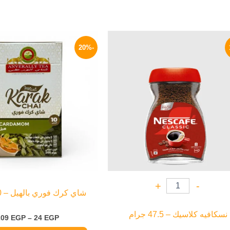
السعر
السعر
هناك
الأصلي
الحالي
-20%
العديد
هو:
هو:
79 EGP.
90 EGP.
من
الأشكال
المختلفة
لهذا
المنتج.
يمكن
اختيار
الخيارات
على
صفحة
+
-
شاي كرك فوري بالهيل – 10 أكياس
المنتج
نسكافيه كلاسيك – 47.5 جرام
209
EGP
–
24
EGP