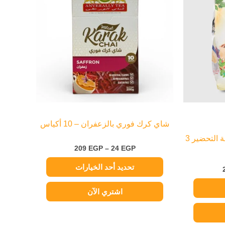
خلال
الأشكال
المختلفة
لهذا
المنتج.
يمكن
اختيار
الخيارات
على
صفحة
شاي كرك فوري بالزعفران – 10 أكياس
المنتج
علي كافيه قهوة كريمي سريعة التحضير 3
209
EGP
–
24
EGP
تحديد أحد الخيارات
اشتري الآن