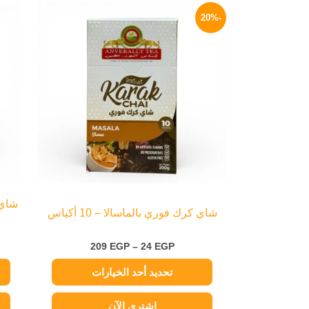
نطاق
هناك
السعر:
-20%
العديد
من
من
خلال
الأشكال
المختلفة
لهذا
المنتج.
يمكن
اختيار
الخيارات
على
صفحة
شاي كرك فوري بالماسالا – 10 أكياس
المنتج
209
EGP
–
24
EGP
تحديد أحد الخيارات
اشتري الآن