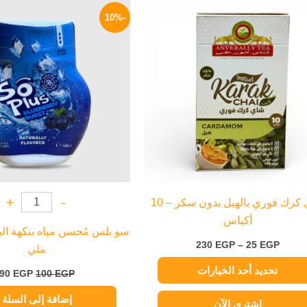
نطاق
السعر
هناك
السعر:
الأصلي
-10%
العديد
من
هو:
100 EGP.
من
خلال
الأشكال
المختلفة
لهذا
المنتج.
يمكن
اختيار
الخيارات
على
صفحة
+
-
شاي كرك فوري بالهيل بدون سكر – 10
المنتج
أكياس
230
EGP
–
25
EGP
ملي
تحديد أحد الخيارات
90
EGP
100
EGP
إضافة إلى السلة
اشتري الآن