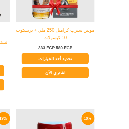
اختيار
الخيارات
على
صفحة
مونين سيرب كراميل 250 ملي + بريستوت
المنتج
10 كبسولات
333
EGP
580
EGP
تحديد أحد الخيارات
اشتري الآن
السعر
السعر
الأصلي
الحالي
-19%
-10%
هو:
هو:
90 EGP.
100 EGP.