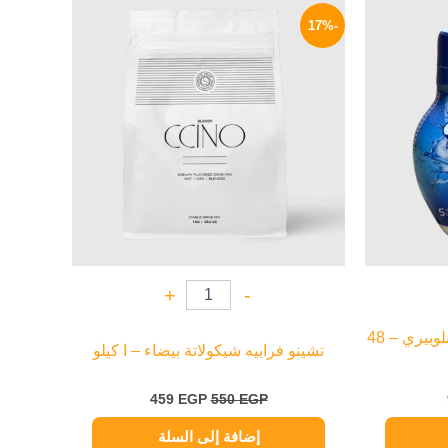
السعر
السعر
السعر
الحالي
الأصلي
الحالي
-17%
هو:
هو:
هو:
459 EGP.
550 EGP.
90 EGP.
+
-
سو بلس مُحسن مياه بنكهة البلوبيري – 48
تشينو فرابيه شيكولاتة بيضاء – ا كيلو
459
EGP
550
EGP
إضافة إلى السلة