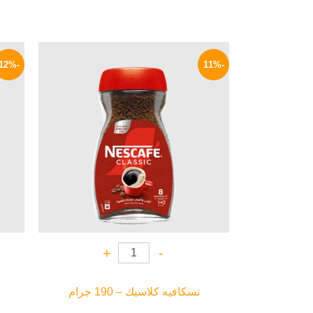
السعر
السعر
الأصلي
الحالي
-12%
-11%
هو:
هو:
320 EGP.
360 EGP.
+
-
نسكافيه كلاسيك – 190 جرام