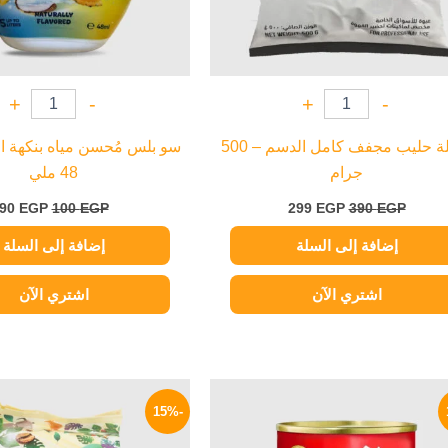
+
-
+
-
نستلة حليب مجفف كامل الدسم – 500
سو بلس مُحسن مياه بنكهة البي
جرام
48 ملي
90
EGP
100
EGP
299
EGP
390
EGP
إضافة إلى السلة
إضافة إلى السلة
اشتري الآن
اشتري الآن
السعر
السعر
السعر
الأصلي
الحالي
الأصلي
-15%
هو:
هو:
هو:
265 EGP.
149 EGP.
185 EGP.