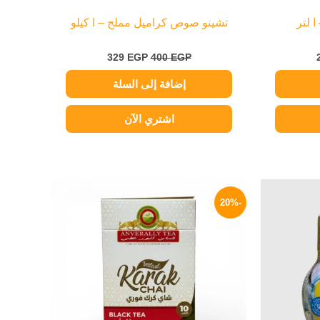
 لتر
تشينو صوص كراميل مملح – ا كيلو
329
EGP
400
EGP
إضافة إلى السلة
اشتري الآن
السعر
نطاق
هناك
الحالي
السعر:
-20%
العديد
هو:
من
90 EGP.
من
خلال
الأشكال
المختلفة
لهذا
المنتج.
يمكن