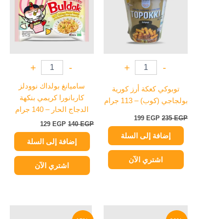
+
-
+
-
ساميانغ بولداك نوودلز
توبوكي كعكة أرز كورية
كاربانورا كريمي بنكهة
بولجاجي (كوب) – 113 جرام
الدجاج الحار – 140 جرام
199
EGP
235
EGP
129
EGP
140
EGP
إضافة إلى السلة
إضافة إلى السلة
اشتري الآن
اشتري الآن
السعر
السعر
السعر
السعر
الأصلي
الحالي
الأصلي
الحالي