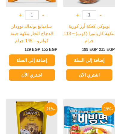
+
-
+
-
توبوكي كعكة أرز كورية
ساميانغ بولداك نوودلز
بنكهة كاربانورا (كوب) – 113
الدجاج الحار بنكهة جبنة
جرام
كواترو – 145 جرام
129
EGP
155
EGP
199
EGP
235
EGP
إضافة إلى السلة
إضافة إلى السلة
اشتري الآن
اشتري الآن
السعر
السعر
السعر
السعر
الأصلي
الحالي
الأصلي
الحالي
-21%
-19%
هو:
هو:
هو:
هو:
139 EGP.
175 EGP.
114 EGP.
140 EGP.