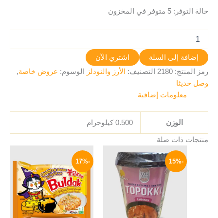
حالة التوفر:
5 متوفر في المخزون
إضافة إلى السلة
اشتري الآن
رمز المنتج:
2180
التصنيف:
الأرز والنودلز
الوسوم:
عروض خاصة
,
وصل حديثا
معلومات إضافية
الوزن
0.500 كيلوجرام
منتجات ذات صلة
السعر
السعر
السعر
السعر
الأصلي
الحالي
الأصلي
الحالي
-17%
-15%
هو:
هو:
هو:
هو:
129 EGP.
155 EGP.
199 EGP.
235 EGP.