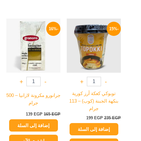
السعر
السعر
السعر
السعر
الأصلي
الحالي
الأصلي
الحالي
-16%
-15%
هو:
هو:
هو:
هو:
139 EGP.
165 EGP.
199 EGP.
235 EGP.
+
-
+
-
توبوكي كعكة أرز كورية
جرانورو مكرونة لازانيا – 500
بنكهة الجبنة (كوب) – 113
جرام
جرام
139
EGP
165
EGP
199
EGP
235
EGP
إضافة إلى السلة
إضافة إلى السلة
اشتري الآن