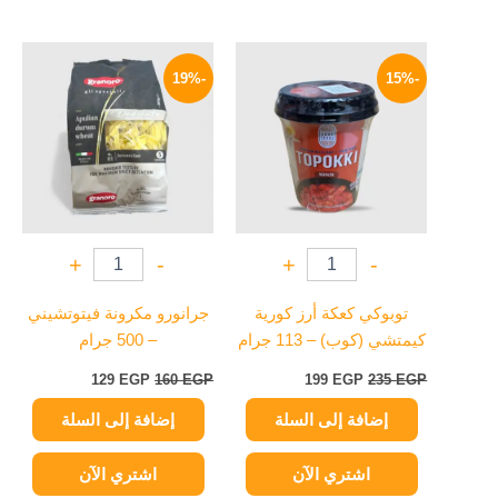
السعر
السعر
السعر
السعر
الأصلي
الحالي
الأصلي
الحالي
-19%
-15%
هو:
هو:
هو:
هو:
129 EGP.
160 EGP.
199 EGP.
235 EGP.
+
-
+
-
توبوكي كعكة أرز كورية
جرانورو مكرونة فيتوتشيني
كيمتشي (كوب) – 113 جرام
– 500 جرام
129
EGP
160
EGP
199
EGP
235
EGP
إضافة إلى السلة
إضافة إلى السلة
اشتري الآن
اشتري الآن