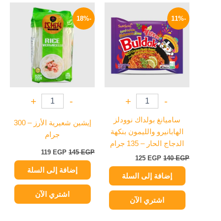
السعر
السعر
السعر
السعر
الأصلي
الحالي
الأصلي
الحالي
-18%
-11%
هو:
هو:
هو:
هو:
119 EGP.
145 EGP.
125 EGP.
140 EGP.
+
-
+
-
ساميانغ بولداك نوودلز
إيشين شعيرية الأرز – 300
الهابانيرو والليمون بنكهة
جرام
الدجاج الحار – 135 جرام
119
EGP
145
EGP
125
EGP
140
EGP
إضافة إلى السلة
إضافة إلى السلة
اشتري الآن
اشتري الآن