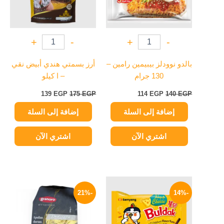
+
-
+
-
بالدو نوودلز بيبيمين رامين –
أرز بسمتي هندي أبيض نقي
130 جرام
– ا كيلو
139
EGP
175
EGP
114
EGP
140
EGP
إضافة إلى السلة
إضافة إلى السلة
اشتري الآن
اشتري الآن
السعر
السعر
السعر
السعر
الأصلي
الحالي
الأصلي
الحالي
-21%
-14%
هو:
هو:
هو:
هو:
119 EGP.
150 EGP.
129 EGP.
150 EGP.