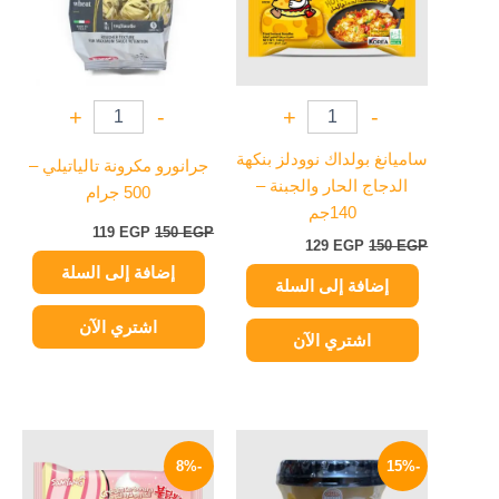
+
-
+
-
ساميانغ بولداك نوودلز بنكهة
جرانورو مكرونة تالياتيلي –
الدجاج الحار والجبنة –
500 جرام
140جم
119
EGP
150
EGP
129
EGP
150
EGP
إضافة إلى السلة
إضافة إلى السلة
اشتري الآن
اشتري الآن
السعر
السعر
السعر
السعر
الأصلي
الحالي
الأصلي
الحالي
-8%
-15%
هو:
هو:
هو:
هو:
129 EGP.
140 EGP.
199 EGP.
235 EGP.