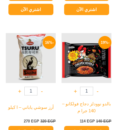
اشتري الآن
اشتري الآن
السعر
السعر
السعر
السعر
الأصلي
الحالي
الأصلي
الحالي
-16%
-19%
هو:
هو:
هو:
هو:
270 EGP.
320 EGP.
114 EGP.
140 EGP.
+
-
+
-
بالدو نوودلز دجاج فولكانو –
أرز سوشي ياباني – ا كيلو
140 جرا م
270
EGP
320
EGP
114
EGP
140
EGP