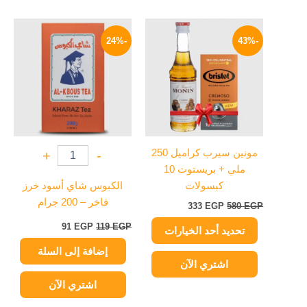
السعر
السعر
السعر
السعر
هناك
الأصلي
الحالي
الأصلي
الحالي
-24%
-43%
العديد
هو:
هو:
هو:
هو:
من
580 EGP.
333 EGP.
119 EGP.
91 EGP.
الأشكال
المختلفة
لهذا
المنتج.
يمكن
مونين سيرب كراميل 250
+
-
اختيار
ملي + بريستوت 10
الخيارات
كبسولات
الكبوس شاي أسود خرز
على
فاخر – 200 جرام
333
EGP
580
EGP
صفحة
المنتج
91
EGP
119
EGP
تحديد أحد الخيارات
إضافة إلى السلة
اشتري الآن
اشتري الآن