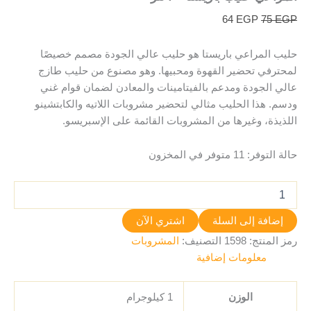
64
EGP
75
EGP
حليب المراعي باريستا هو حليب عالي الجودة مصمم خصيصًا
لمحترفي تحضير القهوة ومحبيها. وهو مصنوع من حليب طازج
عالي الجودة ومدعم بالفيتامينات والمعادن لضمان قوام غني
ودسم. هذا الحليب مثالي لتحضير مشروبات اللاتيه والكابتشينو
اللذيذة، وغيرها من المشروبات القائمة على الإسبريسو.
حالة التوفر:
11 متوفر في المخزون
إضافة إلى السلة
اشتري الآن
رمز المنتج:
1598
التصنيف:
المشروبات
معلومات إضافية
الوزن
1 كيلوجرام