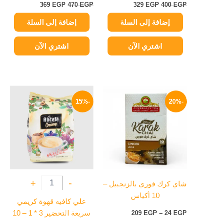
369
EGP
470
EGP
329
EGP
400
EGP
إضافة إلى السلة
إضافة إلى السلة
اشتري الآن
اشتري الآن
نطاق
السعر
السعر
هناك
السعر:
الأصلي
الحالي
-15%
-20%
العديد
من
هو:
هو:
من
265 EGP.
225 EGP.
خلال
الأشكال
المختلفة
لهذا
المنتج.
يمكن
+
-
شاي كرك فوري بالزنجبيل –
اختيار
10 أكياس
الخيارات
علي كافيه قهوة كريمي
على
EGP
24
–
EGP
209
سريعة التحضير 3 * 1 – 10