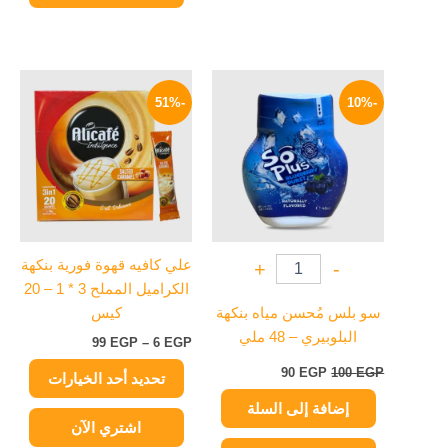
السعر
السعر
نطاق
هناك
الأصلي
الحالي
السعر:
-51%
-10%
العديد
هو:
هو:
من
100 EGP.
90 EGP.
من
خلال
الأشكال
المختلفة
لهذا
المنتج.
يمكن
علي كافيه قهوة فورية بنكهة
+
-
اختيار
الكراميل المملح 3 * 1 – 20
الخيارات
سو بلس مُحسن مياه بنكهة
كيس
على
البلوبيري – 48 ملي
99
EGP
–
6
EGP
صفحة
المنتج
90
EGP
100
EGP
تحديد أحد الخيارات
إضافة إلى السلة
اشتري الآن