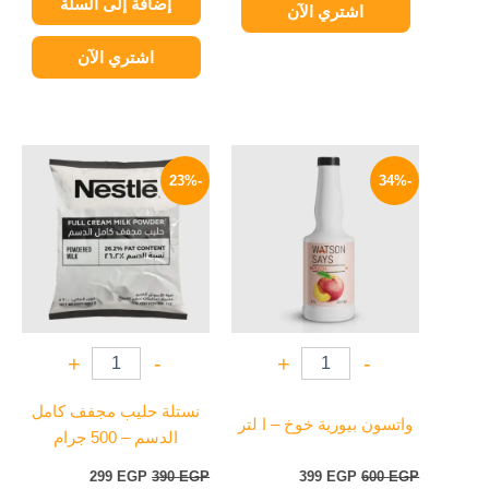
إضافة إلى السلة
اشتري الآن
اشتري الآن
السعر
السعر
السعر
السعر
الأصلي
الحالي
الأصلي
الحالي
-23%
-34%
هو:
هو:
هو:
هو:
299 EGP.
390 EGP.
399 EGP.
600 EGP.
+
-
+
-
نستلة حليب مجفف كامل
واتسون بيورية خوخ – ا لتر
الدسم – 500 جرام
299
EGP
390
EGP
399
EGP
600
EGP