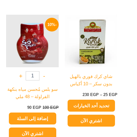
نطاق
السعر
السعر
هناك
السعر:
الأصلي
الحالي
-10%
العديد
من
هو:
هو:
من
100 EGP.
90 EGP.
خلال
الأشكال
المختلفة
لهذا
المنتج.
يمكن
+
-
شاي كرك فوري بالهيل
اختيار
بدون سكر – 10 أكياس
الخيارات
سو بلس مُحسن مياه بنكهة
على
230
EGP
–
25
EGP
الفراولة – 48 ملي
صفحة
تحديد أحد الخيارات
المنتج
90
EGP
100
EGP
إضافة إلى السلة
اشتري الآن
اشتري الآن