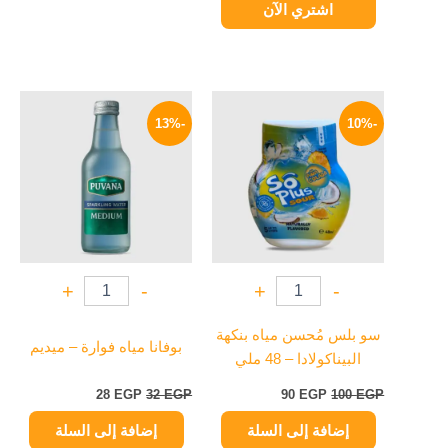
اشتري الآن
السعر
السعر
السعر
السعر
الأصلي
الحالي
الأصلي
الحالي
-13%
-10%
هو:
هو:
هو:
هو:
28 EGP.
32 EGP.
90 EGP.
100 EGP.
+
-
+
-
سو بلس مُحسن مياه بنكهة
بوفانا مياه فوارة – ميديم
البيناكولادا – 48 ملي
28
EGP
32
EGP
90
EGP
100
EGP
إضافة إلى السلة
إضافة إلى السلة