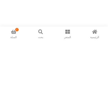
0
الرئيسية
المتجر
بحث
السلة
Now available in all ios & android devices
About Us
Shipping Policy
Deliver/Return