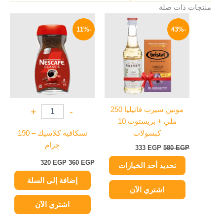
منتجات ذات صلة
السعر
السعر
السعر
السعر
هناك
الأصلي
الحالي
الأصلي
الحالي
-11%
-43%
العديد
هو:
هو:
هو:
هو:
من
580 EGP.
333 EGP.
360 EGP.
320 EGP.
الأشكال
المختلفة
لهذا
المنتج.
يمكن
مونين سيرب فانيليا 250
+
-
اختيار
ملي + بريستوت 10
الخيارات
كبسولات
نسكافيه كلاسيك – 190
على
جرام
333
EGP
580
EGP
صفحة
المنتج
320
EGP
360
EGP
تحديد أحد الخيارات
إضافة إلى السلة
اشتري الآن
اشتري الآن