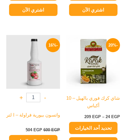
اشتري الآن
اشتري الآن
نطاق
السعر
السعر
هناك
السعر:
الأصلي
الحالي
-16%
-20%
العديد
من
هو:
هو:
من
600 EGP.
504 EGP.
خلال
الأشكال
المختلفة
لهذا
المنتج.
يمكن
+
-
شاي كرك فوري بالهيل – 10
اختيار
أكياس
الخيارات
على
واتسون بيورية فراولة – ا لتر
209
EGP
–
24
EGP
صفحة
تحديد أحد الخيارات
المنتج
504
EGP
600
EGP