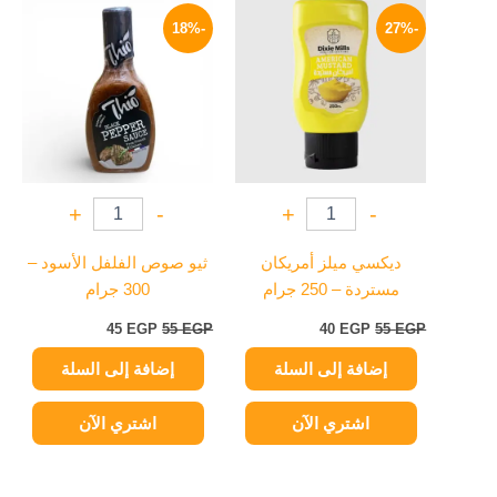
السعر
السعر
السعر
السعر
الأصلي
الحالي
الأصلي
الحالي
-18%
-27%
هو:
هو:
هو:
هو:
45 EGP.
55 EGP.
40 EGP.
55 EGP.
+
-
+
-
ديكسي ميلز أمريكان
ثيو صوص الفلفل الأسود –
مستردة – 250 جرام
300 جرام
45
EGP
55
EGP
40
EGP
55
EGP
إضافة إلى السلة
إضافة إلى السلة
اشتري الآن
اشتري الآن