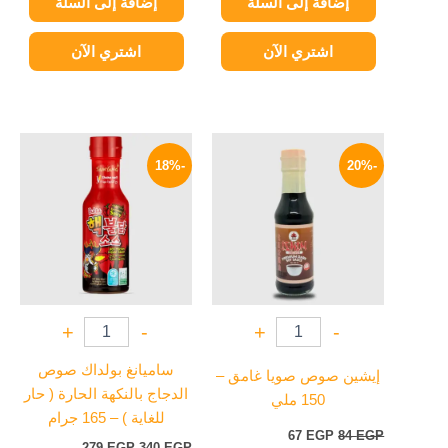
إضافة إلى السلة
إضافة إلى السلة
اشتري الآن
اشتري الآن
السعر
السعر
السعر
السعر
الأصلي
الحالي
الأصلي
الحالي
-18%
-20%
هو:
هو:
هو:
هو:
279 EGP.
340 EGP.
67 EGP.
84 EGP.
+
-
+
-
ساميانغ بولداك صوص
إيشين صوص صويا غامق –
الدجاج بالنكهة الحارة ( حار
150 ملي
للغاية ) – 165 جرام
67
EGP
84
EGP
279
EGP
340
EGP