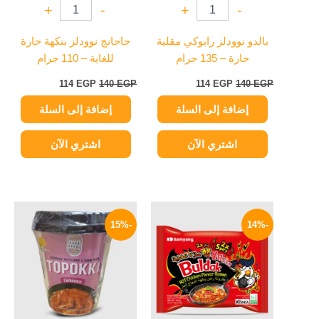
+
-
+
-
بالدو نوودلز رابوكي مقلية
جاجانج نوودلز بنكهة حارة
حارة – 135 جرام
للغاية – 110 جرام
114
EGP
140
EGP
114
EGP
140
EGP
إضافة إلى السلة
إضافة إلى السلة
اشتري الآن
اشتري الآن
السعر
السعر
السعر
السعر
الأصلي
الحالي
الأصلي
الحالي
-15%
-14%
هو:
هو:
هو:
هو:
199 EGP.
235 EGP.
129 EGP.
150 EGP.