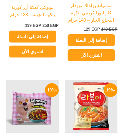
ساميانغ بولداك نوودلز
توبوكي كعكة أرز كورية
كاربانورا كريمي بنكهة
بنكهة الجبنة – 133 جرام
الدجاج الحار – 140 جرام
199
EGP
250
EGP
129
EGP
140
EGP
إضافة إلى السلة
إضافة إلى السلة
اشتري الآن
اشتري الآن
السعر
السعر
السعر
السعر
الأصلي
الحالي
الأصلي
الحالي
-19%
-19%
هو:
هو:
هو:
هو:
114 EGP.
140 EGP.
114 EGP.
140 EGP.