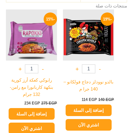
منتجات ذات صلة
السعر
السعر
السعر
السعر
الأصلي
الحالي
الأصلي
الحالي
-15%
-19%
هو:
هو:
هو:
هو:
234 EGP.
275 EGP.
114 EGP.
140 EGP.
+
-
+
-
رابوكي كعكة أرز كورية
بالدو نوودلز دجاج فولكانو –
بنكهة كاربانورا مع رامن-
140 جرا م
132 جرام
114
EGP
140
EGP
234
EGP
275
EGP
إضافة إلى السلة
إضافة إلى السلة
اشتري الآن
اشتري الآن