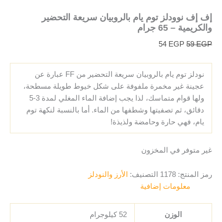
إف إف نوودلز توم يام بالروبيان سريعة التحضير
والكريمية – 65 جرام
54
EGP
59
EGP
نودلز توم يام بالروبيان سريعة التحضير من FF عبارة عن
عجينة غير مخمرة ملفوفة على شكل خيوط طويلة مسطحة،
ولها قوام متماسك، لذا يجب إضافة الماء المغلي لمدة 3-5
دقائق، ثم تصفيتها وشطفها من الماء. أما بالنسبة لنكهة توم
يام، فهي حارة وحامضة ولذيذة!
غير متوفر في المخزون
رمز المنتج:
1178
التصنيف:
الأرز والنودلز
معلومات إضافية
الوزن
52 كيلوجرام