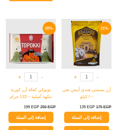
السعر
السعر
السعر
السعر
الأصلي
الحالي
الأصلي
الحالي
-20%
-21%
هو:
هو:
هو:
هو:
199 EGP.
250 EGP.
139 EGP.
175 EGP.
+
-
+
-
أرز بسمتي هندي أبيض نقي
توبوكي كعكة أرز كورية
– ا كيلو
بنكهة أصلية – 133 جرام
199
EGP
250
EGP
139
EGP
175
EGP
إضافة إلى السلة
إضافة إلى السلة