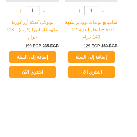
+
-
+
-
ساميانغ بولداك نوودلز بنكهة
توبوكي كعكة أرز كورية
الدجاج الحار للغاية * 2 –
بنكهة كاربانورا (كوب) – 113
140 جرام
جرام
199
EGP
235
EGP
129
EGP
150
EGP
إضافة إلى السلة
إضافة إلى السلة
اشتري الآن
اشتري الآن