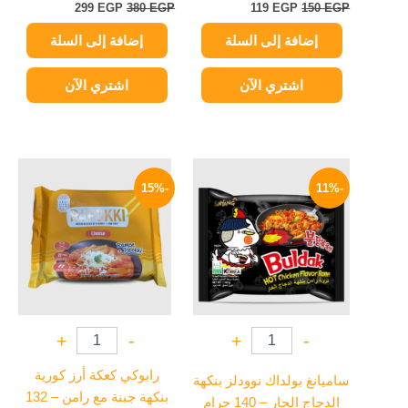
299
EGP
380
EGP
119
EGP
150
EGP
إضافة إلى السلة
إضافة إلى السلة
اشتري الآن
اشتري الآن
السعر
السعر
السعر
السعر
الأصلي
الحالي
الأصلي
الحالي
-15%
-11%
هو:
هو:
هو:
هو:
234 EGP.
275 EGP.
129 EGP.
145 EGP.
+
-
+
-
رابوكي كعكة أرز كورية
ساميانغ بولداك نوودلز بنكهة
بنكهة جبنة مع رامن – 132
الدجاج الحار – 140 جرام