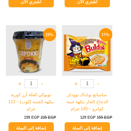
اشتري الآن
اشتري الآن
السعر
السعر
السعر
السعر
الأصلي
الحالي
الأصلي
الحالي
-15%
-17%
هو:
هو:
هو:
هو:
199 EGP.
235 EGP.
129 EGP.
155 EGP.
+
-
+
-
ساميانغ بولداك نوودلز
توبوكي كعكة أرز كورية
الدجاج الحار بنكهة جبنة
بنكهة الجبنة (كوب) – 113
كواترو – 145 جرام
جرام
199
EGP
235
EGP
129
EGP
155
EGP
إضافة إلى السلة
إضافة إلى السلة