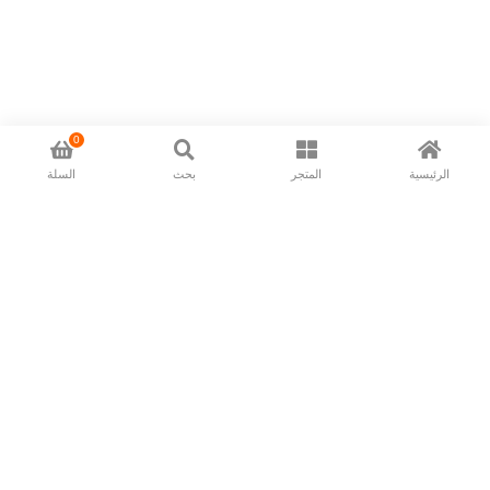
0
الرئيسية
المتجر
بحث
السلة
Now available in all ios & android devices
About Us
Shipping Policy
Deliver/Return