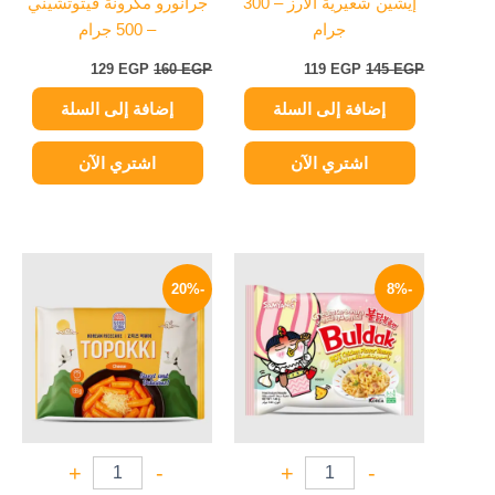
إيشين شعيرية الأرز – 300
جرانورو مكرونة فيتوتشيني
جرام
– 500 جرام
129
EGP
160
EGP
119
EGP
145
EGP
إضافة إلى السلة
إضافة إلى السلة
اشتري الآن
اشتري الآن
السعر
السعر
السعر
السعر
الأصلي
الحالي
الأصلي
الحالي
-20%
-8%
هو:
هو:
هو:
هو:
199 EGP.
250 EGP.
129 EGP.
140 EGP.
+
-
+
-