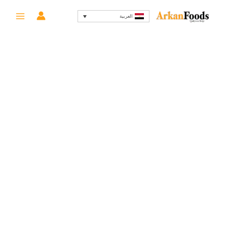
خطي
السعر
السعر
-8%
العربية
لى
الأصلي
الحالي
لمحتوى
هو:
هو:
54 EGP.
59 EGP.