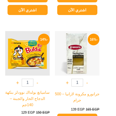
اشتري الآن
اشتري الآن
السعر
السعر
السعر
السعر
الأصلي
الحالي
الأصلي
الحالي
-14%
-16%
هو:
هو:
هو:
هو:
129 EGP.
150 EGP.
139 EGP.
165 EGP.
+
-
+
-
ساميانغ بولداك نوودلز بنكهة
جرانورو مكرونة لازانيا – 500
الدجاج الحار والجبنة –
جرام
140جم
139
EGP
165
EGP
129
EGP
150
EGP