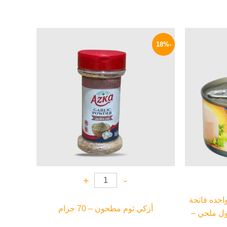
السعر
السعر
السعر
الحالي
الأصلي
الحالي
-18%
هو:
هو:
هو:
99 EGP.
120 EGP.
94 EGP.
+
-
واحده فاتحة
أزكي ثوم مطحون – 70 جرام
ل ملحي –