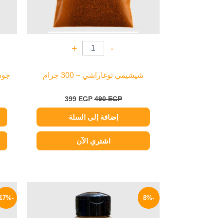
+
-
شيشيمي توغاراشي – 300 جرام
جوست
399
EGP
490
EGP
إضافة إلى السلة
اشتري الآن
السعر
السعر
الأصلي
الحالي
-17%
-8%
هو:
هو:
69 EGP.
75 EGP.