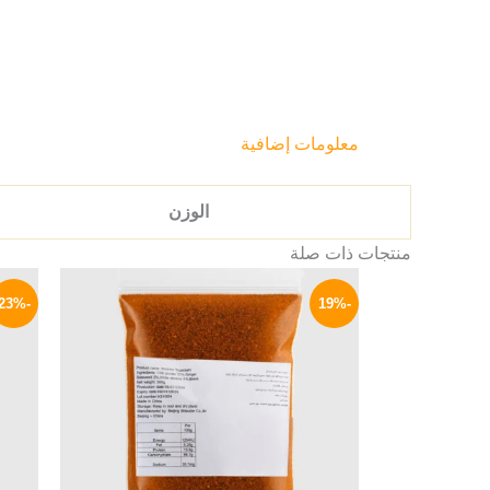
معلومات إضافية
الوزن
منتجات ذات صلة
السعر
السعر
الأصلي
الحالي
-23%
-19%
هو:
هو:
399 EGP.
490 EGP.