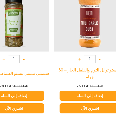
+
-
+
-
جوستو توابل الثوم والفلفل الحار – 60
سيمبلي تيستي بيستو الطماطم – 50 
جرام
78
EGP
100
EGP
75
EGP
90
EGP
إضافة إلى السلة
إضافة إلى السلة
اشتري الآن
اشتري الآن