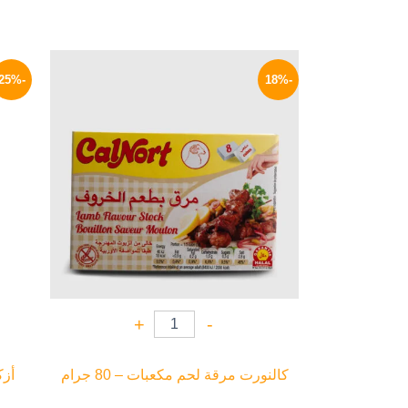
السعر
السعر
الأصلي
الحالي
-25%
-18%
هو:
هو:
37 EGP.
45 EGP.
+
-
كالنورت مرقة لحم مكعبات – 80 جرام
أزك