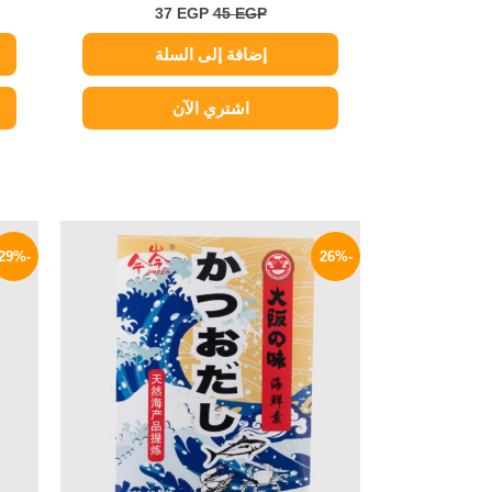
37
EGP
45
EGP
إضافة إلى السلة
اشتري الآن
السعر
السعر
الأصلي
الحالي
-29%
-26%
هو:
هو:
888 EGP.
1200 EGP.