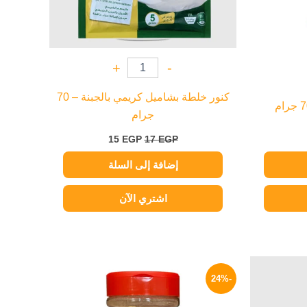
+
-
كنور خلطة بشاميل كريمي بالجبنة – 70
جرام
15
EGP
17
EGP
إضافة إلى السلة
اشتري الآن
السعر
السعر
السعر
الحالي
الأصلي
الحالي
-24%
هو:
هو:
هو:
114 EGP.
150 EGP.
78 EGP.