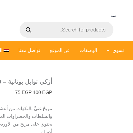
كمية
السعر
السعر
أزكي
الأصلي
الحالي
توابل
Search
هو:
هو:
يونانية
Products
75 EGP.
100 EGP.
-
search
50
جرام
تسوق
الوصفات
عن الموقع
تواصل معنا
ال
أزكي توابل يونانية – 50 جرام
75
EGP
100
EGP
مزيجٌ غنيٌّ بالنكهات من أعشا
والسلطات والخضراوات المشو
يحتوي على مزيج من الأوريجا
أصيلة.