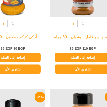
+
-
+
-
و بودر فلفل سيشوان – 60 جرام
أزكي كركم مطحون – 70 جرام
65
EGP
80
EGP
85
EGP
110
EGP
إضافة إلى السلة
إضافة إلى السلة
اشتري الآن
اشتري الآن
السعر
السعر
السعر
الأصلي
الحالي
الأصلي
-22%
هو:
هو:
هو:
100 EGP.
75 EGP.
90 EGP.