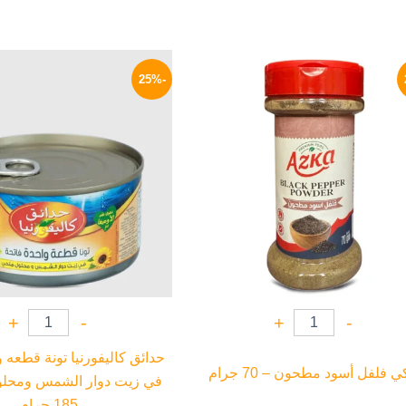
السعر
السعر
السعر
الأصلي
الحالي
الأصلي
-25%
هو:
هو:
هو:
125 EGP.
94 EGP.
125 EGP.
+
-
+
-
حدائق كاليفورنيا تونة قطعه 
ي فلفل أسود مطحون – 70 جرام
في زيت دوار الشمس ومحلو
185 جرام