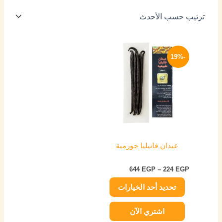
نطاق
هناك
السعر:
-19%
العديد
من
من
خلال
الأشكال
المختلفة
لهذا
المنتج.
يمكن
اختيار
عيدان فانيليا جورمية
الخيارات
على
644
EGP
–
224
EGP
صفحة
تحديد أحد الخيارات
المنتج
اشتري الآن