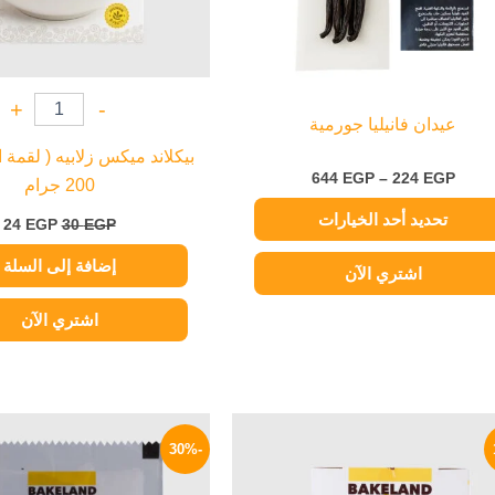
اختيار
الخيارات
على
صفحة
+
-
عيدان فانيليا جورمية
المنتج
بيكلاند ميكس زلابيه ( لقمة 
644
EGP
–
224
EGP
200 جرام
تحديد أحد الخيارات
24
EGP
30
EGP
إضافة إلى السلة
اشتري الآن
اشتري الآن
السعر
السعر
السعر
ال
الأصلي
الحالي
الأصلي
ال
-30%
هو:
هو:
هو:
هو
4 EGP.
5 EGP.
83 EGP.
95 EGP.