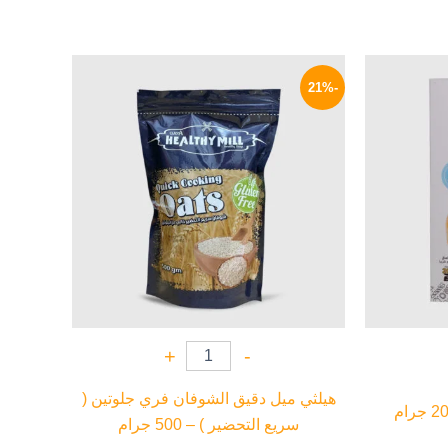
لسعر
السعر
السعر
لحالي
الأصلي
الحالي
-21%
و:
هو:
هو:
119 EGP.
150 EGP.
58 EG
+
-
هيلثي ميل دقيق الشوفان فري جلوتين (
سريع التحضير ) – 500 جرام