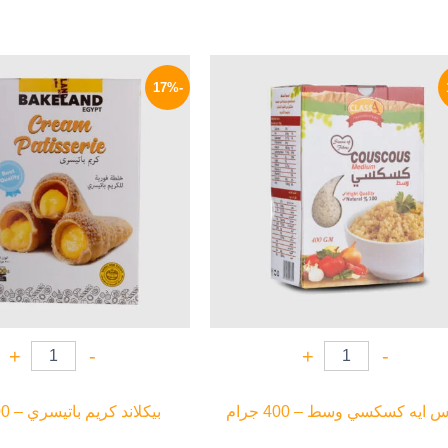
السعر
السعر
السعر
ا
الأصلي
الحالي
الأصلي
ا
-17%
هو:
هو:
هو:
ه
P.
70 EGP.
48 EGP.
58 EGP.
+
-
+
-
 ايه كسكسي وسط – 400 جرام
بيكلاند كريم باتيسري – 200 جرام