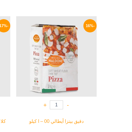
السعر
السعر
الأصلي
الحالي
-17%
-16%
هو:
هو:
159 EGP.
190 EGP.
+
-
دقيق بيتزا أيطالي 00 – ا كيلو
كلاس