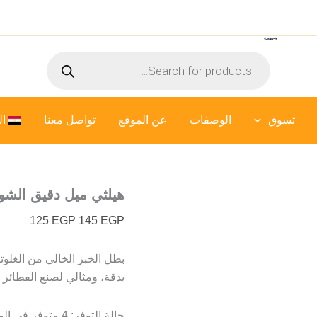
كمية
السعر
السعر
هيلثي
الأصلي
الحالي
ميل
Search
هو:
هو:
دقيق
Products
الشوفان
145 EGP.
125 EGP.
search
فري
جلوتين
-
تسوق
الوصفات
عن الموقع
500
تواصل معنا
ال
جرام
هيلثي ميل دقيق الشوفان 
125
EGP
145
EGP
بدقة، ومثالي لصنع الفطائر 
حالة التوفر:
4 متوفر في المخزون