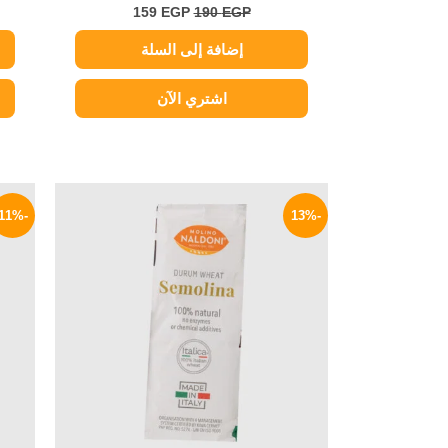
159
EGP
190
EGP
إضافة إلى السلة
اشتري الآن
السعر
السعر
الأصلي
الحالي
-11%
-13%
هو:
هو:
174 EGP.
200 EGP.