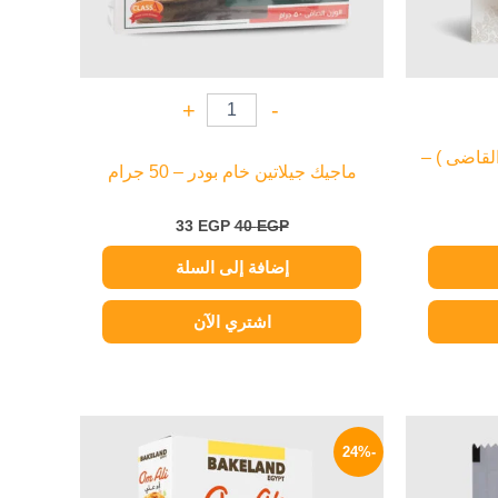
+
-
القاضى ) –
ماجيك جيلاتين خام بودر – 50 جرام
33
EGP
40
EGP
إضافة إلى السلة
اشتري الآن
سعر
السعر
السعر
حالي
الأصلي
الحالي
-24%
:
هو:
هو:
44 EGP.
58 EGP.