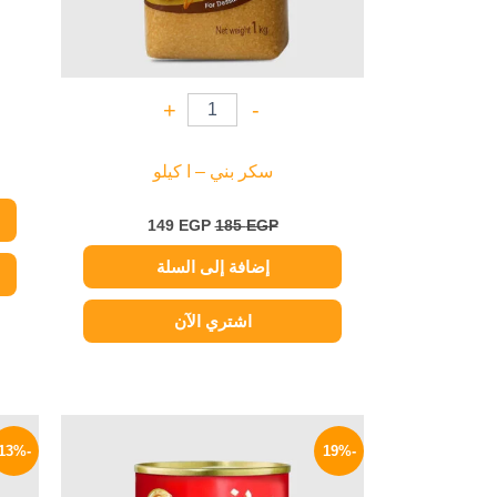
+
-
سكر بني – ا كيلو
149
EGP
185
EGP
إضافة إلى السلة
اشتري الآن
السعر
السعر
الأصلي
الحالي
-13%
-19%
هو:
هو:
149 EGP.
185 EGP.