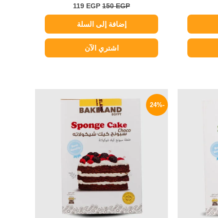
119
EGP
150
EGP
إضافة إلى السلة
اشتري الآن
لسعر
السعر
السعر
لحالي
الأصلي
الحالي
-24%
و:
هو:
هو:
59 EGP.
78 EGP.
72 EG