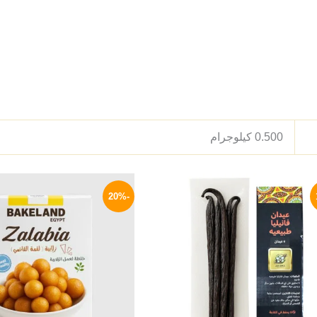
0.500 كيلوجرام
نطاق
السعر
ا
هناك
السعر:
الأصلي
ا
-20%
العديد
من
هو:
ه
P.
30 EGP.
من
خلال
الأشكال
المختلفة
لهذا
المنتج.
يمكن