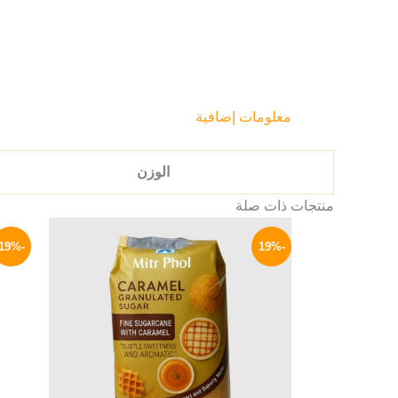
معلومات إضافية
الوزن
منتجات ذات صلة
السعر
السعر
الأصلي
الحالي
-19%
-19%
هو:
هو:
149 EGP.
185 EGP.