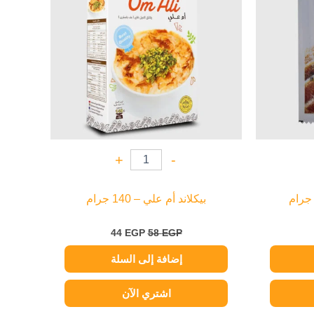
+
-
بيكلاند أم علي – 140 جرام
44
EGP
58
EGP
إضافة إلى السلة
اشتري الآن