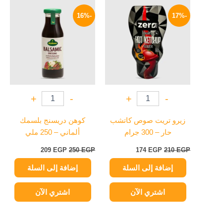
السعر
السعر
السعر
السعر
الأصلي
الحالي
الأصلي
الحالي
-16%
-17%
هو:
هو:
هو:
هو:
209 EGP.
250 EGP.
174 EGP.
210 EGP.
+
-
+
-
زيرو تريت صوص كاتشب
كوهن دريسنج بلسمك
حار – 300 جرام
ألماني – 250 ملي
209
EGP
250
EGP
174
EGP
210
EGP
إضافة إلى السلة
إضافة إلى السلة
اشتري الآن
اشتري الآن