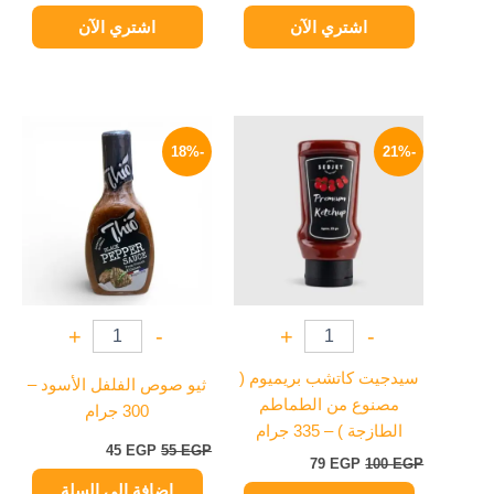
اشتري الآن
اشتري الآن
السعر
السعر
السعر
السعر
الأصلي
الحالي
الأصلي
الحالي
-18%
-21%
هو:
هو:
هو:
هو:
45 EGP.
55 EGP.
79 EGP.
100 EGP.
+
-
+
-
سيدجيت كاتشب بريميوم (
ثيو صوص الفلفل الأسود –
مصنوع من الطماطم
300 جرام
الطازجة ) – 335 جرام
45
EGP
55
EGP
79
EGP
100
EGP
إضافة إلى السلة