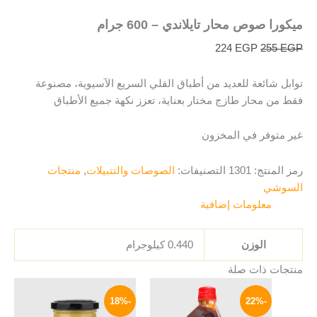
ميكورا صوص محار تايلاندي – 600 جرام
224
EGP
255
EGP
توابل شائعة للعديد من أطباق القلي السريع الآسيوية، مصنوعة
فقط من محار طازج مختار بعناية، تعزز نكهة جميع الأطباق
غير متوفر في المخزون
رمز المنتج:
1301
التصنيفات:
الصوصات والتتبيلات
,
منتجات
السوشي
معلومات إضافية
الوزن
0.440 كيلوجرام
منتجات ذات صلة
السعر
السعر
السعر
السعر
الأصلي
الحالي
الأصلي
الحالي
-18%
-22%
هو:
هو:
هو:
هو: