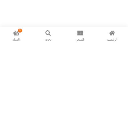
0
الرئيسية
المتجر
بحث
السلة
Now available in all ios & android devices
About Us
Shipping Policy
Deliver/Return
Contact Us