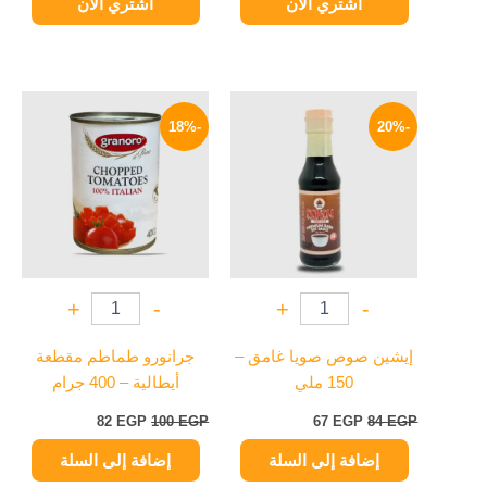
اشتري الآن
اشتري الآن
السعر
السعر
السعر
السعر
الأصلي
الحالي
الأصلي
الحالي
-18%
-20%
هو:
هو:
هو:
هو:
82 EGP.
100 EGP.
67 EGP.
84 EGP.
+
-
+
-
إيشين صوص صويا غامق –
جرانورو طماطم مقطعة
150 ملي
أيطالية – 400 جرام
82
EGP
100
EGP
67
EGP
84
EGP
إضافة إلى السلة
إضافة إلى السلة