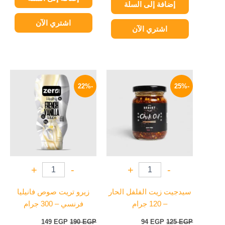
إضافة إلى السلة
اشتري الآن
اشتري الآن
السعر
السعر
السعر
السعر
الأصلي
الحالي
الأصلي
الحالي
-22%
-25%
هو:
هو:
هو:
هو:
149 EGP.
190 EGP.
94 EGP.
125 EGP.
+
-
+
-
سيدجيت زيت الفلفل الحار
زيرو تريت صوص فانيليا
– 120 جرام
فرنسي – 300 جرام
149
EGP
190
EGP
94
EGP
125
EGP