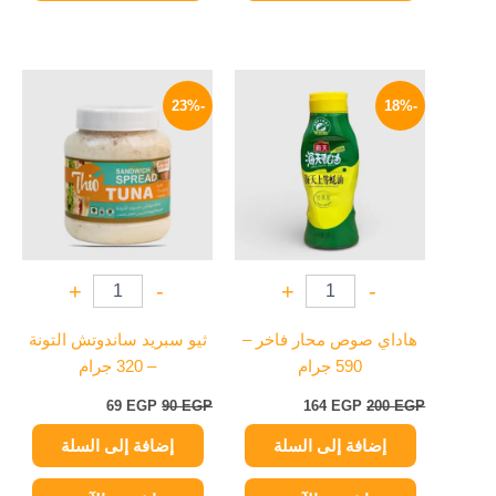
السعر
السعر
السعر
السعر
الأصلي
الحالي
الأصلي
الحالي
-23%
-18%
هو:
هو:
هو:
هو:
69 EGP.
90 EGP.
164 EGP.
200 EGP.
+
-
+
-
هاداي صوص محار فاخر –
ثيو سبريد ساندوتش التونة
590 جرام
– 320 جرام
69
EGP
90
EGP
164
EGP
200
EGP
إضافة إلى السلة
إضافة إلى السلة