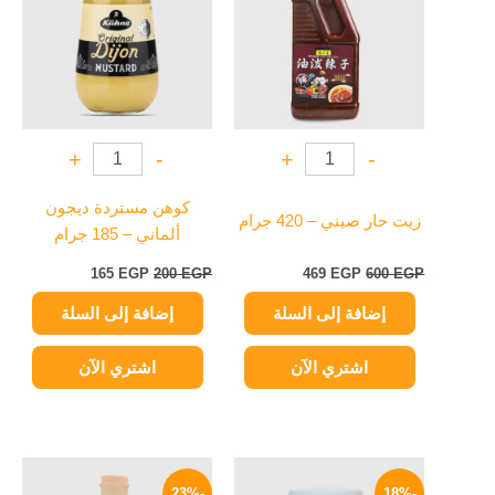
165 EGP.
200 EGP.
469 EGP.
600 EGP.
+
-
+
-
كوهن مستردة ديجون
زيت حار صيني – 420 جرام
ألماني – 185 جرام
165
EGP
200
EGP
469
EGP
600
EGP
إضافة إلى السلة
إضافة إلى السلة
اشتري الآن
اشتري الآن
السعر
السعر
السعر
السعر
الأصلي
الحالي
الأصلي
الحالي
-23%
-18%