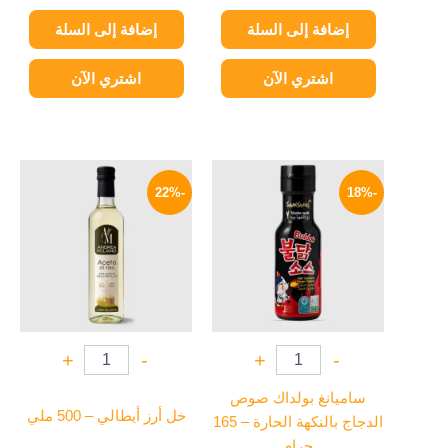
إضافة إلى السلة
إضافة إلى السلة
اشتري الآن
اشتري الآن
السعر
السعر
السعر
السعر
الأصلي
الحالي
الأصلي
الحالي
-22%
-18%
هو:
هو:
هو:
هو:
129 EGP.
165 EGP.
279 EGP.
340 EGP.
+
-
+
-
ساميانغ بولداك صوص
خل أرز أيطالي – 500 ملي
الدجاج بالنكهة الحارة – 165
جرام