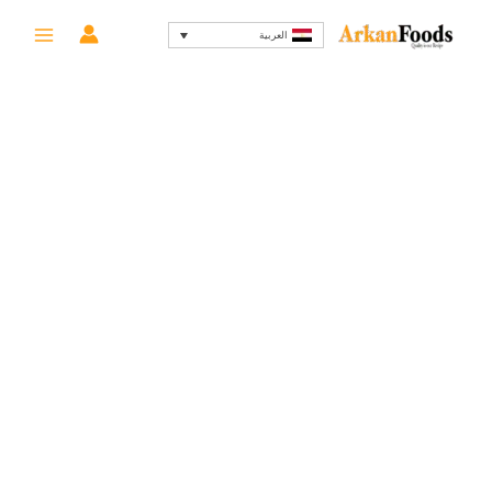
خطي
السعر
السعر
-12%
العربية
لى
الأصلي
الحالي
لمحتوى
هو:
هو:
224 EGP.
255 EGP.