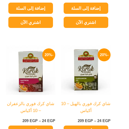
إضافة إلى السلة
إضافة إلى السلة
اشتري الآن
اشتري الآن
نطاق
نطاق
هناك
هناك
السعر:
السعر:
-20%
-20%
العديد
العديد
من
من
من
من
خلال
خلال
الأشكال
الأشكال
المختلفة
المختلفة
لهذا
لهذا
المنتج.
المنتج.
يمكن
يمكن
شاي كرك فوري بالهيل – 10
شاي كرك فوري بالزعفران
اختيار
اختيار
أكياس
– 10 أكياس
الخيارات
الخيارات
على
على
209
EGP
–
24
EGP
209
EGP
–
24
EGP
صفحة
صفحة