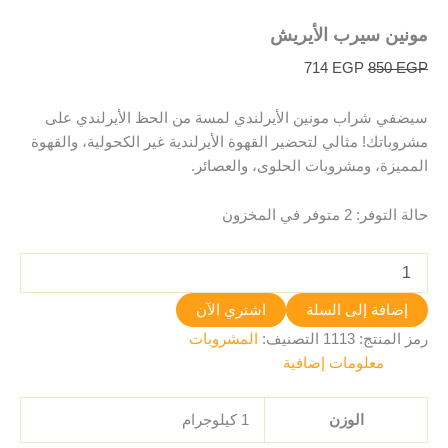
مونين سيرب الأيريش
714
EGP
850
EGP
سيضفي شراب مونين الأيرلندي لمسة من الحظ الأيرلندي على
مشروباتك! مثالي لتحضير القهوة الأيرلندية غير الكحولية، والقهوة
المميزة، ومشروبات الحلوى، والعصائر.
حالة التوفر:
2 متوفر في المخزون
إضافة إلى السلة
اشتري الآن
رمز المنتج:
1113
التصنيف:
المشروبات
معلومات إضافية
الوزن
1 كيلوجرام