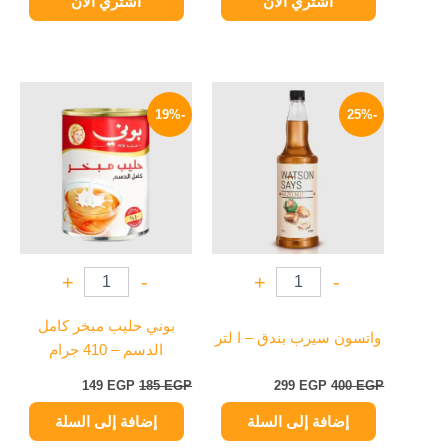
اشتري الآن
اشتري الآن
السعر
السعر
السعر
السعر
الأصلي
الحالي
الأصلي
الحالي
-19%
-25%
هو:
هو:
هو:
هو:
149 EGP.
185 EGP.
299 EGP.
400 EGP.
+
-
+
-
بوني حليب مبخر كامل
واتسون سيرب بندق – ا لتر
الدسم – 410 جرام
149
EGP
185
EGP
299
EGP
400
EGP
إضافة إلى السلة
إضافة إلى السلة