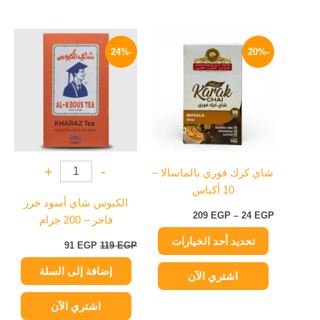
نطاق
السعر
السعر
هناك
السعر:
الأصلي
الحالي
-24%
-20%
العديد
من
هو:
هو:
من
119 EGP.
91 EGP.
خلال
الأشكال
المختلفة
لهذا
المنتج.
يمكن
+
-
شاي كرك فوري بالماسالا –
اختيار
10 أكياس
الخيارات
الكبوس شاي أسود خرز
على
209
EGP
–
24
EGP
فاخر – 200 جرام
صفحة
تحديد أحد الخيارات
المنتج
91
EGP
119
EGP
إضافة إلى السلة
اشتري الآن
اشتري الآن