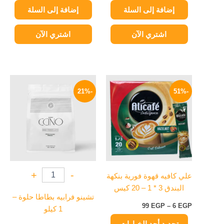
إضافة إلى السلة
إضافة إلى السلة
اشتري الآن
اشتري الآن
نطاق
السعر
السعر
هناك
السعر:
الأصلي
الحالي
-21%
-51%
العديد
من
هو:
هو:
من
470 EGP.
369 EGP.
خلال
الأشكال
المختلفة
لهذا
المنتج.
يمكن
+
-
علي كافيه قهوة فورية بنكهة
اختيار
البندق 3 * 1 – 20 كيس
الخيارات
تشينو فرابيه بطاطا حلوة –
على
99
EGP
–
6
EGP
1 كيلو
صفحة
تحديد أحد الخيارات