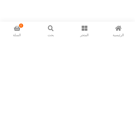
0
الرئيسية
المتجر
بحث
السلة
Now available in all ios & android devices
About Us
Shipping Policy
Deliver/Return
Contact Us
Privacy Policy