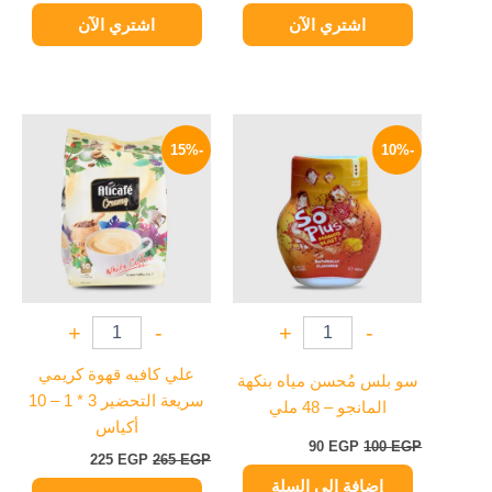
اشتري الآن
اشتري الآن
السعر
السعر
السعر
السعر
الأصلي
الحالي
الأصلي
الحالي
-15%
-10%
هو:
هو:
هو:
هو:
225 EGP.
265 EGP.
90 EGP.
100 EGP.
+
-
+
-
علي كافيه قهوة كريمي
سو بلس مُحسن مياه بنكهة
سريعة التحضير 3 * 1 – 10
المانجو – 48 ملي
أكياس
90
EGP
100
EGP
225
EGP
265
EGP
إضافة إلى السلة