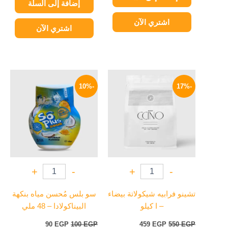
إضافة إلى السلة
اشتري الآن
اشتري الآن
السعر
السعر
السعر
السعر
الأصلي
الحالي
الأصلي
الحالي
-10%
-17%
هو:
هو:
هو:
هو:
90 EGP.
100 EGP.
459 EGP.
550 EGP.
+
-
+
-
تشينو فرابيه شيكولاتة بيضاء
سو بلس مُحسن مياه بنكهة
– ا كيلو
البيناكولادا – 48 ملي
90
EGP
100
EGP
459
EGP
550
EGP