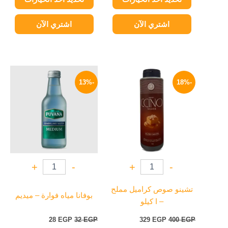
اشتري الآن
اشتري الآن
السعر
السعر
السعر
السعر
الأصلي
الحالي
الأصلي
الحالي
-13%
-18%
هو:
هو:
هو:
هو:
28 EGP.
32 EGP.
329 EGP.
400 EGP.
+
-
+
-
تشينو صوص كراميل مملح
بوفانا مياه فوارة – ميديم
– ا كيلو
28
EGP
32
EGP
329
EGP
400
EGP