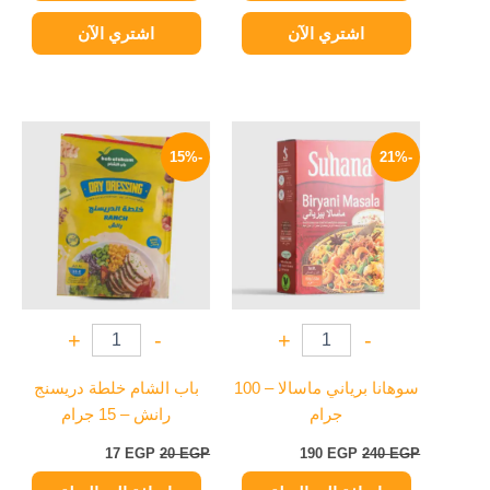
اشتري الآن
اشتري الآن
السعر
السعر
السعر
السعر
الأصلي
الحالي
الأصلي
الحالي
-15%
-21%
هو:
هو:
هو:
هو:
17 EGP.
20 EGP.
190 EGP.
240 EGP.
+
-
+
-
سوهانا برياني ماسالا – 100
باب الشام خلطة دريسنج
جرام
رانش – 15 جرام
17
EGP
20
EGP
190
EGP
240
EGP