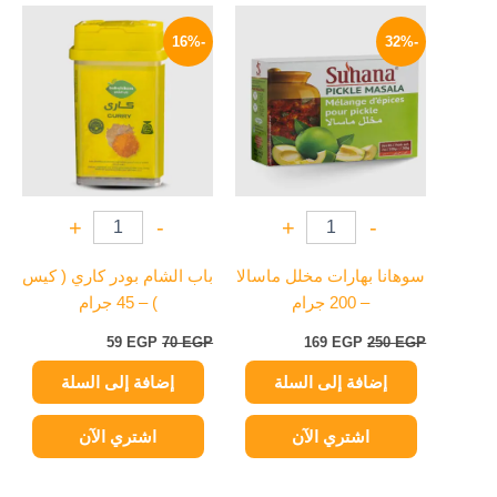
السعر
السعر
السعر
السعر
الأصلي
الحالي
الأصلي
الحالي
-16%
-32%
هو:
هو:
هو:
هو:
59 EGP.
70 EGP.
169 EGP.
250 EGP.
+
-
+
-
سوهانا بهارات مخلل ماسالا
باب الشام بودر كاري ( كيس
– 200 جرام
) – 45 جرام
59
EGP
70
EGP
169
EGP
250
EGP
إضافة إلى السلة
إضافة إلى السلة
اشتري الآن
اشتري الآن