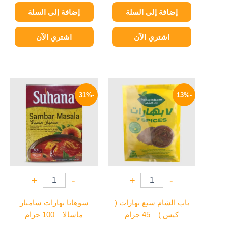
إضافة إلى السلة
إضافة إلى السلة
اشتري الآن
اشتري الآن
السعر
السعر
السعر
السعر
الأصلي
الحالي
الأصلي
الحالي
-31%
-13%
هو:
هو:
هو:
هو:
149 EGP.
215 EGP.
52 EGP.
60 EGP.
+
-
+
-
باب الشام سبع بهارات (
سوهانا بهارات سامبار
كيس ) – 45 جرام
ماسالا – 100 جرام