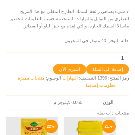
لا شيء يضاهي رائحة السمك الطازج المقلي مع هذا المزيج
العطري من التوابل والبهارات. استخدمه حسب التعليمات لتحضير
ماسالا السمك الحارة، والتي تُقدم مع خبز الباو أو الفطائر.
حالة التوفر:
40 متوفر في المخزون
إضافة إلى السلة
اشتري الآن
رمز المنتج:
1396
التصنيف:
البهارات
الوسوم:
منتجات مميزة
معلومات إضافية
الوزن
0.050 كيلوجرام
منتجات ذات صلة
السعر
السعر
السعر
السعر
الأصلي
الحالي
الأصلي
الحالي
-22%
-21%
هو:
هو:
هو:
هو:
35 EGP.
45 EGP.
55 EGP.
70 EGP.