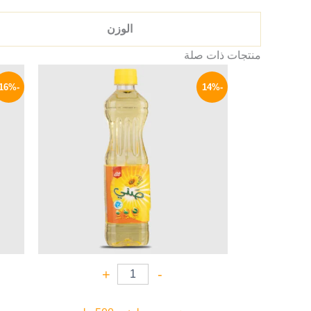
الوزن
منتجات ذات صلة
السعر
السعر
الأصلي
الحالي
-16%
-14%
هو:
هو:
56 EGP.
65 EGP.
+
-