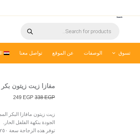
السعر
السعر
الأصلي
الحالي
Search
هو:
هو:
Products
249 EGP.
338 EGP.
search
تسوق
الوصفات
عن الموقع
تواصل معنا
ال
مفازا زيت زيتون بكر ممتا
249
EGP
338
EGP
زيت زيتون مافازا البكر الم
الجودة بنكهة الفلفل الحار.
توفر هذه الزجاجة سعة ٢٥٠ مل طريقة سهلة لإضافة نكهة حارة مميزة لأطباقك.