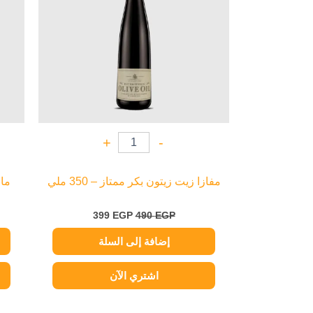
+
-
مفازا زيت زيتون بكر ممتاز – 350 ملي
مان
399
EGP
490
EGP
إضافة إلى السلة
اشتري الآن