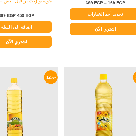
جوستو زيت ترافيل أبيض – 250 ملي
399
EGP
–
169
EGP
تحديد أحد الخيارات
389
EGP
450
EGP
إضافة إلى السلة
اشتري الآن
اشتري الآن
السعر
السعر
السعر
ا
الأصلي
الحالي
الأصلي
ا
-12%
هو:
هو:
هو:
ه
P.
90 EGP.
74 EGP.
85 EGP.