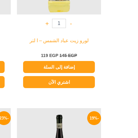
+
-
لورو زيت عباد الشمس – ا لتر
119
EGP
145
EGP
إضافة إلى السلة
اشتري الآن
السعر
السعر
الأصلي
الحالي
-23%
-19%
هو:
هو:
399 EGP.
490 EGP.