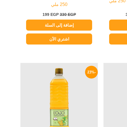
250 ملي
199
EGP
330
EGP
إضافة إلى السلة
اشتري الآن
لسعر
السعر
السعر
لحالي
الأصلي
الحالي
-23%
و:
هو:
هو:
124 EGP.
160 EGP.
79 EG