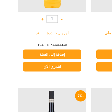
+
-
لورو زيت ذرة – ا لتر
124
EGP
160
EGP
إضافة إلى السلة
اشتري الآن
السعر
السعر
السعر
الحالي
الأصلي
الحالي
-7%
هو:
هو:
هو:
599 EGP.
645 EGP.
319 EGP.