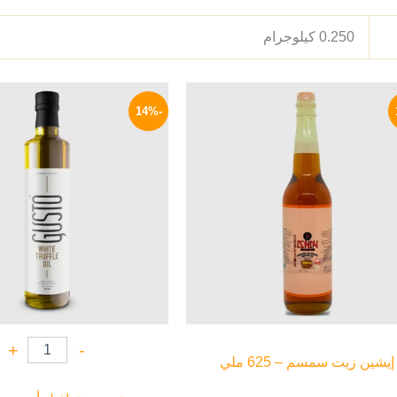
0.250 كيلوجرام
نطاق
السعر
هناك
السعر:
الأصلي
-14%
العديد
من
هو:
450 EGP.
من
خلال
الأشكال
المختلفة
لهذا
المنتج.
يمكن
اختيار
الخيارات
على
صفحة
+
-
إيشين زيت سمسم – 625 ملي
المنتج