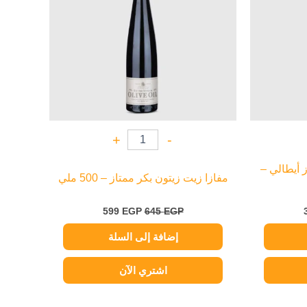
+
-
ز أيطالي –
مفازا زيت زيتون بكر ممتاز – 500 ملي
599
EGP
645
EGP
إضافة إلى السلة
اشتري الآن