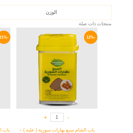
الوزن
منتجات ذات صلة
السعر
السعر
الأصلي
الحالي
-21%
-12%
هو:
هو:
79 EGP.
90 EGP.
+
-
باب الشام سبع بهارات سورية ( علبه ) –