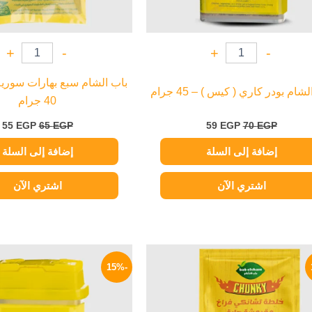
+
-
+
-
باب الشام سبع بهارات سورية
شام بودر كاري ( كيس ) – 45 جرام
40 جرام
55
EGP
65
EGP
59
EGP
70
EGP
إضافة إلى السلة
إضافة إلى السلة
اشتري الآن
اشتري الآن
السعر
السعر
السعر
ا
الأصلي
الحالي
الأصلي
ا
-15%
هو:
هو:
هو:
ه
P.
85 EGP.
35 EGP.
40 EGP.