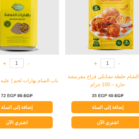
+
-
+
-
الشام خلطة تشانكي فراخ مقرمشة
باب الشام بهارات لحم ( علبه ) – 50 
حارة – 100 جرام
72
EGP
85
EGP
35
EGP
40
EGP
إضافة إلى السلة
إضافة إلى السلة
اشتري الآن
اشتري الآن