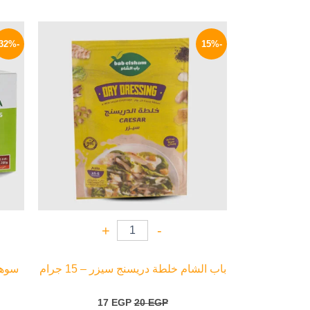
السعر
السعر
الأصلي
الحالي
-32%
-15%
هو:
هو:
17 EGP.
20 EGP.
+
-
باب الشام خلطة دريسنج سيزر – 15 جرام
سوهان
17
EGP
20
EGP