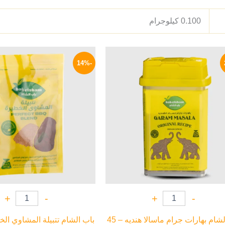
0.100 كيلوجرام
السعر
السعر
السعر
ا
الأصلي
الحالي
الأصلي
ا
-14%
هو:
هو:
هو:
ه
P.
35 EGP.
79 EGP.
100 EGP.
+
-
+
-
باب الشام بهارات جرام ماسالا هنديه – 45
باب الشام تتبيلة المشاوي ال