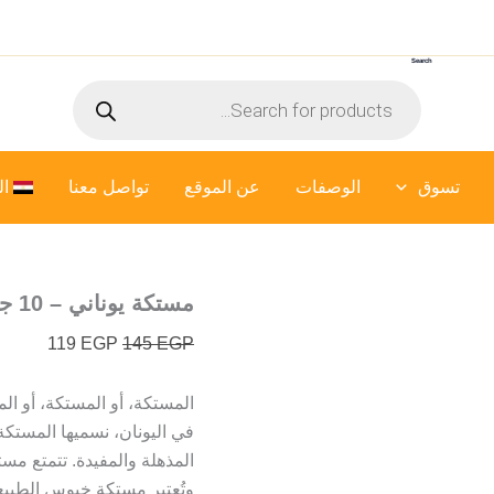
السعر
السعر
الأصلي
الحالي
Search
هو:
هو:
Products
119 EGP.
145 EGP.
search
تسوق
الوصفات
عن الموقع
تواصل معنا
ال
مستكة يوناني – 10 جرام
119
EGP
145
EGP
المستكة، أو المستكة، أو ال
في اليونان، نسميها المستكة
المذهلة والمفيدة. تتمتع مس