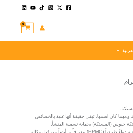
عربية
مستكة.
. ومهما كان اسمها، تبقى حقيقة أنها غنية بالخصائص
تكة خيوس (المستكة) بحماية تسمية المنشأ.
وتُعتبر مستكة خيوس الطبيعية دواءً طبيعياً (HPMC) معترفاً به أيضاً من قبل وكالة