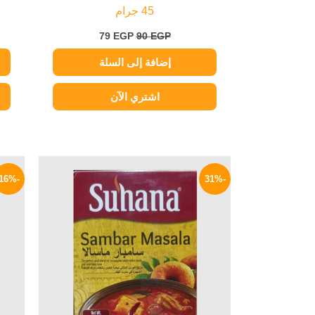
45 جرام
79
EGP
90
EGP
إضافة إلى السلة
اشتري الآن
السعر
السعر
الأصلي
الحالي
-16%
-31%
هو:
هو:
149 EGP.
215 EGP.