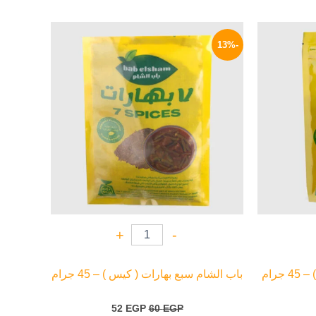
لسعر
السعر
السعر
لحالي
الأصلي
الحالي
-13%
و:
هو:
هو:
52 EGP.
60 EGP.
45 EG
+
-
جرام
باب الشام سبع بهارات ( كيس ) – 45 جرام
52
EGP
60
EGP