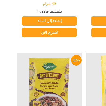
40 جرام
55
EGP
70
EGP
إضافة إلى السلة
اشتري الآن
لسعر
السعر
السعر
لحالي
الأصلي
الحالي
-15%
و:
هو:
هو:
17 EGP.
20 EGP.
55 EG