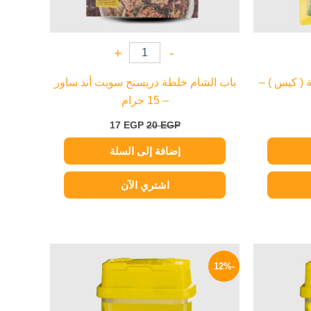
+
-
 ( كيس ) –
باب الشام خلطة دريسنج سويت أند ساور
– 15 جرام
17
EGP
20
EGP
إضافة إلى السلة
اشتري الآن
لسعر
السعر
السعر
لحالي
الأصلي
الحالي
-12%
و:
هو:
هو:
75 EGP.
85 EGP.
72 EG