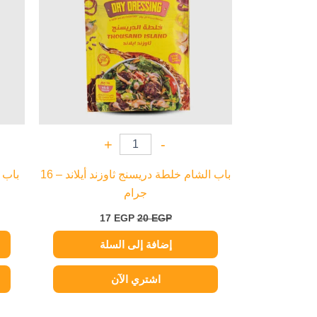
+
-
باب الشام خلطة دريسنج ثاوزند أيلاند – 16
باب 
جرام
17
EGP
20
EGP
إضافة إلى السلة
اشتري الآن