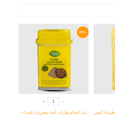
لسعر
السعر
السعر
لحالي
الأصلي
الحالي
-21%
و:
هو:
هو:
55 EGP.
70 EGP.
30 EG
+
-
خطيرة ( كيس
باب الشام بهارات كبدة مصري ( علبه ) –