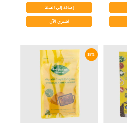
إضافة إلى السلة
اشتري الآن
لسعر
السعر
السعر
لحالي
الأصلي
الحالي
-18%
و:
هو:
هو:
49 EGP.
60 EGP.
17 EG