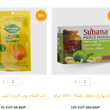
السعر
السعر
السعر
ا
الأصلي
الحالي
الأصلي
ا
-18%
هو:
هو:
هو:
ه
P.
55 EGP.
169 EGP.
250 EGP.
+
-
+
-
ا بهارات مخلل ماسالا – 200 جرام
باب الشام بودر كاري ( كيس ) – 45 
45
EGP
55
EGP
169
EGP
250
EGP