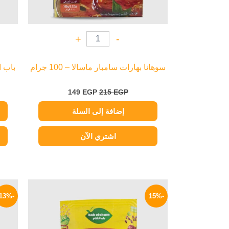
+
-
سوهانا بهارات سامبار ماسالا – 100 جرام
باب ال
149
EGP
215
EGP
إضافة إلى السلة
اشتري الآن
السعر
السعر
الأصلي
الحالي
-13%
-15%
هو:
هو:
17 EGP.
20 EGP.