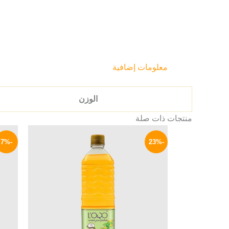
معلومات إضافية
الوزن
منتجات ذات صلة
السعر
السعر
الأصلي
الحالي
-7%
-23%
هو:
هو:
124 EGP.
160 EGP.