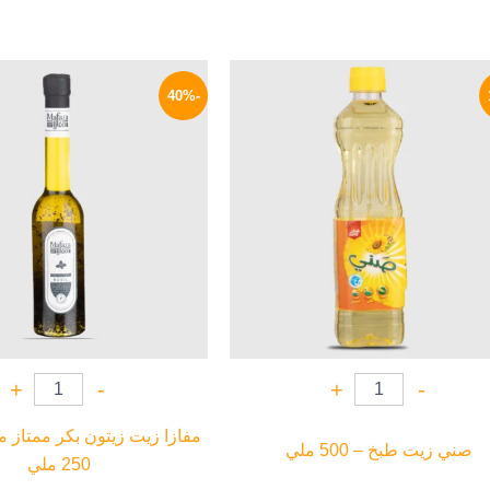
السعر
السعر
السعر
الأصلي
الحالي
الأصلي
-40%
هو:
هو:
هو:
330 EGP.
56 EGP.
65 EGP.
+
-
+
-
مفازا زيت زيتون بكر ممتاز م
صني زيت طبخ – 500 ملي
250 ملي