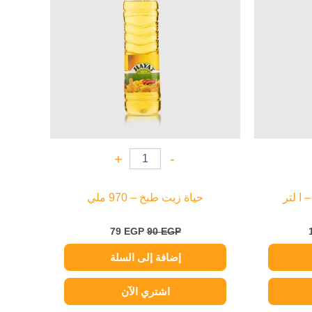
+
-
ا لتر
حياة زيت طبخ – 970 ملي
79
EGP
90
EGP
إضافة إلى السلة
اشتري الآن