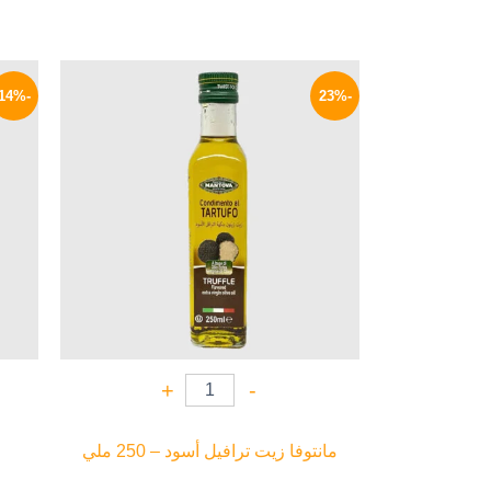
السعر
السعر
الأصلي
الحالي
-14%
-23%
هو:
هو:
1190 EGP.
1550 EGP.
+
-
مانتوفا زيت ترافيل أسود – 250 ملي