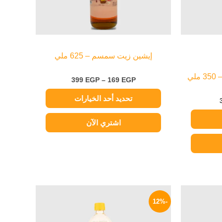
اختيار
الخيارات
على
صفحة
إيشين زيت سمسم – 625 ملي
المنتج
لي
399
EGP
–
169
EGP
تحديد أحد الخيارات
اشتري الآن
السعر
السعر
السعر
الحالي
الأصلي
الحالي
-12%
هو:
هو:
هو:
79 EGP.
90 EGP.
119 EGP.