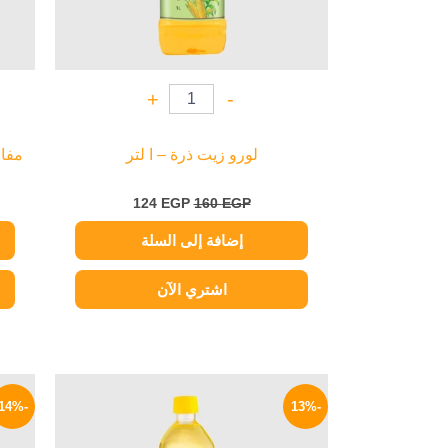
+
-
لورو زيت ذرة – ا لتر
مفازا
124
EGP
160
EGP
إضافة إلى السلة
اشتري الآن
السعر
السعر
الأصلي
الحالي
-14%
-13%
هو:
هو:
74 EGP.
85 EGP.