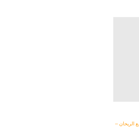
السعر
الحالي
هو:
199 EGP.
ع الريحان –