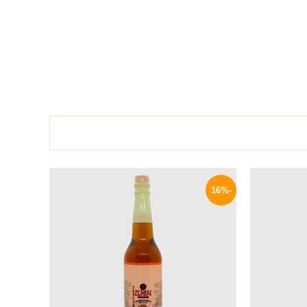
السعر
نطاق
هناك
الحالي
السعر:
-16%
العديد
هو:
من
399 EGP.
من
خلال
الأشكال
المختلفة
لهذا
المنتج.
يمكن