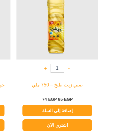
+
-
صني زيت طبخ – 750 ملي
جوس
74
EGP
85
EGP
إضافة إلى السلة
اشتري الآن