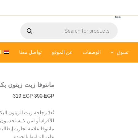
كمية
السعر
السعر
مانتوفا
الأصلي
الحالي
زيت
Search
هو:
هو:
زيتون
Products
بكر
390 EGP.
319 EGP.
search
ممتاز
أيطالي
-
تسوق
الوصفات
عن الموقع
250
تواصل معنا
ال
ملي
مانتوفا زيت زيتون بكر ممت
319
EGP
390
EGP
للأفراد أو لمن لا يستخدمون 
مانتوفا علامة تجارية إيطالي
على التزامها بالجودة.