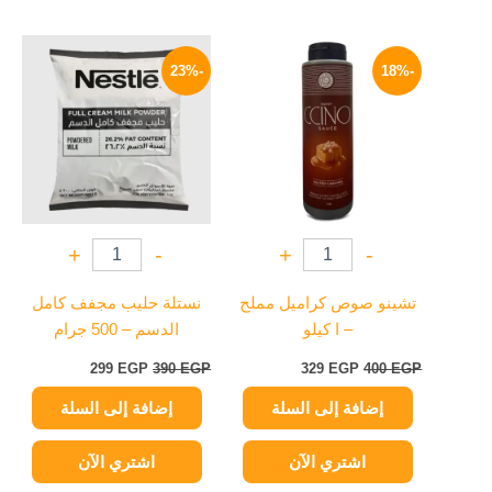
السعر
السعر
السعر
السعر
الأصلي
الحالي
الأصلي
الحالي
-23%
-18%
هو:
هو:
هو:
هو:
299 EGP.
390 EGP.
329 EGP.
400 EGP.
+
-
+
-
تشينو صوص كراميل مملح
نستلة حليب مجفف كامل
– ا كيلو
الدسم – 500 جرام
299
EGP
390
EGP
329
EGP
400
EGP
إضافة إلى السلة
إضافة إلى السلة
اشتري الآن
اشتري الآن