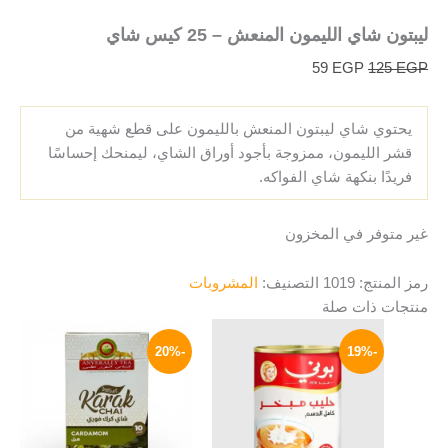
ليبتون شاي الليمون المنعش – 25 كيس شاي
59
EGP
125
EGP
يحتوي شاي ليبتون المنعش بالليمون على قطع شهية من
قشر الليمون، ممزوجة بأجود أوراق الشاي، ليمنحك إحساسًا
فريدًا بنكهة شاي الفواكه.
غير متوفر في المخزون
رمز المنتج:
1019
التصنيف:
المشروبات
منتجات ذات صلة
السعر
السعر
نطاق
هناك
الأصلي
الحالي
السعر:
-20%
-19%
العديد
هو:
هو:
من
185 EGP.
149 EGP.
من
خلال
الأشكال
المختلفة