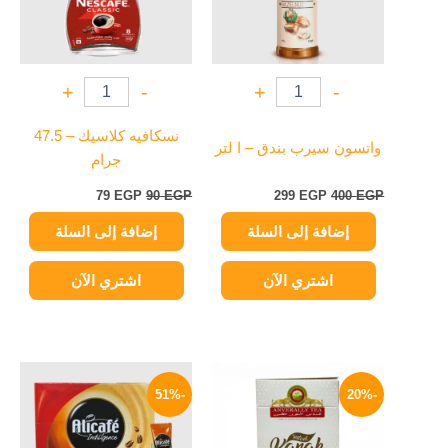
+
-
+
-
نسكافيه كلاسيك – 47.5
واتسون سيرب بندق – ا لتر
جرام
79
EGP
90
EGP
299
EGP
400
EGP
إضافة إلى السلة
إضافة إلى السلة
اشتري الآن
اشتري الآن
نطاق
نطاق
هناك
هناك
السعر:
السعر:
-51%
-20%
العديد
العديد
من
من
من
من
خلال
خلال
الأشكال
الأشكال