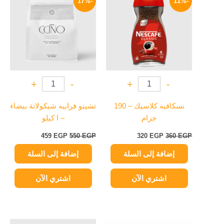
-17%
-11%
هو:
هو:
هو:
هو:
459 EGP.
550 EGP.
320 EGP.
360 EGP.
+
-
+
-
نسكافيه كلاسيك – 190
تشينو فرابيه شيكولاتة بيضاء
جرام
– ا كيلو
459
EGP
550
EGP
320
EGP
360
EGP
إضافة إلى السلة
إضافة إلى السلة
اشتري الآن
اشتري الآن
نطاق
السعر
السعر