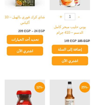
لهذا
المنتج.
يمكن
+
-
شاي كرك فوري بالهيل – 10
اختيار
أكياس
الخيارات
بوني حليب مبخر كامل
على
209
EGP
–
24
EGP
الدسم – 410 جرام
صفحة
تحديد أحد الخيارات
المنتج
149
EGP
185
EGP
إضافة إلى السلة
اشتري الآن
اشتري الآن
السعر
السعر
السعر
السعر
الأصلي
الحالي
الأصلي
الحالي
-12%
-25%
هو:
هو:
هو:
هو:
79 EGP.
90 EGP.
299 EGP.
400 EGP.