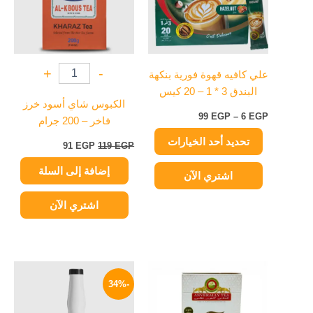
المختلفة
لهذا
المنتج.
يمكن
+
-
علي كافيه قهوة فورية بنكهة
اختيار
البندق 3 * 1 – 20 كيس
الخيارات
الكبوس شاي أسود خرز
على
99
EGP
–
6
EGP
فاخر – 200 جرام
صفحة
تحديد أحد الخيارات
المنتج
91
EGP
119
EGP
إضافة إلى السلة
اشتري الآن
اشتري الآن
نطاق
السعر
السعر
هناك
السعر:
الأصلي
الحالي
-34%
العديد
من
هو:
هو:
من
600 EGP.
399 EGP.