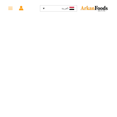
خطي
السعر
السعر
-53%
العربية
لى
الأصلي
الحالي
لمحتوى
هو:
هو:
59 EGP.
125 EGP.