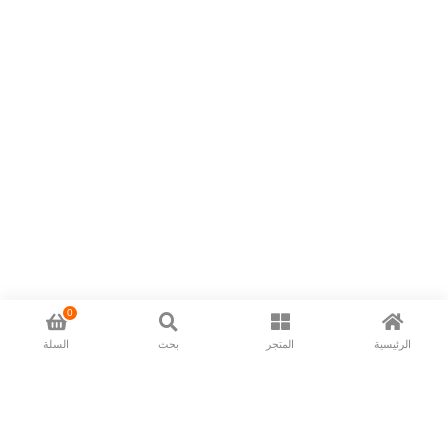
0
الرئيسية
المتجر
بحث
السلة
Now available in all ios & android devices