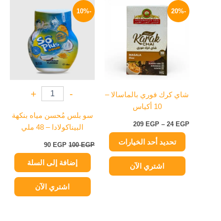
هناك
السعر:
الأصلي
الحالي
-10%
-20%
العديد
من
هو:
هو:
من
100 EGP.
90 EGP.
خلال
الأشكال
المختلفة
لهذا
المنتج.
يمكن
+
-
شاي كرك فوري بالماسالا –
اختيار
10 أكياس
الخيارات
سو بلس مُحسن مياه بنكهة
على
209
EGP
–
24
EGP
البيناكولادا – 48 ملي
صفحة
تحديد أحد الخيارات
المنتج
90
EGP
100
EGP
إضافة إلى السلة
اشتري الآن
اشتري الآن