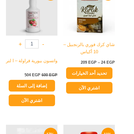
من
600 EGP.
504 EGP.
خلال
الأشكال
المختلفة
لهذا
المنتج.
يمكن
+
-
شاي كرك فوري بالزنجبيل –
اختيار
10 أكياس
الخيارات
على
واتسون بيورية فراولة – ا لتر
209
EGP
–
24
EGP
صفحة
تحديد أحد الخيارات
المنتج
504
EGP
600
EGP
إضافة إلى السلة
اشتري الآن
اشتري الآن
السعر
السعر
السعر
السعر
الأصلي
الحالي
الأصلي
الحالي