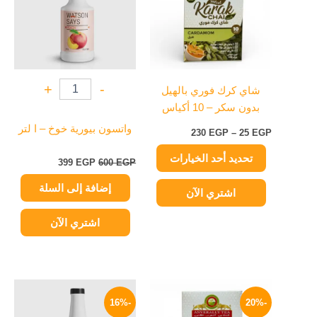
خلال
الأشكال
المختلفة
لهذا
المنتج.
يمكن
+
-
شاي كرك فوري بالهيل
اختيار
بدون سكر – 10 أكياس
الخيارات
على
واتسون بيورية خوخ – ا لتر
230
EGP
–
25
EGP
صفحة
تحديد أحد الخيارات
المنتج
399
EGP
600
EGP
إضافة إلى السلة
اشتري الآن
اشتري الآن
نطاق
السعر
السعر
هناك
السعر:
الأصلي
الحالي
-16%
-20%
العديد
من
هو:
هو: