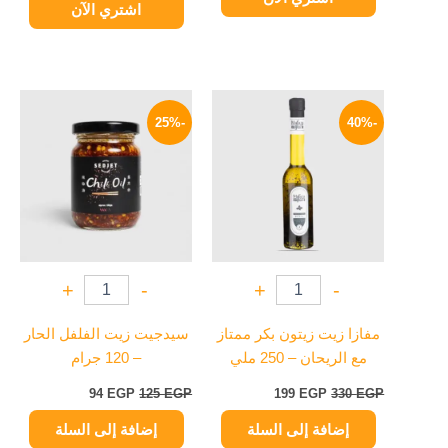
اشتري الآن
السعر
السعر
السعر
السعر
الأصلي
الحالي
الأصلي
الحالي
-25%
-40%
هو:
هو:
هو:
هو:
94 EGP.
125 EGP.
199 EGP.
330 EGP.
+
-
+
-
مفازا زيت زيتون بكر ممتاز
سيدجيت زيت الفلفل الحار
مع الريحان – 250 ملي
– 120 جرام
94
EGP
125
EGP
199
EGP
330
EGP
إضافة إلى السلة
إضافة إلى السلة