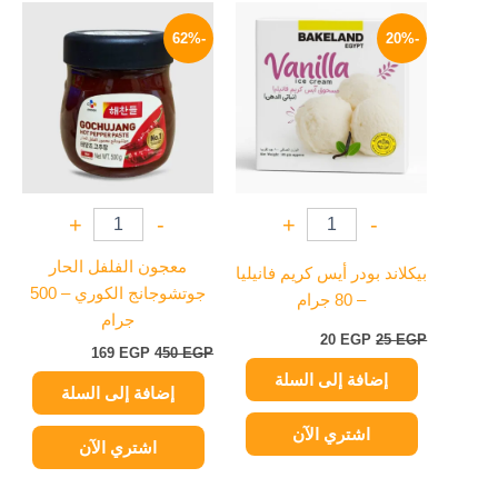
السعر
السعر
السعر
السعر
الأصلي
الحالي
الأصلي
الحالي
-62%
-20%
هو:
هو:
هو:
هو:
169 EGP.
450 EGP.
20 EGP.
25 EGP.
+
-
+
-
معجون الفلفل الحار
بيكلاند بودر أيس كريم فانيليا
جوتشوجانج الكوري – 500
– 80 جرام
جرام
20
EGP
25
EGP
169
EGP
450
EGP
إضافة إلى السلة
إضافة إلى السلة
اشتري الآن
اشتري الآن