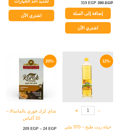
تحديد أحد الخيارات
المنتج
319
EGP
390
EGP
إضافة إلى السلة
اشتري الآن
اشتري الآن
السعر
السعر
نطاق
هناك
الأصلي
الحالي
السعر:
-20%
-12%
العديد
هو:
هو:
من
90 EGP.
79 EGP.
من
خلال
الأشكال
المختلفة
لهذا
المنتج.
يمكن
+
-
شاي كرك فوري بالماسالا –
اختيار
10 أكياس
الخيارات
على
حياة زيت طبخ – 970 ملي
209
EGP
–
24
EGP