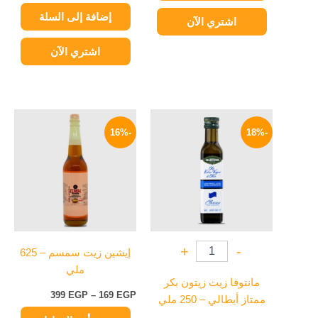
إضافة إلى السلة
اشتري الآن
اشتري الآن
السعر
السعر
نطاق
هناك
الأصلي
الحالي
السعر:
-16%
-18%
العديد
هو:
هو:
من
390 EGP.
319 EGP.
من
خلال
الأشكال
المختلفة
لهذا
المنتج.
يمكن
+
-
إيشين زيت سمسم – 625
اختيار
ملي
الخيارات
مانتوفا زيت زيتون بكر
على
399
EGP
–
169
EGP
ممتاز أيطالي – 250 ملي
صفحة