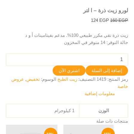
لورو زيت ذرة – ا لتر
124
EGP
160
EGP
زيت ذرة نقي مكرر طبيعي 100%. مدعم بفيتامينات أ و د
حالة التوفر:
14 متوفر في المخزون
إضافة إلى السلة
اشتري الآن
رمز المنتج:
1419
التصنيف:
زيت الطبخ
الوسوم:
تخفيض
,
عروض
خاصة
معلومات إضافية
الوزن
1 كيلوجرام
منتجات ذات صلة
السعر
السعر
السعر
السعر
الأصلي
الحالي
الأصلي
الحالي