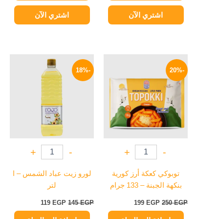
اشتري الآن
اشتري الآن
السعر
السعر
السعر
السعر
الأصلي
الحالي
الأصلي
الحالي
-18%
-20%
هو:
هو:
هو:
هو:
119 EGP.
145 EGP.
199 EGP.
250 EGP.
+
-
+
-
توبوكي كعكة أرز كورية
لورو زيت عباد الشمس – ا
بنكهة الجبنة – 133 جرام
لتر
119
EGP
145
EGP
199
EGP
250
EGP