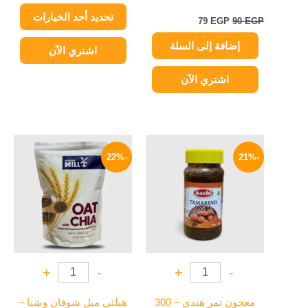
صفحة
تحديد أحد الخيارات
المنتج
79
EGP
90
EGP
إضافة إلى السلة
اشتري الآن
اشتري الآن
السعر
السعر
السعر
السعر
الأصلي
الحالي
الأصلي
الحالي
-22%
-21%
هو:
هو:
هو:
هو:
78 EGP.
100 EGP.
159 EGP.
200 EGP.
+
-
+
-
معجون تمر هندي – 300
هيلثي ميل شوفان وشيا –