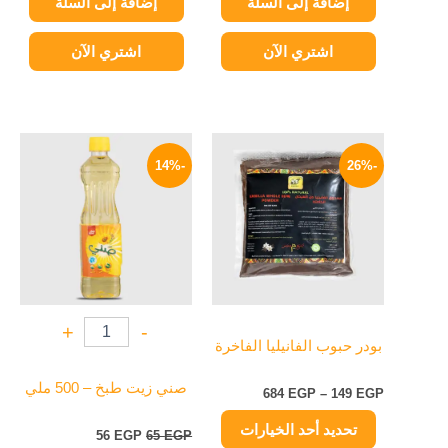
إضافة إلى السلة
إضافة إلى السلة
اشتري الآن
اشتري الآن
نطاق
السعر
السعر
هناك
السعر:
الأصلي
الحالي
-14%
-26%
العديد
من
هو:
هو:
من
65 EGP.
56 EGP.
خلال
الأشكال
المختلفة
لهذا
المنتج.
يمكن
+
-
اختيار
بودر حبوب الفانيليا الفاخرة
الخيارات
على
صني زيت طبخ – 500 ملي
684
EGP
–
149
EGP
صفحة
تحديد أحد الخيارات
المنتج
56
EGP
65
EGP