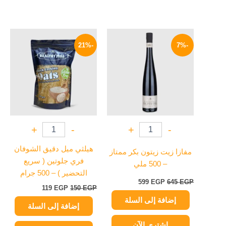
السعر
السعر
السعر
السعر
الأصلي
الحالي
الأصلي
الحالي
-21%
-7%
هو:
هو:
هو:
هو:
119 EGP.
150 EGP.
599 EGP.
645 EGP.
+
-
+
-
هيلثي ميل دقيق الشوفان
مفازا زيت زيتون بكر ممتاز
فري جلوتين ( سريع
– 500 ملي
التحضير ) – 500 جرام
599
EGP
645
EGP
119
EGP
150
EGP
إضافة إلى السلة
إضافة إلى السلة
اشتري الآن