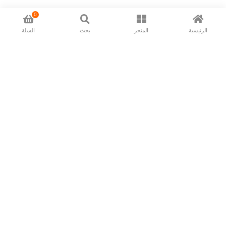
0
الرئيسية
المتجر
بحث
السلة
Now available in all ios & android devices
About Us
Shipping Policy
Deliver/Return
Contact Us
Privacy Policy
Terms and Conditions
Follow Us