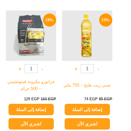
السعر
السعر
السعر
السعر
الأصلي
الحالي
الأصلي
الحالي
-19%
-13%
هو:
هو:
هو:
هو:
129 EGP.
160 EGP.
74 EGP.
85 EGP.
+
-
+
-
جرانورو مكرونة فيتوتشيني
صني زيت طبخ – 750 ملي
– 500 جرام
129
EGP
160
EGP
74
EGP
85
EGP
إضافة إلى السلة
إضافة إلى السلة
اشتري الآن
اشتري الآن