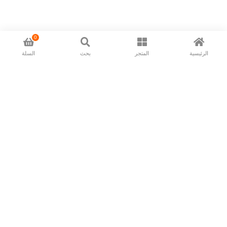
0
الرئيسية
المتجر
بحث
السلة
Now available in all ios & android devices
About Us
Shipping Policy
Deliver/Return
Contact Us
Privacy Policy