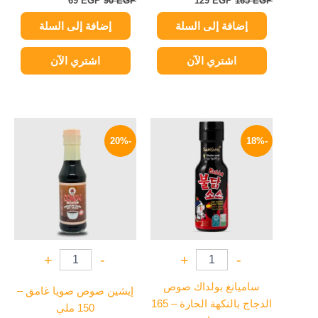
69
EGP
90
EGP
129
EGP
165
EGP
إضافة إلى السلة
إضافة إلى السلة
اشتري الآن
اشتري الآن
السعر
السعر
السعر
السعر
الأصلي
الحالي
الأصلي
الحالي
-20%
-18%
هو:
هو:
هو:
هو:
67 EGP.
84 EGP.
279 EGP.
340 EGP.
+
-
+
-
ساميانغ بولداك صوص
إيشين صوص صويا غامق –
الدجاج بالنكهة الحارة – 165
150 ملي