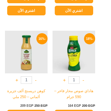
اشتري الآن
اشتري الآن
السعر
السعر
السعر
السعر
الأصلي
الحالي
الأصلي
الحالي
-16%
-18%
هو:
هو:
هو:
هو:
209 EGP.
250 EGP.
164 EGP.
200 EGP.
+
-
+
-
هاداي صوص محار فاخر –
كوهن دريسنج ألف جزيرة
590 جرام
ألماني – 250 ملي
209
EGP
250
EGP
164
EGP
200
EGP