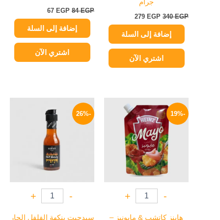
جرام
67
EGP
84
EGP
279
EGP
340
EGP
إضافة إلى السلة
إضافة إلى السلة
اشتري الآن
اشتري الآن
السعر
السعر
السعر
السعر
الأصلي
الحالي
الأصلي
الحالي
-26%
-19%
هو:
هو:
هو:
هو:
134 EGP.
180 EGP.
58 EGP.
72 EGP.
+
-
+
-
هاينز كاتشب & مايونيز –
سيدجيت بنكهة الفلفل الحار