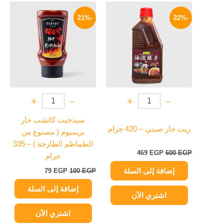
السعر
السعر
السعر
السعر
الأصلي
الحالي
الأصلي
الحالي
-21%
-22%
هو:
هو:
هو:
هو:
79 EGP.
100 EGP.
469 EGP.
600 EGP.
+
-
+
-
سيدجيت كاتشب حار
زيت حار صيني – 420 جرام
بريميوم ( مصنوع من
الطماطم الطازجة ) – 335
469
EGP
600
EGP
جرام
إضافة إلى السلة
79
EGP
100
EGP
إضافة إلى السلة
اشتري الآن
اشتري الآن