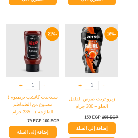
السعر
السعر
السعر
السعر
الأصلي
الحالي
الأصلي
الحالي
-21%
-18%
هو:
هو:
هو:
هو:
79 EGP.
100 EGP.
159 EGP.
195 EGP.
+
-
+
-
سيدجيت كاتشب بريميوم (
زيرو تريت صوص الفلفل
مصنوع من الطماطم
الحلو – 300 جرام
الطازجة ) – 335 جرام
159
EGP
195
EGP
79
EGP
100
EGP
إضافة إلى السلة
إضافة إلى السلة