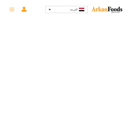
خطي
السعر
السعر
-56%
العربية
لى
الأصلي
الحالي
لمحتوى
هو:
هو:
99 EGP.
225 EGP.