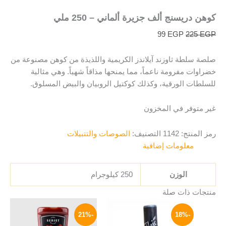
كوهن دريسنج ألف جزيرة ألماني – 250 ملي
99
EGP
225
EGP
صلصة سلطة ثاوزند آيلاندز الكريمية واللذيذة من كوهن مصنوعة من
خضراوات مفرومة ناعماً، مما يمنحها مذاقاً شهياً. وهي مثالية
للسلطات الورقية، وكذلك كوكتيل الروبيان والبيض المسلوق.
غير متوفر في المخزون
رمز المنتج:
1142
التصنيف:
الصوصات والتتبيلات
معلومات إضافية
الوزن
250 كيلوجرام
منتجات ذات صلة
السعر
السعر
السعر
السعر
الأصلي
الحالي
الأصلي
الحالي
-21%
-18%
هو:
هو:
هو:
هو: