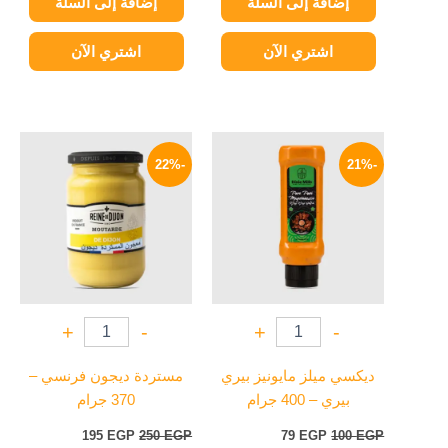
إضافة إلى السلة
إضافة إلى السلة
اشتري الآن
اشتري الآن
السعر
السعر
السعر
السعر
الأصلي
الحالي
الأصلي
الحالي
-22%
-21%
هو:
هو:
هو:
هو:
195 EGP.
250 EGP.
79 EGP.
100 EGP.
+
-
+
-
ديكسي ميلز مايونيز بيري
مستردة ديجون فرنسي –
بيري – 400 جرام
370 جرام
195
EGP
250
EGP
79
EGP
100
EGP