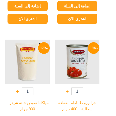
إضافة إلى السلة
إضافة إلى السلة
اشتري الآن
اشتري الآن
السعر
السعر
السعر
السعر
الأصلي
الحالي
الأصلي
الحالي
-17%
-18%
هو:
هو:
هو:
هو:
249 EGP.
300 EGP.
82 EGP.
100 EGP.
+
-
+
-
جرانورو طماطم مقطعة
ميلكانا صوص جبنة شيدر –
أيطالية – 400 جرام
900 جرام