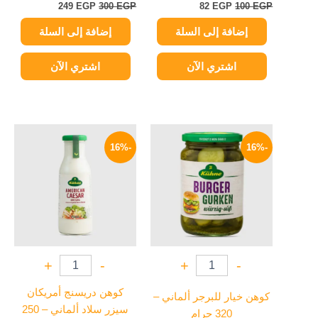
249
EGP
300
EGP
82
EGP
100
EGP
إضافة إلى السلة
إضافة إلى السلة
اشتري الآن
اشتري الآن
السعر
السعر
السعر
السعر
الأصلي
الحالي
الأصلي
الحالي
-16%
-16%
هو:
هو:
هو:
هو:
209 EGP.
250 EGP.
209 EGP.
250 EGP.
+
-
+
-
كوهن دريسنج أمريكان
كوهن خيار للبرجر ألماني –
سيزر سلاد ألماني – 250
320 جرام