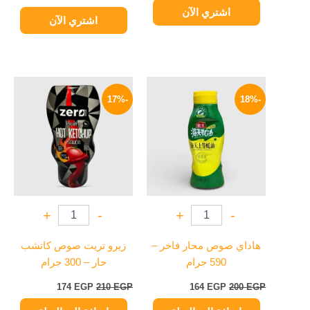
اشتري الآن
اشتري الآن
السعر
السعر
السعر
السعر
الأصلي
الحالي
الأصلي
الحالي
-17%
-18%
هو:
هو:
هو:
هو:
174 EGP.
210 EGP.
164 EGP.
200 EGP.
+
-
+
-
هاداي صوص محار فاخر –
زيرو تريت صوص كاتشب
590 جرام
حار – 300 جرام
174
EGP
210
EGP
164
EGP
200
EGP