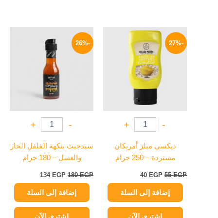
السعر
السعر
السعر
السعر
الأصلي
الحالي
الأصلي
الحالي
-26%
-27%
هو:
هو:
هو:
هو:
134 EGP.
180 EGP.
40 EGP.
55 EGP.
+
-
+
-
ديكسي ميلز أمريكان
سيدجيت بنكهة الفلفل الحار
مستردة – 250 جرام
والعسل – 180 جرام
134
EGP
180
EGP
40
EGP
55
EGP
إضافة إلى السلة
إضافة إلى السلة
اشتري الآن
اشتري الآن