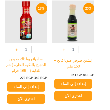
السعر
السعر
السعر
السعر
الأصلي
الحالي
الأصلي
الحالي
-18%
-23%
هو:
هو:
هو:
هو:
279 EGP.
340 EGP.
65 EGP.
84 EGP.
+
-
+
-
ساميانغ بولداك صوص
إيشين صوص صويا فاتح –
الدجاج بالنكهة الحارة ( حار
150 ملي
للغاية ) – 165 جرام
65
EGP
84
EGP
279
EGP
340
EGP
إضافة إلى السلة
إضافة إلى السلة
اشتري الآن
اشتري الآن