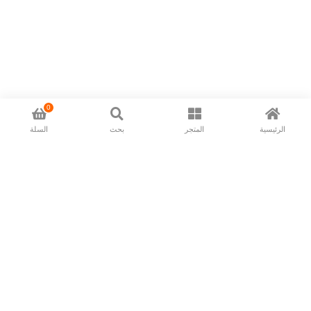
0
الرئيسية
المتجر
بحث
السلة
Now available in all ios & android devices
About Us
Shipping Policy