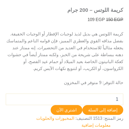
كريمة اللوتس – 200 جرام
109
EGP
150
EGP
كريمة اللوتس هي بديل لذيذ لوجبات الإفطار أو الوجبات الخفيفة.
بفضل مذاقه القوي والعطري المميز، فإن قوامه الناعم والمتماسك
يجعله مثالياً للاستخدام في العديد من التحضيرات. إنه ممتاز عند
دهنه ببساطة على شريحة من الخبز، ولكنه ممتاز أيضاً في حشوات
كعكة البانيتون الخاصة بعيد الميلاد أو حمام عيد الفصح، أو
الكرواسون، أو الكريب، أو لتنويع نكهات الآيس كريم.
حالة التوفر:
9 متوفر في المخزون
إضافة إلى السلة
اشتري الآن
رمز المنتج:
1513
التصنيف:
المخبوزات والحلويات
معلومات إضافية