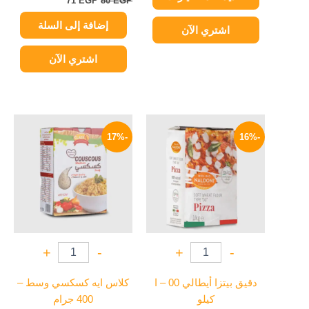
71
EGP
80
EGP
إضافة إلى السلة
اشتري الآن
اشتري الآن
السعر
السعر
السعر
السعر
الأصلي
الحالي
الأصلي
الحالي
-17%
-16%
هو:
هو:
هو:
هو:
48 EGP.
58 EGP.
159 EGP.
190 EGP.
+
-
+
-
دقيق بيتزا أيطالي 00 – ا
كلاس ايه كسكسي وسط –
كيلو
400 جرام