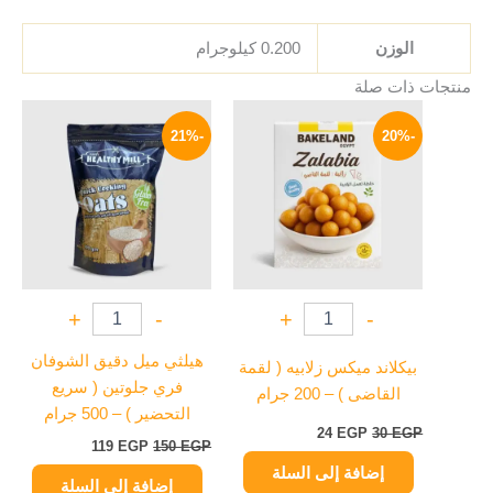
الوزن
0.200 كيلوجرام
منتجات ذات صلة
السعر
السعر
السعر
السعر
الأصلي
الحالي
الأصلي
الحالي
-21%
-20%
هو:
هو:
هو:
هو:
119 EGP.
150 EGP.
24 EGP.
30 EGP.
+
-
+
-
هيلثي ميل دقيق الشوفان
بيكلاند ميكس زلابيه ( لقمة
فري جلوتين ( سريع
القاضى ) – 200 جرام
التحضير ) – 500 جرام
24
EGP
30
EGP
119
EGP
150
EGP
إضافة إلى السلة
إضافة إلى السلة