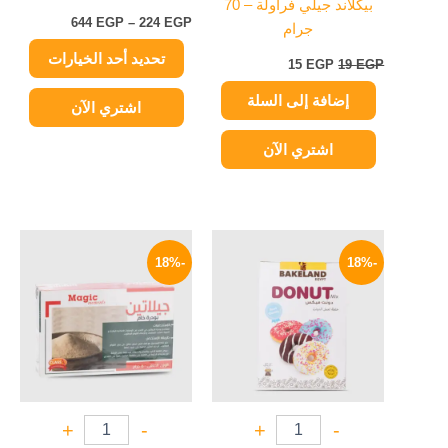
بيكلاند جيلي فراولة – 70
على
644
EGP
–
224
EGP
جرام
صفحة
تحديد أحد الخيارات
المنتج
15
EGP
19
EGP
إضافة إلى السلة
اشتري الآن
اشتري الآن
السعر
السعر
السعر
السعر
الأصلي
الحالي
الأصلي
الحالي
-18%
-18%
هو:
هو:
هو:
هو:
33 EGP.
40 EGP.
53 EGP.
65 EGP.
+
-
+
-