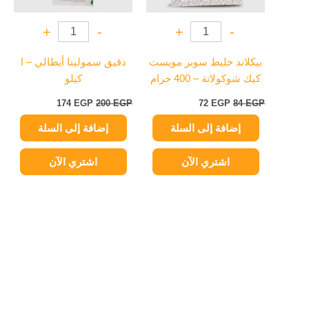
+
-
+
-
بيكلاند خليط سوبر مويست
دقيق سمولينا أيطالي – ا
كيك شوكولاتة – 400 جرام
كيلو
174
EGP
200
EGP
72
EGP
84
EGP
إضافة إلى السلة
إضافة إلى السلة
اشتري الآن
اشتري الآن