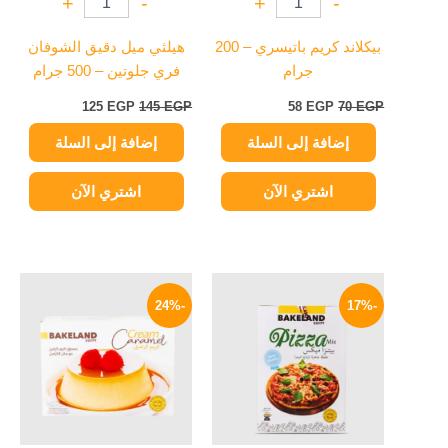
+
-
+
-
بيكلاند كريم باتيسري – 200
هيلثي ميل دقيق الشوفان
جرام
فري جلوتين – 500 جرام
125
EGP
145
EGP
58
EGP
70
EGP
إضافة إلى السلة
إضافة إلى السلة
اشتري الآن
اشتري الآن
السعر
السعر
السعر
السعر
الأصلي
الحالي
الأصلي
الحالي
-24%
-17%
هو:
هو:
هو:
هو:
19 EGP.
25 EGP.
48 EGP.
58 EGP.