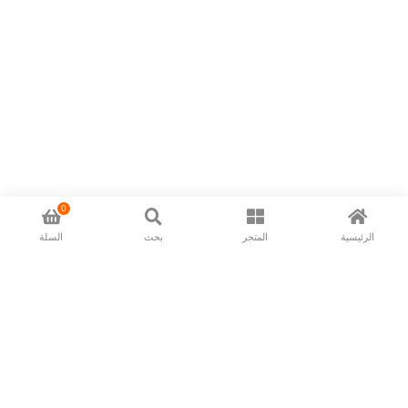
0
الرئيسية
المتجر
بحث
السلة
Now available in all ios & android devices