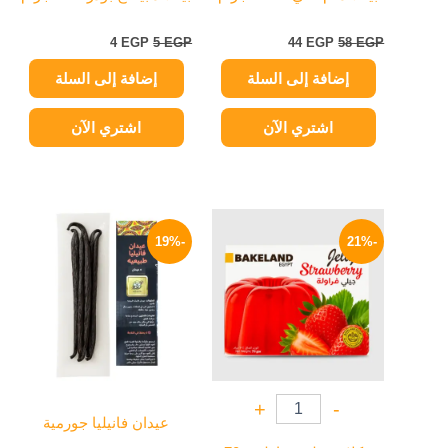
4
EGP
5
EGP
44
EGP
58
EGP
إضافة إلى السلة
إضافة إلى السلة
اشتري الآن
اشتري الآن
السعر
السعر
نطاق
هناك
الأصلي
الحالي
السعر:
-19%
-21%
العديد
هو:
هو:
من
19 EGP.
15 EGP.
من
خلال
الأشكال
المختلفة
لهذا
المنتج.
يمكن
+
-
اختيار
عيدان فانيليا جورمية
الخيارات