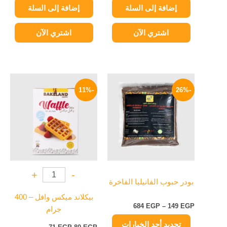
إضافة إلى السلة
إضافة إلى السلة
اشتري الآن
اشتري الآن
نطاق
السعر
السعر
هناك
السعر:
الأصلي
الحالي
-11%
-26%
العديد
من
هو:
هو:
من
80 EGP.
71 EGP.
خلال
الأشكال
المختلفة
لهذا
المنتج.
يمكن
+
-
اختيار
بودر حبوب الفانيليا الفاخرة
الخيارات
بيكلاند ميكس وافل – 400
على
684
EGP
–
149
EGP
جرام
صفحة
تحديد أحد الخيارات
المنتج