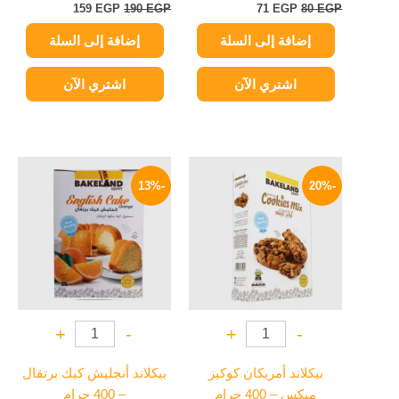
159
EGP
190
EGP
71
EGP
80
EGP
إضافة إلى السلة
إضافة إلى السلة
اشتري الآن
اشتري الآن
السعر
السعر
السعر
السعر
الأصلي
الحالي
الأصلي
الحالي
-13%
-20%
هو:
هو:
هو:
هو:
48 EGP.
55 EGP.
47 EGP.
59 EGP.
+
-
+
-
بيكلاند أمريكان كوكيز
بيكلاند أنجليش كيك برتقال
ميكس – 400 جرام
– 400 جرام