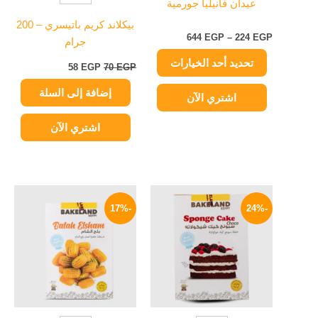
عيدان فانيليا جورمية
الخيارات
بيكلاند كريم باتيسري – 200
على
644
EGP
–
224
EGP
جرام
صفحة
تحديد أحد الخيارات
المنتج
58
EGP
70
EGP
إضافة إلى السلة
اشتري الآن
اشتري الآن
السعر
السعر
السعر
السعر
الأصلي
الحالي
الأصلي
الحالي
-17%
-24%
هو:
هو:
هو:
هو:
54 EGP.
65 EGP.
59 EGP.
78 EGP.