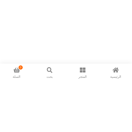
0
الرئيسية
المتجر
بحث
السلة
Now available in all ios & android devices