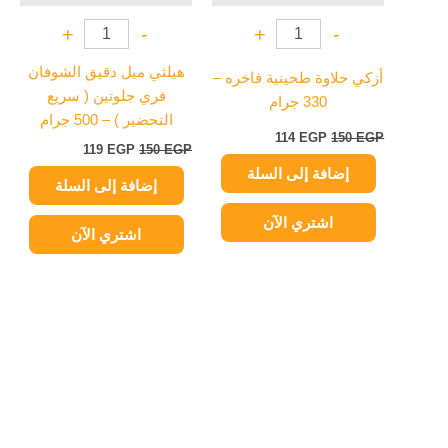
+
-
+
-
هيلثي ميل دقيق الشوفان
أزكي حلاوة طحينية فاخره –
فري جلوتين ( سريع
330 جرام
التحضير ) – 500 جرام
114
EGP
150
EGP
119
EGP
150
EGP
إضافة إلى السلة
إضافة إلى السلة
اشتري الآن
اشتري الآن