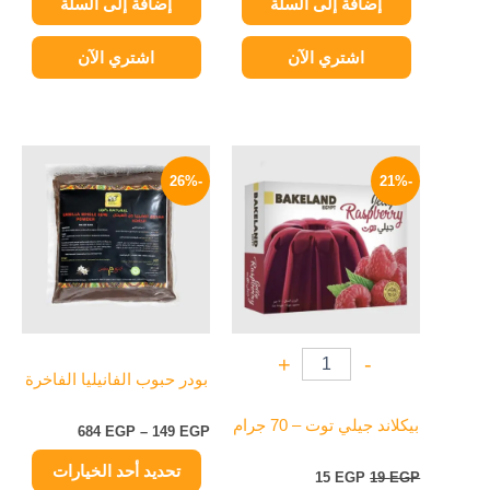
إضافة إلى السلة
إضافة إلى السلة
اشتري الآن
اشتري الآن
السعر
السعر
نطاق
هناك
الأصلي
الحالي
السعر:
-26%
-21%
العديد
هو:
هو:
من
19 EGP.
15 EGP.
من
خلال
الأشكال
المختلفة
لهذا
المنتج.
يمكن
+
-
اختيار
بودر حبوب الفانيليا الفاخرة
الخيارات
على
بيكلاند جيلي توت – 70 جرام
684
EGP
–
149
EGP
صفحة
تحديد أحد الخيارات
المنتج
15
EGP
19
EGP