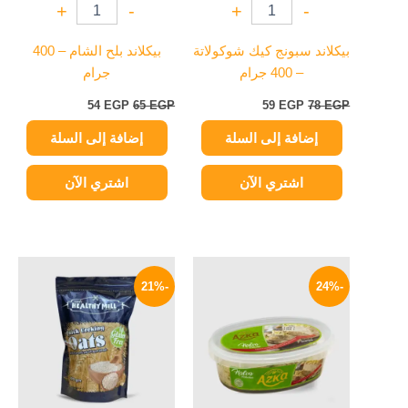
+
-
+
-
بيكلاند سبونج كيك شوكولاتة
بيكلاند بلح الشام – 400
– 400 جرام
جرام
54
EGP
65
EGP
59
EGP
78
EGP
إضافة إلى السلة
إضافة إلى السلة
اشتري الآن
اشتري الآن
السعر
السعر
السعر
السعر
الأصلي
الحالي
الأصلي
الحالي
-21%
-24%
هو:
هو:
هو:
هو:
119 EGP.
150 EGP.
114 EGP.
150 EGP.