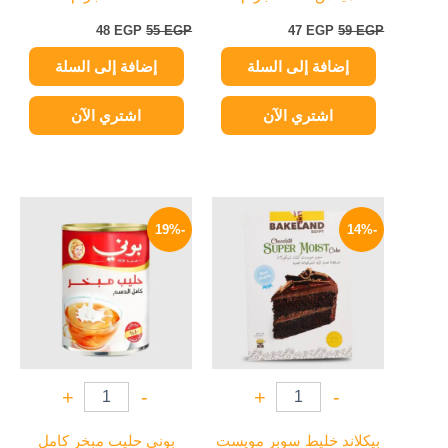
48
EGP
55
EGP
47
EGP
59
EGP
إضافة إلى السلة
إضافة إلى السلة
اشتري الآن
اشتري الآن
السعر
السعر
السعر
السعر
الأصلي
الحالي
الأصلي
الحالي
-19%
-14%
هو:
هو:
هو:
هو:
149 EGP.
185 EGP.
72 EGP.
84 EGP.
+
-
+
-
بيكلاند خليط سوبر مويست
بوني حليب مبخر كامل