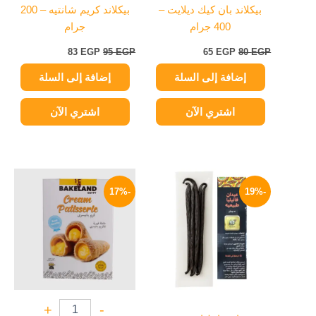
بيكلاند بان كيك ديلايت –
بيكلاند كريم شانتيه – 200
400 جرام
جرام
83
EGP
95
EGP
65
EGP
80
EGP
إضافة إلى السلة
إضافة إلى السلة
اشتري الآن
اشتري الآن
نطاق
السعر
السعر
هناك
السعر:
الأصلي
الحالي
-17%
-19%
العديد
من
هو:
هو:
من
70 EGP.
58 EGP.
خلال
الأشكال
المختلفة
لهذا
المنتج.
يمكن
+
-
اختيار