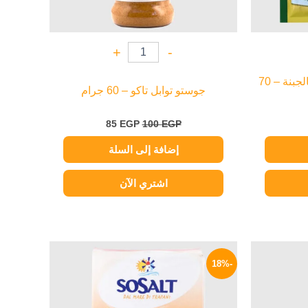
+
-
كنور خلطة بشاميل كريمي بالجبنة – 70
جوستو توابل تاكو – 60 جرام
85
EGP
100
EGP
إضافة إلى السلة
اشتري الآن
السعر
السعر
السعر
الحالي
الأصلي
الحالي
-18%
هو:
هو:
هو:
139 EGP.
170 EGP.
85 EGP.