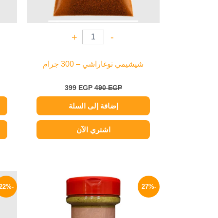
+
-
شيشيمي توغاراشي – 300 جرام
399
EGP
490
EGP
إضافة إلى السلة
اشتري الآن
السعر
السعر
الأصلي
الحالي
-22%
-27%
هو:
هو:
95 EGP.
130 EGP.