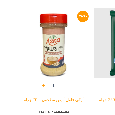
لسعر
السعر
السعر
لحالي
الأصلي
الحالي
-24%
و:
هو:
هو:
114 EGP.
150 EGP.
43 EG
+
-
أزكي فلفل أبيض مطحون – 70 جرام
114
EGP
150
EGP