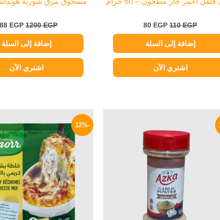
فلفل أحمر حار مطحون – 60 جرام
مسحوق مرق شوربة هونداشي
88
EGP
1200
EGP
80
EGP
110
EGP
إضافة إلى السلة
إضافة إلى السلة
اشتري الآن
اشتري الآن
السعر
السعر
السعر
ا
الأصلي
الحالي
الأصلي
ا
-12%
هو:
هو:
هو:
ه
P.
17 EGP.
99 EGP.
120 EGP.