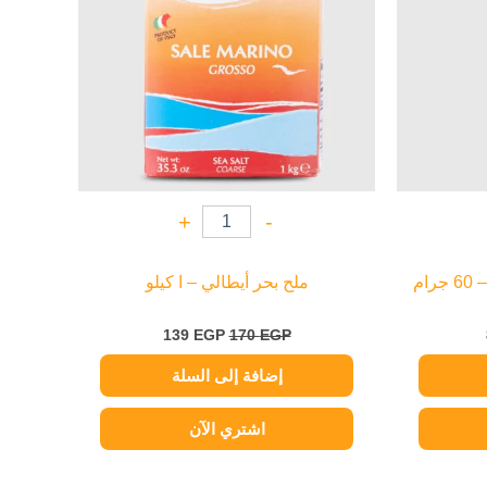
+
-
ام
ملح بحر أيطالي – ا كيلو
139
EGP
170
EGP
إضافة إلى السلة
اشتري الآن