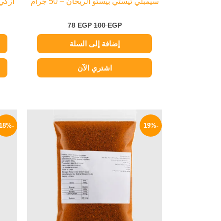
سيمبلي تيستي بيستو الريحان – 50 جرام
أزكي 
78
EGP
100
EGP
إضافة إلى السلة
اشتري الآن
السعر
السعر
الأصلي
الحالي
-18%
-19%
هو:
هو:
399 EGP.
490 EGP.