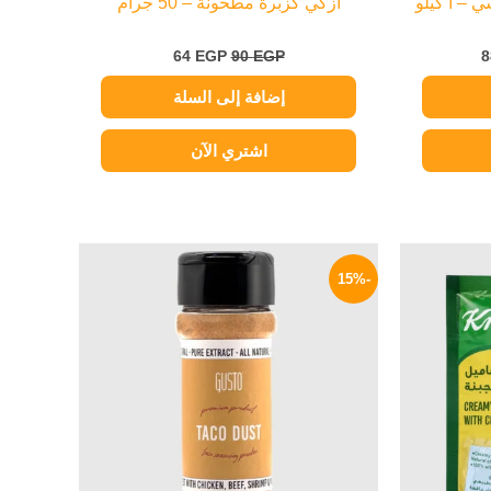
 – ا كيلو
أزكي كزبرة مطحونة – 50 جرام
64
EGP
90
EGP
8
إضافة إلى السلة
اشتري الآن
لسعر
السعر
السعر
لحالي
الأصلي
الحالي
-15%
و:
هو:
هو:
85 EGP.
100 EGP.
15 EG