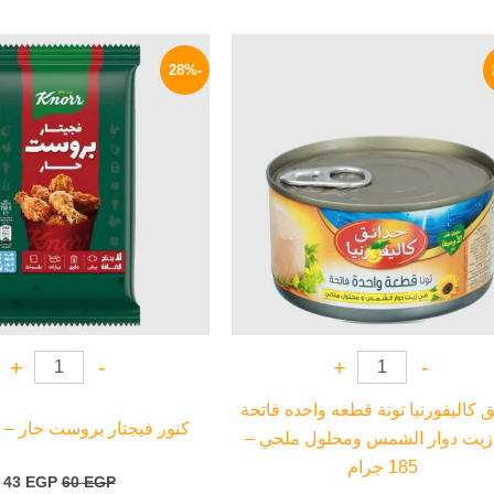
السعر
السعر
السعر
ا
الأصلي
الحالي
الأصلي
ا
-28%
هو:
هو:
هو:
ه
P.
60 EGP.
94 EGP.
125 EGP.
+
-
+
-
ق كاليفورنيا تونة قطعه واحده فاتحة
كنور فيجتار بروست حار – 250 جرام
زيت دوار الشمس ومحلول ملحي –
185 جرام
43
EGP
60
EGP