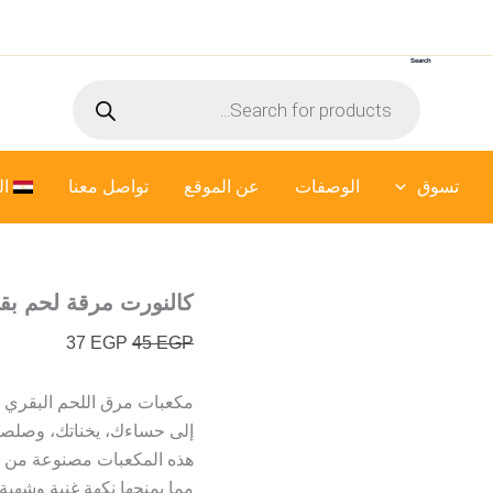
كمية
السعر
السعر
كالنورت
الأصلي
الحالي
مرقة
Search
هو:
هو:
لحم
Products
بقر
45 EGP.
37 EGP.
search
مكعبات
-
80
تسوق
الوصفات
عن الموقع
جرام
تواصل معنا
ال
كالنورت مرقة لحم بقر مكع
37
EGP
45
EGP
مكعبات مرق اللحم البقري 
إلى حساءك، يخناتك، وصلصا
هذه المكعبات مصنوعة من مز
مما يمنحها نكهة غنية وشهية.