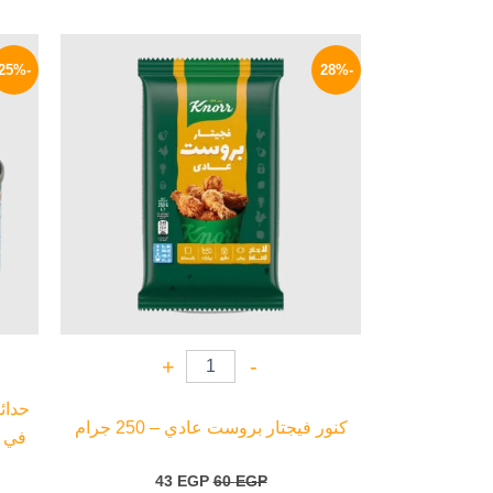
السعر
السعر
الأصلي
الحالي
-25%
-28%
هو:
هو:
43 EGP.
60 EGP.
+
-
حدائ
كنور فيجتار بروست عادي – 250 جرام
في 
43
EGP
60
EGP