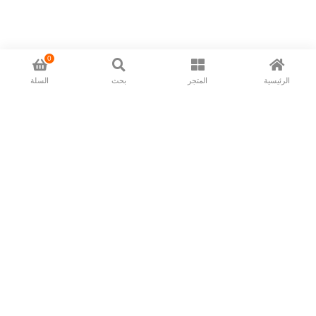
0
الرئيسية
المتجر
بحث
السلة
Now available in all ios & android devices
About Us
Shipping Policy
Deliver/Return
Contact Us
Privacy Policy