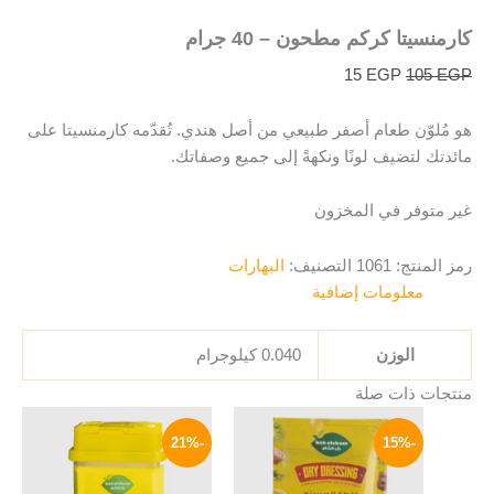
كارمنسيتا كركم مطحون – 40 جرام
15
EGP
105
EGP
هو مُلوّن طعام أصفر طبيعي من أصل هندي. تُقدّمه كارمنسيتا على
مائدتك لتضيف لونًا ونكهةً إلى جميع وصفاتك.
غير متوفر في المخزون
رمز المنتج:
1061
التصنيف:
البهارات
معلومات إضافية
الوزن
0.040 كيلوجرام
منتجات ذات صلة
السعر
السعر
السعر
السعر
الأصلي
الحالي
الأصلي
الحالي
-21%
-15%
هو:
هو:
هو:
هو:
79 EGP.
100 EGP.
17 EGP.
20 EGP.