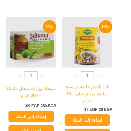
السعر
السعر
السعر
السعر
الأصلي
الحالي
الأصلي
الحالي
-32%
-15%
هو:
هو:
هو:
هو:
169 EGP.
250 EGP.
17 EGP.
20 EGP.
+
-
+
-
باب الشام خلطة دريسنج
سوهانا بهارات مخلل ماسالا
سلطة ميديترينيان – 15
– 200 جرام
جرام
169
EGP
250
EGP
17
EGP
20
EGP
إضافة إلى السلة
إضافة إلى السلة
اشتري الآن