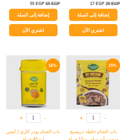
55
EGP
65
EGP
17
EGP
20
EGP
إضافة إلى السلة
إضافة إلى السلة
اشتري الآن
اشتري الآن
السعر
السعر
السعر
السعر
الأصلي
الحالي
الأصلي
الحالي
-16%
-15%
هو:
هو:
هو:
هو:
59 EGP.
70 EGP.
17 EGP.
20 EGP.
+
-
+
-
باب الشام خلطة دريسنج
باب الشام بودر كاري ( كيس
سويت أند ساور – 15 جرام
) – 45 جرام