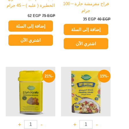
فراخ مقرمشة حارة – 100
الخطيرة ( علبه ) – 45 جرام
جرام
62
EGP
75
EGP
35
EGP
40
EGP
إضافة إلى السلة
إضافة إلى السلة
اشتري الآن
اشتري الآن
السعر
السعر
السعر
السعر
الأصلي
الحالي
الأصلي
الحالي
-21%
-15%
هو:
هو:
هو:
هو:
55 EGP.
70 EGP.
17 EGP.
20 EGP.
+
-
+
-