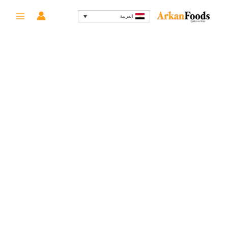
خطي
السعر
السعر
-81%
العربية
لى
الأصلي
الحالي
لمحتوى
هو:
هو:
9 EGP.
48 EGP.