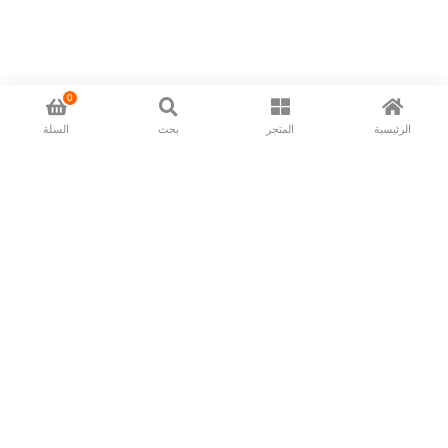
0
الرئيسية
المتجر
بحث
السلة
Now available in all ios & android devices
About Us
Shipping Policy
Deliver/Return
Contact Us