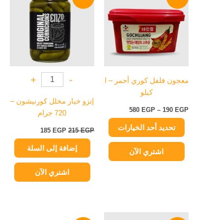
من
هو:
هو:
من
215 EGP.
185 EGP.
خلال
الأشكال
المختلفة
لهذا
المنتج.
يمكن
+
-
معجون فلفل كوري أحمر – ا
اختيار
كيلو
الخيارات
إنزو خيار مخلل كورنيشون –
على
580
EGP
–
190
EGP
720 جرام
صفحة
تحديد أحد الخيارات
المنتج
185
EGP
215
EGP
إضافة إلى السلة
اشتري الآن
اشتري الآن
السعر
السعر
السعر
السعر