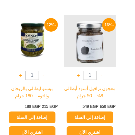
السعر
السعر
السعر
السعر
الأصلي
الحالي
الأصلي
الحالي
-12%
-16%
هو:
هو:
هو:
هو:
189 EGP.
215 EGP.
549 EGP.
650 EGP.
+
-
+
-
معجون ترافيل أسود أيطالي
بيستو ايطالي بالريحان
8% – 90 جرام
والثوم – 180 جرام
189
EGP
215
EGP
549
EGP
650
EGP
إضافة إلى السلة
إضافة إلى السلة
اشتري الآن
اشتري الآن