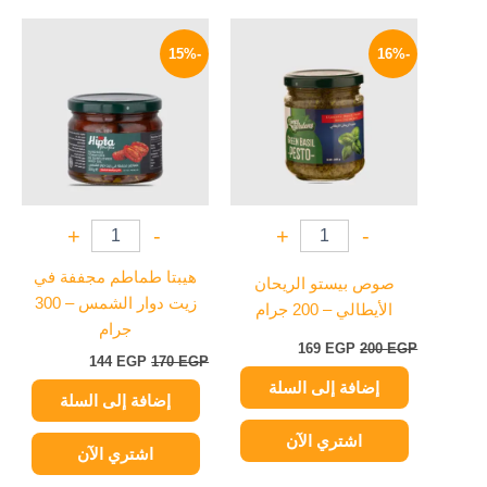
السعر
السعر
السعر
السعر
الأصلي
الحالي
الأصلي
الحالي
-15%
-16%
هو:
هو:
هو:
هو:
144 EGP.
170 EGP.
169 EGP.
200 EGP.
+
-
+
-
هيبتا طماطم مجففة في
صوص بيستو الريحان
زيت دوار الشمس – 300
الأيطالي – 200 جرام
جرام
169
EGP
200
EGP
144
EGP
170
EGP
إضافة إلى السلة
إضافة إلى السلة
اشتري الآن
اشتري الآن