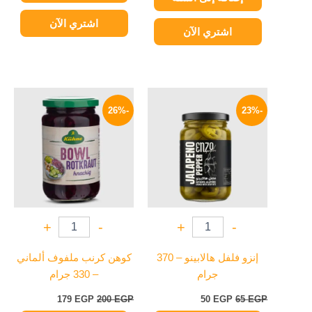
اشتري الآن
اشتري الآن
السعر
السعر
السعر
السعر
الأصلي
الحالي
الأصلي
الحالي
-26%
-23%
هو:
هو:
هو:
هو:
179 EGP.
200 EGP.
50 EGP.
65 EGP.
+
-
+
-
إنزو فلفل هالابينو – 370
كوهن كرنب ملفوف ألماني
جرام
– 330 جرام
179
EGP
200
EGP
50
EGP
65
EGP