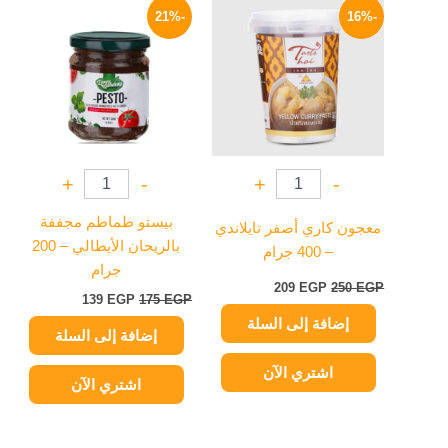
الأصلي
الحالي
الأصلي
الحالي
-21%
-16%
هو:
هو:
هو:
هو:
139 EGP.
175 EGP.
209 EGP.
250 EGP.
+
-
+
-
بيستو طماطم مجففة
معجون كاري أصفر تايلاندي
بالريحان الأيطالي – 200
– 400 جرام
جرام
209
EGP
250
EGP
139
EGP
175
EGP
إضافة إلى السلة
إضافة إلى السلة
اشتري الآن
اشتري الآن