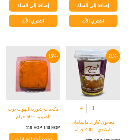
إضافة إلى السلة
إضافة إلى السلة
اشتري الآن
اشتري الآن
السعر
السعر
السعر
السعر
هناك
الأصلي
الحالي
الأصلي
الحالي
-15%
-21%
العديد
هو:
هو:
هو:
هو:
265 EGP.
209 EGP.
من
140 EGP.
119 EGP.
الأشكال
المختلفة
لهذا
المنتج.
يمكن
+
-
مكعبات شوربة الهوت بوت
اختيار
الصينية – 50 جرام
الخيارات
معجون كاري ماسامان
على
119
EGP
140
EGP
تايلاندي – 400 جرام
صفحة
تحديد أحد الخيارات
المنتج