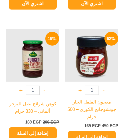
اشتري الآن
اشتري الآن
السعر
السعر
السعر
السعر
الأصلي
الحالي
الأصلي
الحالي
-16%
-62%
هو:
هو:
هو:
هو:
169 EGP.
200 EGP.
169 EGP.
450 EGP.
+
-
+
-
معجون الفلفل الحار
كوهن شرائح بصل للبرجر
جوتشوجانج الكوري – 500
ألماني – 330 جرام
جرام
169
EGP
200
EGP
169
EGP
450
EGP
إضافة إلى السلة
إضافة إلى السلة