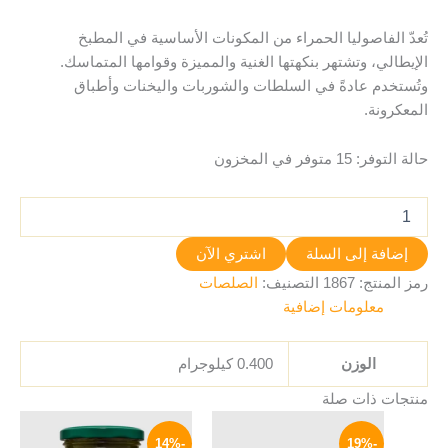
تُعدّ الفاصوليا الحمراء من المكونات الأساسية في المطبخ
الإيطالي، وتشتهر بنكهتها الغنية والمميزة وقوامها المتماسك.
وتُستخدم عادةً في السلطات والشوربات واليخنات وأطباق
المعكرونة.
حالة التوفر:
15 متوفر في المخزون
إضافة إلى السلة
اشتري الآن
رمز المنتج:
1867
التصنيف:
الصلصات
معلومات إضافية
الوزن
0.400 كيلوجرام
منتجات ذات صلة
نطاق
السعر
السعر
هناك
السعر:
الأصلي
الحالي
-14%
-19%
العديد