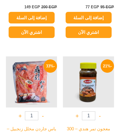
149
EGP
200
EGP
77
EGP
95
EGP
إضافة إلى السلة
إضافة إلى السلة
اشتري الآن
اشتري الآن
السعر
السعر
السعر
السعر
الأصلي
الحالي
الأصلي
الحالي
-33%
-21%
هو:
هو:
هو:
هو:
199 EGP.
299 EGP.
159 EGP.
200 EGP.
+
-
+
-
معجون تمر هندي – 300
ياس جاردن مخلل زنجبيل –