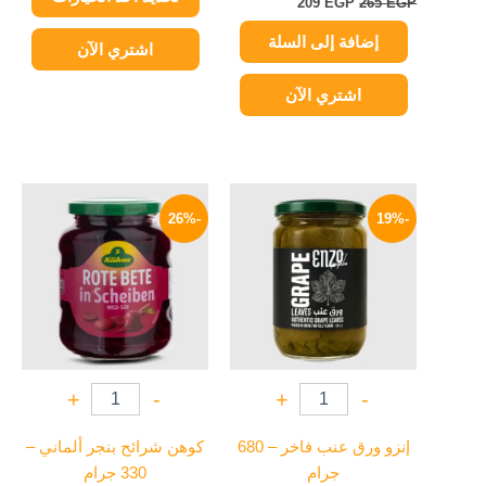
209
EGP
265
EGP
إضافة إلى السلة
اشتري الآن
اشتري الآن
السعر
السعر
السعر
السعر
الأصلي
الحالي
الأصلي
الحالي
-26%
-19%
هو:
هو:
هو:
هو:
149 EGP.
200 EGP.
77 EGP.
95 EGP.
+
-
+
-
إنزو ورق عنب فاخر – 680
كوهن شرائح بنجر ألماني –
جرام
330 جرام