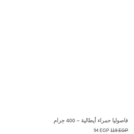
فاصوليا حمراء أيطالية – 400 جرام
94
EGP
119
EGP