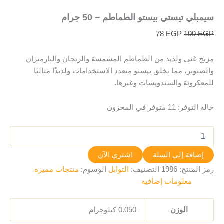
سيمبلي تيستي بيستو الطماطم – 50 جرام
78
EGP
100
EGP
مزيج غني ولذيذ من الطماطم المشمسة والريحان والبارميزان
والصنوبر، مما يخلق بيستو متعدد الاستخدامات ولذيذًا مثاليًا
للمعكرونة والسندويشات وغيرها.
حالة التوفر:
11 متوفر في المخزون
إضافة إلى السلة
اشتري الآن
رمز المنتج:
1986
التصنيف:
التوابل
الوسوم:
منتجات مميزة
معلومات إضافية
الوزن
0.050 كيلوجرام