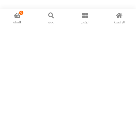
0
الرئيسية
المتجر
بحث
السلة
Now available in all ios & android devices
About Us
Shipping Policy
Deliver/Return
Contact Us
Privacy Policy
Terms and Conditions