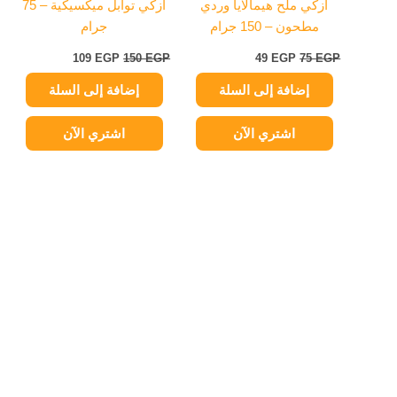
أزكي ملح هيمالايا وردي
أزكي توابل ميكسيكية – 75
مطحون – 150 جرام
جرام
109
EGP
150
EGP
49
EGP
75
EGP
إضافة إلى السلة
إضافة إلى السلة
اشتري الآن
اشتري الآن