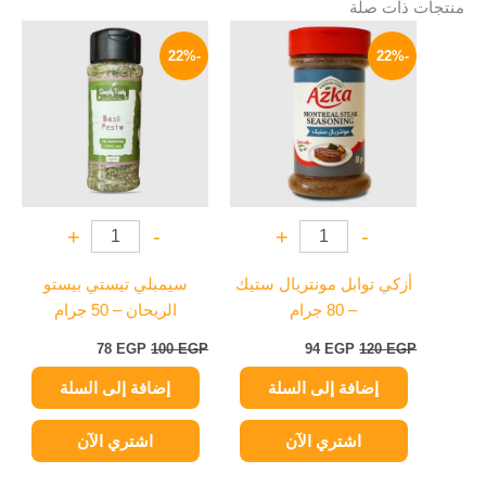
منتجات ذات صلة
السعر
السعر
السعر
السعر
الأصلي
الحالي
الأصلي
الحالي
-22%
-22%
هو:
هو:
هو:
هو:
78 EGP.
100 EGP.
94 EGP.
120 EGP.
+
-
+
-
أزكي توابل مونتريال ستيك
سيمبلي تيستي بيستو
– 80 جرام
الريحان – 50 جرام
78
EGP
100
EGP
94
EGP
120
EGP
إضافة إلى السلة
إضافة إلى السلة
اشتري الآن
اشتري الآن