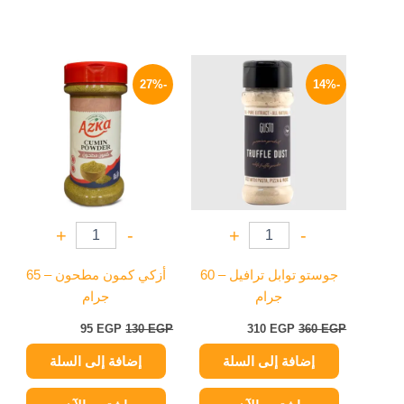
السعر
السعر
السعر
السعر
الأصلي
الحالي
الأصلي
الحالي
-27%
-14%
هو:
هو:
هو:
هو:
95 EGP.
130 EGP.
310 EGP.
360 EGP.
+
-
+
-
جوستو توابل ترافيل – 60
أزكي كمون مطحون – 65
جرام
جرام
95
EGP
130
EGP
310
EGP
360
EGP
إضافة إلى السلة
إضافة إلى السلة