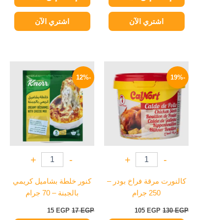
اشتري الآن
اشتري الآن
السعر
السعر
السعر
السعر
الأصلي
الحالي
الأصلي
الحالي
-12%
-19%
هو:
هو:
هو:
هو:
15 EGP.
17 EGP.
105 EGP.
130 EGP.
+
-
+
-
كالنورت مرقة فراخ بودر –
كنور خلطة بشاميل كريمي
250 جرام
بالجبنة – 70 جرام
15
EGP
17
EGP
105
EGP
130
EGP