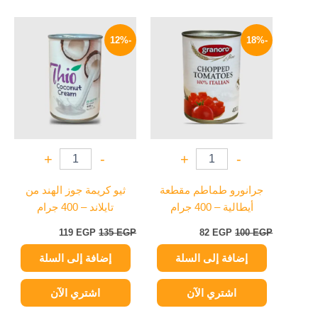
السعر
السعر
السعر
السعر
الأصلي
الحالي
الأصلي
الحالي
-12%
-18%
هو:
هو:
هو:
هو:
119 EGP.
135 EGP.
82 EGP.
100 EGP.
+
-
+
-
جرانورو طماطم مقطعة
ثيو كريمة جوز الهند من
أيطالية – 400 جرام
تايلاند – 400 جرام
119
EGP
135
EGP
82
EGP
100
EGP
إضافة إلى السلة
إضافة إلى السلة
اشتري الآن
اشتري الآن