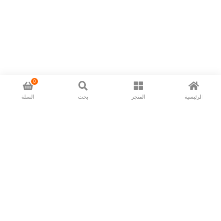
0
الرئيسية
المتجر
بحث
السلة
Now available in all ios & android devices
About Us
Shipping Policy