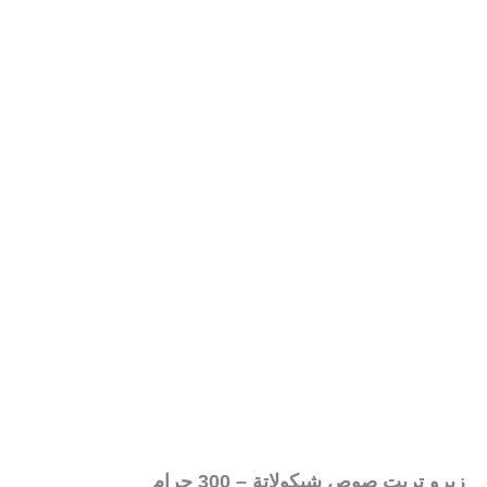
زيرو تريت صوص شيكولاتة – 300 جرام