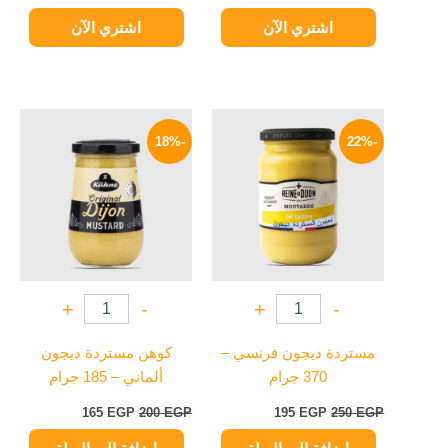
اشتري الآن
اشتري الآن
السعر
السعر
السعر
السعر
الأصلي
الحالي
الأصلي
الحالي
-18%
-22%
هو:
هو:
هو:
هو:
165 EGP.
200 EGP.
195 EGP.
250 EGP.
+
-
+
-
مستردة ديجون فرنسي –
كوهن مستردة ديجون
370 جرام
ألماني – 185 جرام
165
EGP
200
EGP
195
EGP
250
EGP