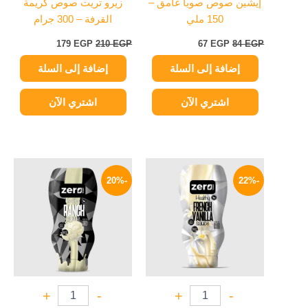
إيشين صوص صويا غامق –
زيرو تريت صوص كريمة
150 ملي
القرفة – 300 جرام
179
EGP
210
EGP
67
EGP
84
EGP
إضافة إلى السلة
إضافة إلى السلة
اشتري الآن
اشتري الآن
السعر
السعر
السعر
السعر
الأصلي
الحالي
الأصلي
الحالي
-20%
-22%
هو:
هو:
هو:
هو:
169 EGP.
210 EGP.
149 EGP.
190 EGP.
+
-
+
-