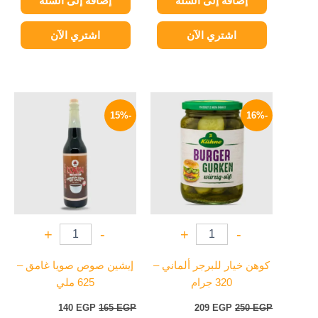
إضافة إلى السلة
إضافة إلى السلة
اشتري الآن
اشتري الآن
السعر
السعر
السعر
السعر
الأصلي
الحالي
الأصلي
الحالي
-15%
-16%
هو:
هو:
هو:
هو:
140 EGP.
165 EGP.
209 EGP.
250 EGP.
+
-
+
-
كوهن خيار للبرجر ألماني –
إيشين صوص صويا غامق –
320 جرام
625 ملي
140
EGP
165
EGP
209
EGP
250
EGP