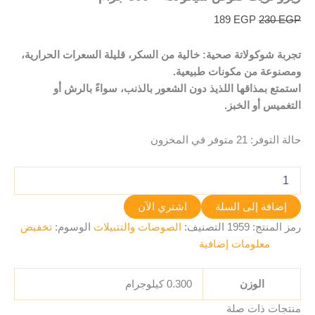
189
EGP
230
EGP
تجربة شوكولاتة صحية: خالية من السكر، قليلة السعرات الحرارية،
ومصنوعة من مكونات طبيعية.
استمتع بمذاقها اللذيذ دون الشعور بالذنب، سواءً بالرش أو
التغميس أو الخبز.
حالة التوفر:
21 متوفر في المخزون
إضافة إلى السلة
اشتري الآن
رمز المنتج:
1959
التصنيف:
الصوصات والتتبيلات
الوسوم:
تخفيض
معلومات إضافية
الوزن
0.300 كيلوجرام
منتجات ذات صلة