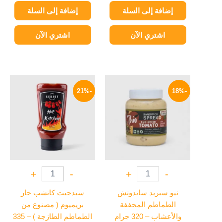
إضافة إلى السلة
إضافة إلى السلة
اشتري الآن
اشتري الآن
السعر
السعر
السعر
السعر
الأصلي
الحالي
الأصلي
الحالي
-21%
-18%
هو:
هو:
هو:
هو:
79 EGP.
100 EGP.
49 EGP.
60 EGP.
+
-
+
-
ثيو سبريد ساندوتش
سيدجيت كاتشب حار
الطماطم المجففة
بريميوم ( مصنوع من
والأعشاب – 320 جرام
الطماطم الطازجة ) – 335