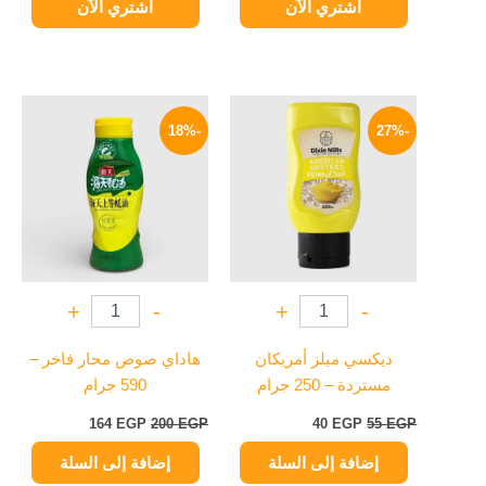
اشتري الآن
اشتري الآن
السعر
السعر
السعر
السعر
الأصلي
الحالي
الأصلي
الحالي
-18%
-27%
هو:
هو:
هو:
هو:
164 EGP.
200 EGP.
40 EGP.
55 EGP.
+
-
+
-
ديكسي ميلز أمريكان
هاداي صوص محار فاخر –
مستردة – 250 جرام
590 جرام
164
EGP
200
EGP
40
EGP
55
EGP
إضافة إلى السلة
إضافة إلى السلة