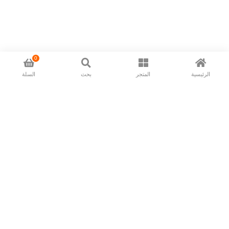
0
الرئيسية
المتجر
بحث
السلة
Now available in all ios & android devices
About Us
Shipping Policy
Deliver/Return
Contact Us