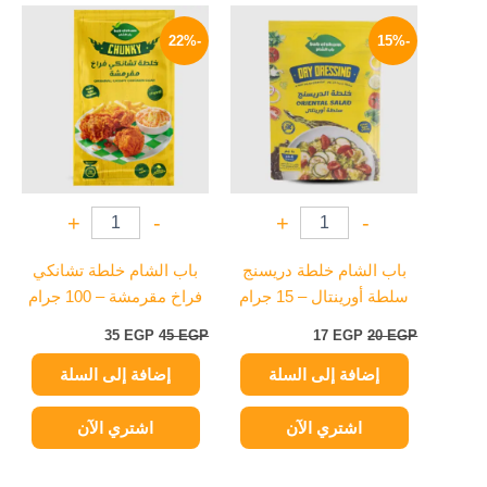
السعر
السعر
السعر
السعر
الأصلي
الحالي
الأصلي
الحالي
-22%
-15%
هو:
هو:
هو:
هو:
35 EGP.
45 EGP.
17 EGP.
20 EGP.
+
-
+
-
باب الشام خلطة دريسنج
باب الشام خلطة تشانكي
سلطة أورينتال – 15 جرام
فراخ مقرمشة – 100 جرام
35
EGP
45
EGP
17
EGP
20
EGP
إضافة إلى السلة
إضافة إلى السلة
اشتري الآن
اشتري الآن