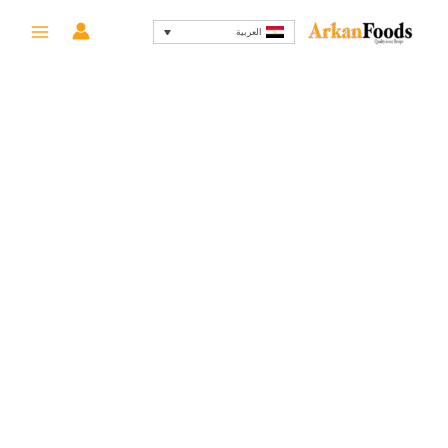
خطي
السعر
السعر
-18%
العربية
لى
الأصلي
الحالي
لمحتوى
هو:
هو:
115 EGP.
140 EGP.