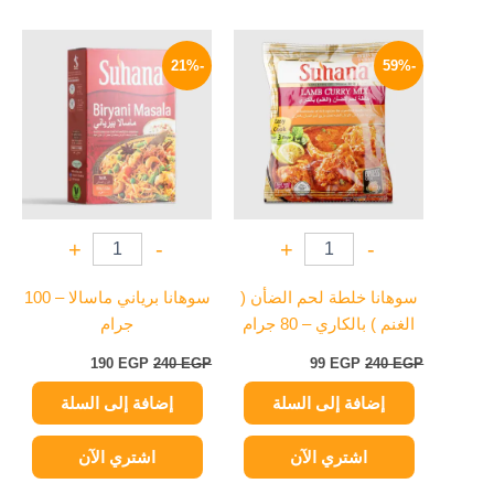
السعر
السعر
السعر
السعر
الأصلي
الحالي
الأصلي
الحالي
-21%
-59%
هو:
هو:
هو:
هو:
190 EGP.
240 EGP.
99 EGP.
240 EGP.
+
-
+
-
سوهانا خلطة لحم الضأن (
سوهانا برياني ماسالا – 100
الغنم ) بالكاري – 80 جرام
جرام
190
EGP
240
EGP
99
EGP
240
EGP
إضافة إلى السلة
إضافة إلى السلة
اشتري الآن
اشتري الآن