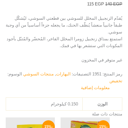
115
EGP
140
EGP
يُقدّم الزنجبيل المخلل للسوشي بين قطعتي السوشي، ليُشكّل
طبقاً جانبياً منعشاً يُنظّف الحنك، ما يجعله جزءاً أساسياً من أي وجبة
سوشي.
استمتع بمذاق زنجبيل زومرا المخلل الفاخر، المُحضّر والمُتبّل بأجود
المكونات التي ستشعر بها في فمك.
غير متوفر في المخزون
رمز المنتج:
1951
التصنيفات:
البهارات
,
منتجات السوشي
الوسوم:
تخفيض
معلومات إضافية
الوزن
0.150 كيلوجرام
منتجات ذات صلة
السعر
السعر
السعر
السعر
الأصلي
الحالي
الأصلي
الحالي
-15%
-15%