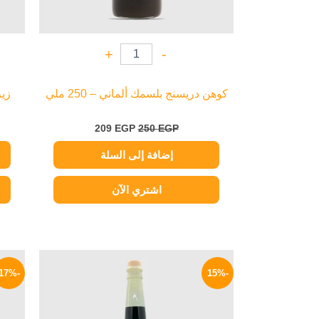
+
-
كوهن دريسنج بلسمك ألماني – 250 ملي
زير
209
EGP
250
EGP
إضافة إلى السلة
اشتري الآن
السعر
السعر
الأصلي
الحالي
-17%
-15%
هو:
هو:
140 EGP.
165 EGP.