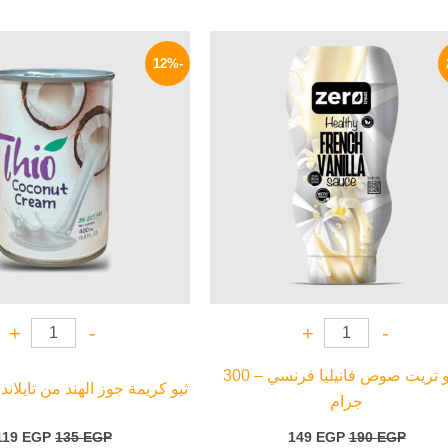
السعر
السعر
السعر
الأصلي
الحالي
الأصلي
-12%
هو:
هو:
هو:
135 EGP.
149 EGP.
190 EGP.
+
-
+
-
زيرو تريت صوص فانيليا فرنسي – 300
ثيو كريمة جوز الهند من تايلاند – 400 ج
جرام
119
EGP
135
EGP
149
EGP
190
EGP