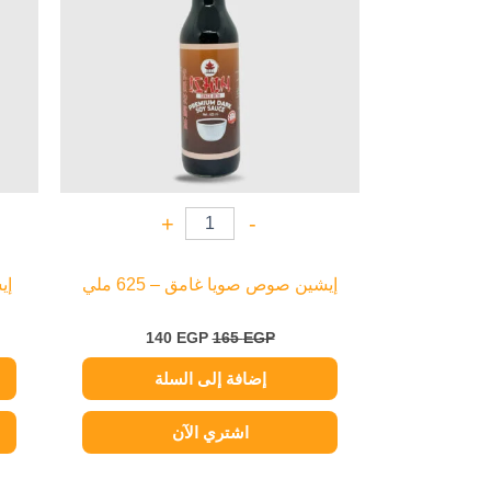
+
-
إيشين صوص صويا غامق – 625 ملي
إي
140
EGP
165
EGP
إضافة إلى السلة
اشتري الآن