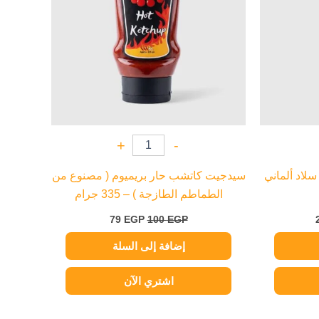
+
-
لاد ألماني
سيدجيت كاتشب حار بريميوم ( مصنوع من
الطماطم الطازجة ) – 335 جرام
79
EGP
100
EGP
إضافة إلى السلة
اشتري الآن