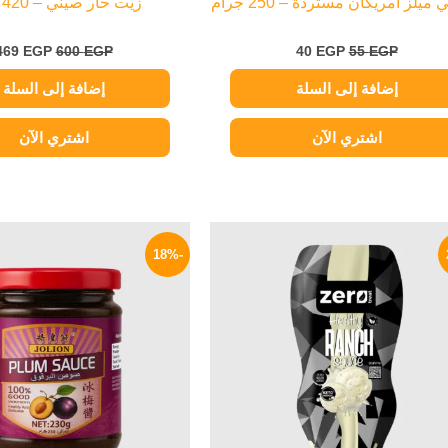
ميلز أمريكان مستردة – 250 جرام
زيت حار صيني – 420 جرام
469
EGP
600
EGP
40
EGP
55
EGP
إضافة إلى السلة
إضافة إلى السلة
اشتري الآن
اشتري الآن
السعر
السعر
السعر
الأصلي
الحالي
الأصلي
-18%
هو:
هو:
هو:
195 EGP.
169 EGP.
210 EGP.