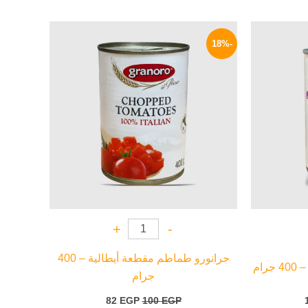
السعر
السعر
السعر
الحالي
الأصلي
الحالي
-18%
هو:
هو:
هو:
82 EGP.
100 EGP.
119 EGP.
+
-
جرانورو طماطم مقطعة أيطالية – 400
رام
جرام
82
EGP
100
EGP