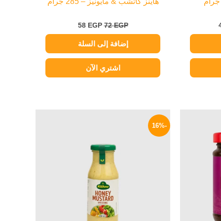
هاينز كاتشب & مايونيز – 285 جرام
58
EGP
72
EGP
إضافة إلى السلة
اشتري الآن
السعر
السعر
السعر
الحالي
الأصلي
الحالي
-16%
هو:
هو:
هو:
209 EGP.
250 EGP.
159 EGP.