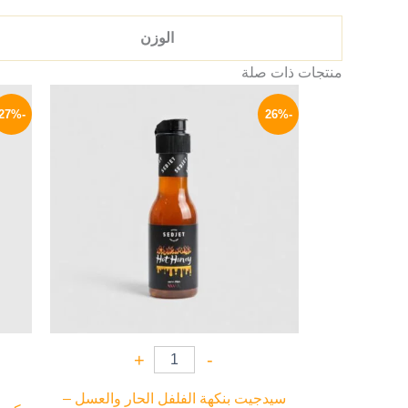
الوزن
منتجات ذات صلة
السعر
السعر
الأصلي
الحالي
-27%
-26%
هو:
هو:
134 EGP.
180 EGP.
+
-
سيدجيت بنكهة الفلفل الحار والعسل –