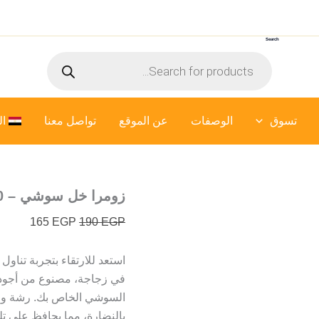
السعر
السعر
الأصلي
الحالي
Search
هو:
هو:
Products
165 EGP.
190 EGP.
search
تسوق
الوصفات
عن الموقع
تواصل معنا
ال
زومرا خل سوشي – 500 ملي
165
EGP
190
EGP
استعد للارتقاء بتجربة تناو
في زجاجة، مصنوع من أجود أن
السوشي الخاص بك. رشة وا
بالنضارة، مما يحافظ على تل