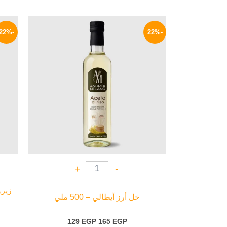
السعر
السعر
الأصلي
الحالي
-22%
-22%
هو:
هو:
129 EGP.
165 EGP.
+
-
خل أرز أيطالي – 500 ملي
129
EGP
165
EGP