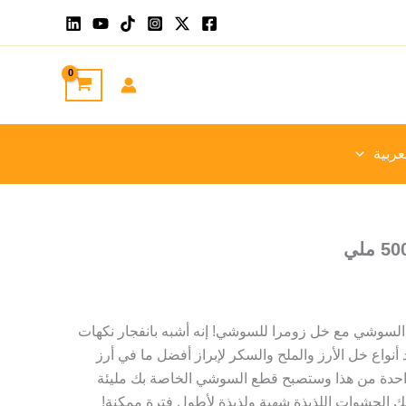
عربية
ل السوشي مع خل زومرا للسوشي! إنه أشبه بانفجار نكهات
واع خل الأرز والملح والسكر لإبراز أفضل ما في أرز
حدة من هذا وستصبح قطع السوشي الخاصة بك مليئة
ك الحشوات اللذيذة شهية ولذيذة لأطول فترة ممكنة!