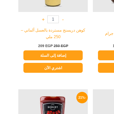
+
-
كوهن دريسنج مستردة بالعسل ألماني –
250 ملي
209
EGP
250
EGP
إضافة إلى السلة
اشتري الآن
السعر
السعر
السعر
الحالي
الأصلي
الحالي
-21%
هو:
هو:
هو:
79 EGP.
100 EGP.
209 EGP.