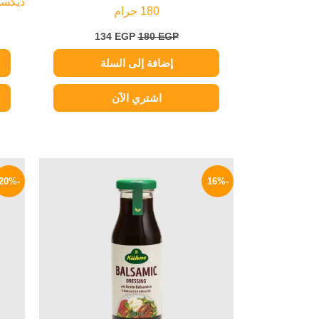
ديكسي 
180 جرام
134
EGP
180
EGP
إضافة إلى السلة
اشتري الآن
السعر
السعر
الأصلي
الحالي
-20%
-16%
هو:
هو:
209 EGP.
250 EGP.