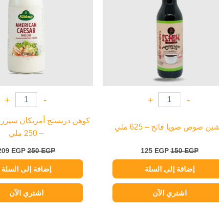
+
-
+
-
كوهن دريسنج أمريكان سيزر س
شين صوص صويا فاتح – 625 ملي
– 250 ملي
209
EGP
250
EGP
125
EGP
150
EGP
إضافة إلى السلة
إضافة إلى السلة
اشتري الآن
اشتري الآن