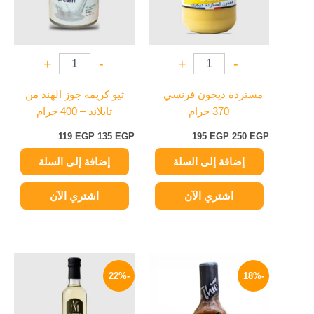
+
-
+
-
مستردة ديجون فرنسي –
ثيو كريمة جوز الهند من
370 جرام
تايلاند – 400 جرام
119
EGP
135
EGP
195
EGP
250
EGP
إضافة إلى السلة
إضافة إلى السلة
اشتري الآن
اشتري الآن
السعر
السعر
السعر
السعر
الأصلي
الحالي
الأصلي
الحالي
-22%
-18%
هو:
هو:
هو:
هو:
129 EGP.
165 EGP.
45 EGP.
55 EGP.