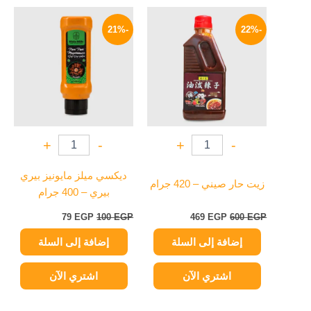
السعر
السعر
السعر
السعر
الأصلي
الحالي
الأصلي
الحالي
-21%
-22%
هو:
هو:
هو:
هو:
79 EGP.
100 EGP.
469 EGP.
600 EGP.
+
-
+
-
ديكسي ميلز مايونيز بيري
زيت حار صيني – 420 جرام
بيري – 400 جرام
79
EGP
100
EGP
469
EGP
600
EGP
إضافة إلى السلة
إضافة إلى السلة
اشتري الآن
اشتري الآن