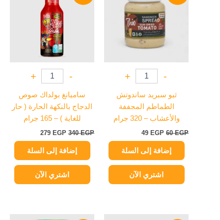
279 EGP.
340 EGP.
49 EGP.
60 EGP.
+
-
+
-
ثيو سبريد ساندوتش
ساميانغ بولداك صوص
الطماطم المجففة
الدجاج بالنكهة الحارة ( حار
والأعشاب – 320 جرام
للغاية ) – 165 جرام
279
EGP
340
EGP
49
EGP
60
EGP
إضافة إلى السلة
إضافة إلى السلة
اشتري الآن
اشتري الآن
السعر
السعر
السعر
السعر