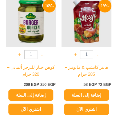
الأصلي
الحالي
الأصلي
الحالي
-16%
-19%
هو:
هو:
هو:
هو:
209 EGP.
250 EGP.
58 EGP.
72 EGP.
+
-
+
-
هاينز كاتشب & مايونيز –
كوهن خيار للبرجر ألماني –
285 جرام
320 جرام
209
EGP
250
EGP
58
EGP
72
EGP
إضافة إلى السلة
إضافة إلى السلة
اشتري الآن
اشتري الآن