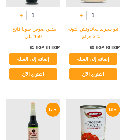
+
-
+
-
ثيو سبريد ساندوتش التونة
إيشين صوص صويا فاتح –
– 320 جرام
150 ملي
65
EGP
84
EGP
69
EGP
90
EGP
إضافة إلى السلة
إضافة إلى السلة
اشتري الآن
اشتري الآن
السعر
السعر
السعر
السعر
الأصلي
الحالي
الأصلي
الحالي
-17%
-18%
هو:
هو:
هو:
هو:
125 EGP.
150 EGP.
82 EGP.
100 EGP.