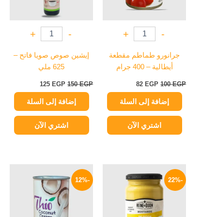
+
-
+
-
جرانورو طماطم مقطعة
إيشين صوص صويا فاتح –
أيطالية – 400 جرام
625 ملي
125
EGP
150
EGP
82
EGP
100
EGP
إضافة إلى السلة
إضافة إلى السلة
اشتري الآن
اشتري الآن
السعر
السعر
السعر
السعر
الأصلي
الحالي
الأصلي
الحالي
-12%
-22%
هو:
هو:
هو:
هو:
119 EGP.
135 EGP.
195 EGP.
250 EGP.