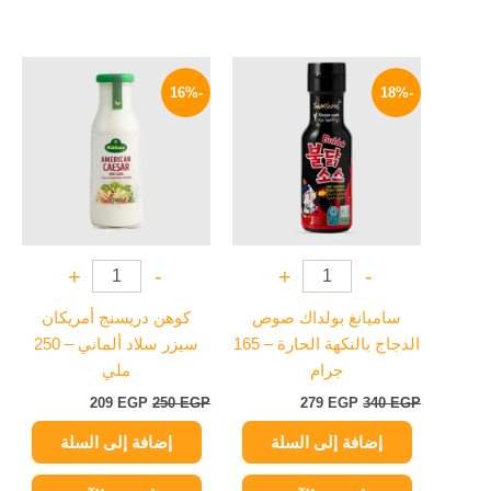
السعر
السعر
السعر
السعر
الأصلي
الحالي
الأصلي
الحالي
-16%
-18%
هو:
هو:
هو:
هو:
209 EGP.
250 EGP.
279 EGP.
340 EGP.
+
-
+
-
ساميانغ بولداك صوص
كوهن دريسنج أمريكان
الدجاج بالنكهة الحارة – 165
سيزر سلاد ألماني – 250
جرام
ملي
209
EGP
250
EGP
279
EGP
340
EGP
إضافة إلى السلة
إضافة إلى السلة