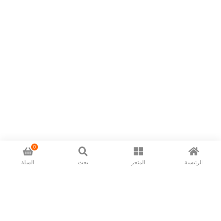
0
الرئيسية
المتجر
بحث
السلة
Now available in all ios & android devices