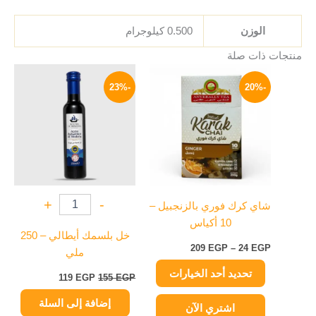
الوزن
0.500 كيلوجرام
منتجات ذات صلة
نطاق
السعر
السعر
هناك
السعر:
الأصلي
الحالي
-23%
-20%
العديد
من
هو:
هو:
من
155 EGP.
119 EGP.
خلال
الأشكال
المختلفة
لهذا
المنتج.
يمكن
+
-
شاي كرك فوري بالزنجبيل –
اختيار
10 أكياس
الخيارات
خل بلسمك أيطالي – 250
على
209
EGP
–
24
EGP
ملي
صفحة
تحديد أحد الخيارات
المنتج
119
EGP
155
EGP
إضافة إلى السلة
اشتري الآن