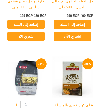
خل التفاح العضوي الإيطالي
فارفيلو خل رمان عضوي
بالعسل – 500 ملي
أيطالي – 500 ملي
129
EGP
180
EGP
299
EGP
400
EGP
إضافة إلى السلة
إضافة إلى السلة
اشتري الآن
اشتري الآن
نطاق
السعر
السعر
هناك
السعر:
الأصلي
الحالي
-21%
-20%
العديد
من
هو:
هو:
من
150 EGP.
119 EGP.
خلال
الأشكال
المختلفة
لهذا
المنتج.
يمكن
+
-
شاي كرك فوري بالماسالا –
اختيار