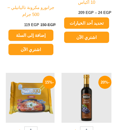
10 أكياس
الخيارات
جرانورو مكرونة تالياتيلي –
على
209
EGP
–
24
EGP
500 جرام
صفحة
تحديد أحد الخيارات
المنتج
119
EGP
150
EGP
إضافة إلى السلة
اشتري الآن
اشتري الآن
السعر
السعر
السعر
السعر
الأصلي
الحالي
الأصلي
الحالي
-15%
-20%
هو:
هو:
هو:
هو:
234 EGP.
275 EGP.
160 EGP.
200 EGP.