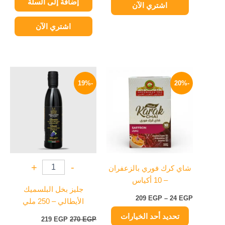
إضافة إلى السلة
اشتري الآن
اشتري الآن
نطاق
السعر
السعر
هناك
السعر:
الأصلي
الحالي
-19%
-20%
العديد
من
هو:
هو:
من
270 EGP.
219 EGP.
خلال
الأشكال
المختلفة
لهذا
المنتج.
يمكن
+
-
شاي كرك فوري بالزعفران
اختيار
– 10 أكياس
الخيارات
جليز بخل البلسميك
على
209
EGP
–
24
EGP
الأيطالي – 250 ملي
صفحة
تحديد أحد الخيارات
المنتج
219
EGP
270
EGP