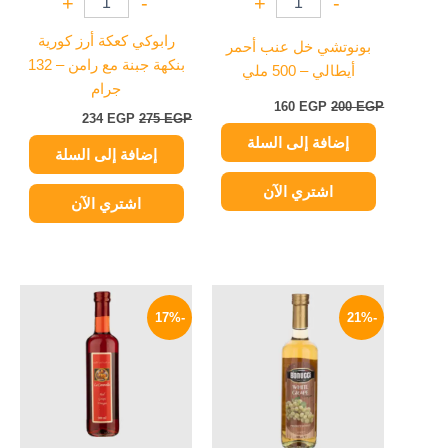
+
-
+
-
رابوكي كعكة أرز كورية
بونوتشي خل عنب أحمر
بنكهة جبنة مع رامن – 132
أيطالي – 500 ملي
جرام
160
EGP
200
EGP
234
EGP
275
EGP
إضافة إلى السلة
إضافة إلى السلة
اشتري الآن
اشتري الآن
السعر
السعر
السعر
السعر
الأصلي
الحالي
الأصلي
الحالي
-17%
-21%
هو:
هو:
هو:
هو:
154 EGP.
185 EGP.
159 EGP.
200 EGP.