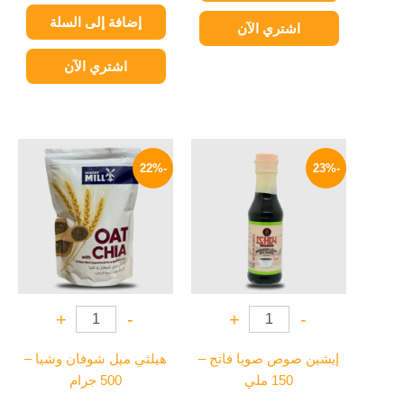
إضافة إلى السلة
اشتري الآن
اشتري الآن
السعر
السعر
السعر
السعر
الأصلي
الحالي
الأصلي
الحالي
-22%
-23%
هو:
هو:
هو:
هو:
78 EGP.
100 EGP.
65 EGP.
84 EGP.
+
-
+
-
إيشين صوص صويا فاتح –
هيلثي ميل شوفان وشيا –
150 ملي
500 جرام