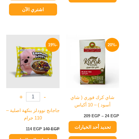
اشتري الآن
نطاق
السعر
السعر
هناك
السعر:
الأصلي
الحالي
-19%
-20%
العديد
من
هو:
هو:
من
140 EGP.
114 EGP.
خلال
الأشكال
المختلفة
لهذا
المنتج.
يمكن
+
-
شاي كرك فوري ( شاي
اختيار
أسود ) – 10 أكياس
الخيارات
جاجانج نوودلز بنكهة اصلية –
على
209
EGP
–
24
EGP
110 جرام
صفحة
تحديد أحد الخيارات
المنتج
114
EGP
140
EGP