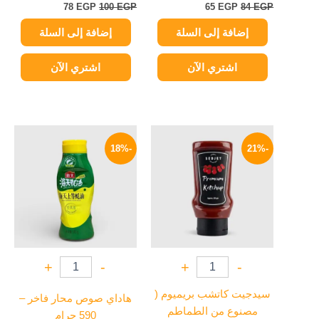
78
EGP
100
EGP
65
EGP
84
EGP
إضافة إلى السلة
إضافة إلى السلة
اشتري الآن
اشتري الآن
السعر
السعر
السعر
السعر
الأصلي
الحالي
الأصلي
الحالي
-18%
-21%
هو:
هو:
هو:
هو:
164 EGP.
200 EGP.
79 EGP.
100 EGP.
+
-
+
-
سيدجيت كاتشب بريميوم (
هاداي صوص محار فاخر –
مصنوع من الطماطم
590 جرام