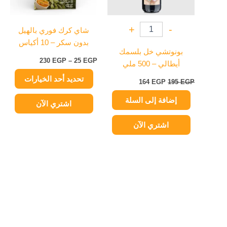
المنتج.
يمكن
+
-
شاي كرك فوري بالهيل
اختيار
بدون سكر – 10 أكياس
الخيارات
بونوتشي خل بلسمك
على
230
EGP
–
25
EGP
أيطالي – 500 ملي
صفحة
تحديد أحد الخيارات
المنتج
164
EGP
195
EGP
إضافة إلى السلة
اشتري الآن
اشتري الآن