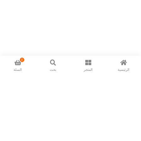
0
الرئيسية
المتجر
بحث
السلة
Now available in all ios & android devices
About Us