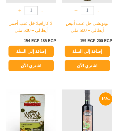
+
-
+
-
بونوتشي خل عنب أبيض
لا كارافيلا خل عنب أحمر
أيطالي – 500 ملي
أيطالي – 500 ملي
154
EGP
185
EGP
159
EGP
200
EGP
إضافة إلى السلة
إضافة إلى السلة
اشتري الآن
اشتري الآن
السعر
السعر
نطاق
هناك
الأصلي
الحالي
السعر:
-16%
العديد
هو:
هو:
من
195 EGP.
164 EGP.
من
خلال
الأشكال
المختلفة
لهذا