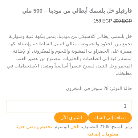
فارفيلو خل بلسمك أيطالي من مودينا – 500 ملي
159
EGP
200
EGP
خل بلسمي إيطالي كلاسيكي من مودينا، يتميز بنكهة غنية ومتوازنة
تجمع بين الحلاوة والحموضة، مثالي لتتبيل السلطات، وإضفاء نكهة
مميزة على الخضراوات المشوية واللحوم والمعكرونة، أو لإضافة
لمسة راقية إلى الصلصات والحلويات. مصنوع من عصير العنب
المخمر وخل النبيذ، ليصبح عنصراً أساسياً ومتعدد الاستخدامات في
مطبخك.
حالة التوفر:
28 متوفر في المخزون
إضافة إلى السلة
اشتري الآن
رمز المنتج:
2109
التصنيف:
الخل
الوسوم:
تخفيض
,
وصل حديثا
معلومات إضافية