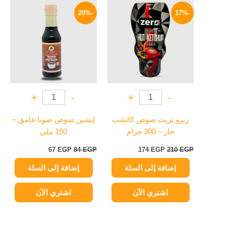
السعر
السعر
السعر
السعر
الأصلي
الحالي
الأصلي
الحالي
-20%
-17%
هو:
هو:
هو:
هو:
67 EGP.
84 EGP.
174 EGP.
210 EGP.
+
-
+
-
زيرو تريت صوص كاتشب
إيشين صوص صويا غامق –
حار – 300 جرام
150 ملي
67
EGP
84
EGP
174
EGP
210
EGP
إضافة إلى السلة
إضافة إلى السلة
اشتري الآن
اشتري الآن