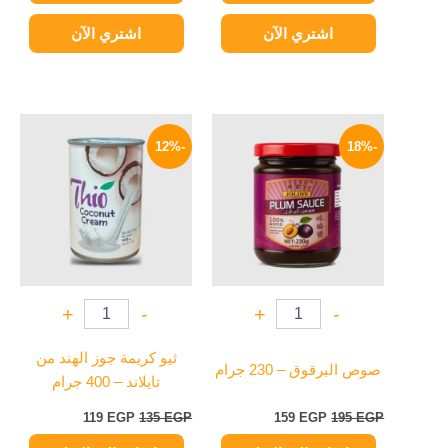
اشتري الآن
اشتري الآن
السعر
السعر
السعر
السعر
الأصلي
الحالي
الأصلي
الحالي
-12%
-18%
هو:
هو:
هو:
هو:
119 EGP.
135 EGP.
159 EGP.
195 EGP.
+
-
+
-
ثيو كريمة جوز الهند من
صوص البرقوق – 230 جرام
تايلاند – 400 جرام
119
EGP
135
EGP
159
EGP
195
EGP