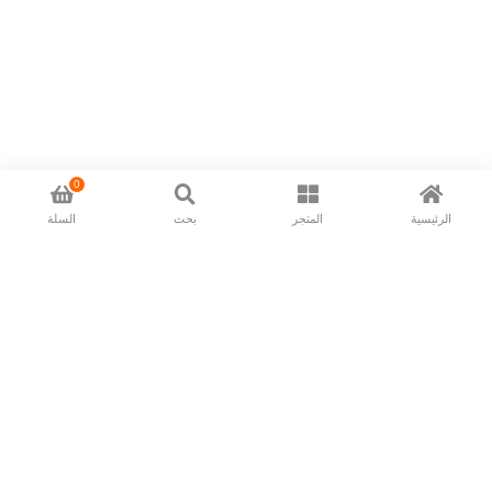
0
الرئيسية
المتجر
بحث
السلة
Now available in all ios & android devices
About Us
Shipping Policy