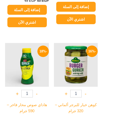
49
EGP
60
EGP
إضافة إلى السلة
إضافة إلى السلة
اشتري الآن
اشتري الآن
السعر
السعر
السعر
السعر
الأصلي
الحالي
الأصلي
الحالي
-18%
-16%
هو:
هو:
هو:
هو:
164 EGP.
200 EGP.
209 EGP.
250 EGP.
+
-
+
-
كوهن خيار للبرجر ألماني –
هاداي صوص محار فاخر –
320 جرام
590 جرام