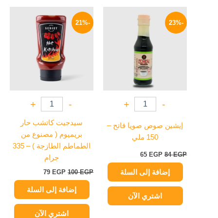
السعر
السعر
السعر
السعر
الأصلي
الحالي
الأصلي
الحالي
-21%
-23%
هو:
هو:
هو:
هو:
79 EGP.
100 EGP.
65 EGP.
84 EGP.
+
-
+
-
سيدجيت كاتشب حار
إيشين صوص صويا فاتح –
بريميوم ( مصنوع من
150 ملي
الطماطم الطازجة ) – 335
65
EGP
84
EGP
جرام
إضافة إلى السلة
79
EGP
100
EGP
إضافة إلى السلة
اشتري الآن
اشتري الآن