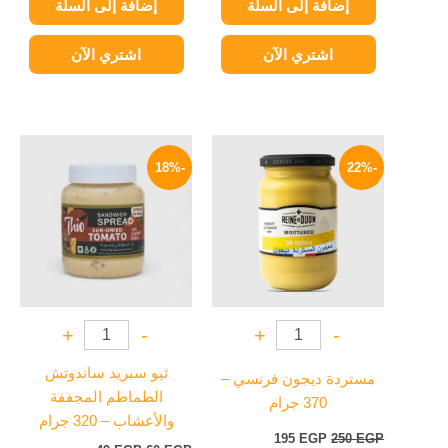
إضافة إلى السلة
إضافة إلى السلة
اشتري الآن
اشتري الآن
السعر
السعر
السعر
السعر
الأصلي
الحالي
الأصلي
الحالي
-18%
-22%
هو:
هو:
هو:
هو:
49 EGP.
60 EGP.
195 EGP.
250 EGP.
+
-
+
-
ثيو سبريد ساندوتش
مستردة ديجون فرنسي –
الطماطم المجففة
370 جرام
والأعشاب – 320 جرام
195
EGP
250
EGP