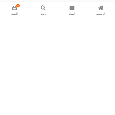
0
الرئيسية
المتجر
بحث
السلة
Now available in all ios & android devices
About Us
Shipping Policy
Deliver/Return
Contact Us
Privacy Policy
Terms and Conditions
Follow Us