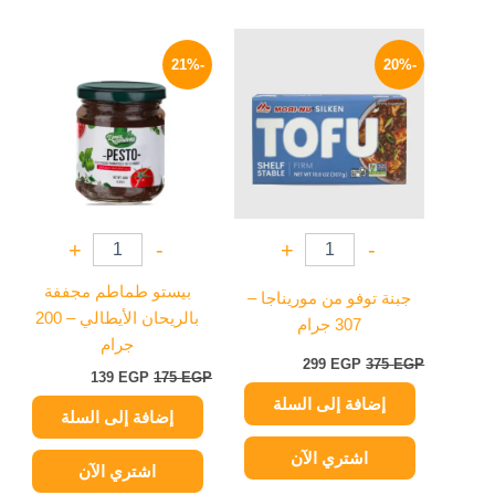
السعر
السعر
السعر
السعر
الأصلي
الحالي
الأصلي
الحالي
-21%
-20%
هو:
هو:
هو:
هو:
139 EGP.
175 EGP.
299 EGP.
375 EGP.
+
-
+
-
بيستو طماطم مجففة
جبنة توفو من موريناجا –
بالريحان الأيطالي – 200
307 جرام
جرام
299
EGP
375
EGP
139
EGP
175
EGP
إضافة إلى السلة
إضافة إلى السلة
اشتري الآن
اشتري الآن