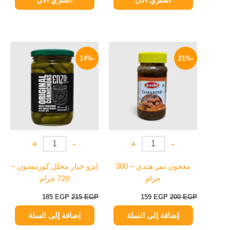
السعر
السعر
السعر
السعر
الأصلي
الحالي
الأصلي
الحالي
-14%
-21%
هو:
هو:
هو:
هو:
185 EGP.
215 EGP.
159 EGP.
200 EGP.
+
-
+
-
معجون تمر هندي – 300
إنزو خيار مخلل كورنيشون –
جرام
720 جرام
185
EGP
215
EGP
159
EGP
200
EGP
إضافة إلى السلة
إضافة إلى السلة