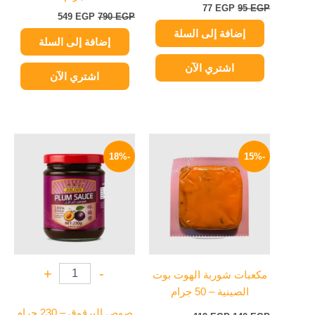
77
EGP
95
EGP
549
EGP
790
EGP
إضافة إلى السلة
إضافة إلى السلة
اشتري الآن
اشتري الآن
السعر
السعر
السعر
السعر
هناك
الأصلي
الحالي
الأصلي
الحالي
-18%
-15%
العديد
هو:
هو:
هو:
هو:
من
140 EGP.
119 EGP.
195 EGP.
159 EGP.
الأشكال
المختلفة
لهذا
المنتج.
يمكن
+
-
مكعبات شوربة الهوت بوت
اختيار
الصينية – 50 جرام
الخيارات
على
صوص البرقوق – 230 جرام