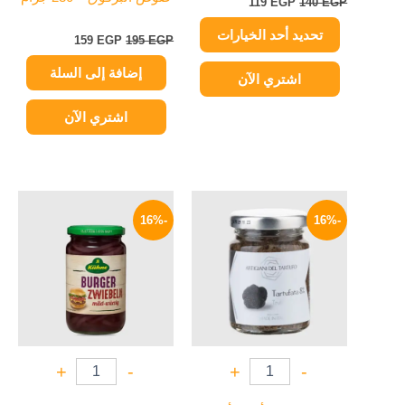
119
EGP
140
EGP
صفحة
تحديد أحد الخيارات
المنتج
159
EGP
195
EGP
إضافة إلى السلة
اشتري الآن
اشتري الآن
السعر
السعر
السعر
السعر
الأصلي
الحالي
الأصلي
الحالي
-16%
-16%
هو:
هو:
هو:
هو:
169 EGP.
200 EGP.
549 EGP.
650 EGP.
+
-
+
-