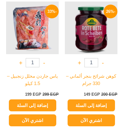
السعر
السعر
السعر
السعر
الأصلي
الحالي
الأصلي
الحالي
-33%
-26%
هو:
هو:
هو:
هو:
199 EGP.
299 EGP.
149 EGP.
200 EGP.
+
-
+
-
كوهن شرائح بنجر ألماني –
ياس جاردن مخلل زنجبيل –
330 جرام
1.5 كيلو
199
EGP
299
EGP
149
EGP
200
EGP
إضافة إلى السلة
إضافة إلى السلة
اشتري الآن
اشتري الآن