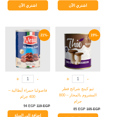
اشتري الآن
اشتري الآن
السعر
السعر
السعر
السعر
الأصلي
الحالي
الأصلي
الحالي
-21%
-19%
هو:
هو:
هو:
هو:
94 EGP.
119 EGP.
85 EGP.
105 EGP.
+
-
+
-
ثيو كينج شرائح فطر
فاصوليا حمراء أيطالية –
المشروم بالمحار – 800
400 جرام
جرام
94
EGP
119
EGP
85
EGP
105
EGP
إضافة إلى السلة