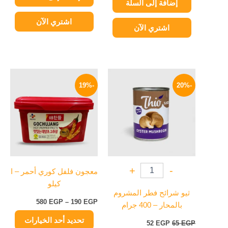
إضافة إلى السلة
اشتري الآن
اشتري الآن
السعر
السعر
نطاق
هناك
الأصلي
الحالي
السعر:
-19%
-20%
العديد
هو:
هو:
من
65 EGP.
52 EGP.
من
خلال
الأشكال
المختلفة
لهذا
المنتج.
يمكن
+
-
معجون فلفل كوري أحمر – ا
اختيار
كيلو
الخيارات
ثيو شرائح فطر المشروم
على
580
EGP
–
190
EGP
بالمحار – 400 جرام
صفحة
تحديد أحد الخيارات
المنتج
52
EGP
65
EGP