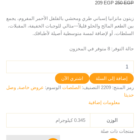
209
EGP
250
EGP
زيتون مانزانيا إسباني طري ومحشي بالفلفل الأحمر المفروم، يجمع
بين الطعم المالح والحلو قليلاً—مثالي للوجبات الخفيفة، المقبلات،
السلطات، أو لإضافة لمسة متوسطية أصيلة لأطباقك.
حالة التوفر:
8 متوفر في المخزون
إضافة إلى السلة
اشتري الآن
رمز المنتج:
2209
التصنيف:
الصلصات
الوسوم:
عروض خاصة
,
وصل
حديثا
معلومات إضافية
الوزن
0.345 كيلوجرام
منتجات ذات صلة
السعر
السعر
السعر
السعر