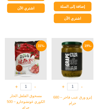
إضافة إلى السلة
اشتري الآن
اشتري الآن
السعر
السعر
السعر
السعر
الأصلي
الحالي
الأصلي
الحالي
-31%
-19%
هو:
هو:
هو:
هو:
549 EGP.
790 EGP.
77 EGP.
95 EGP.
+
-
+
-
مسحوق الفلفل الحار
إنزو ورق عنب فاخر – 680
الكوري غوتشوجارو – 500
جرام
جرام