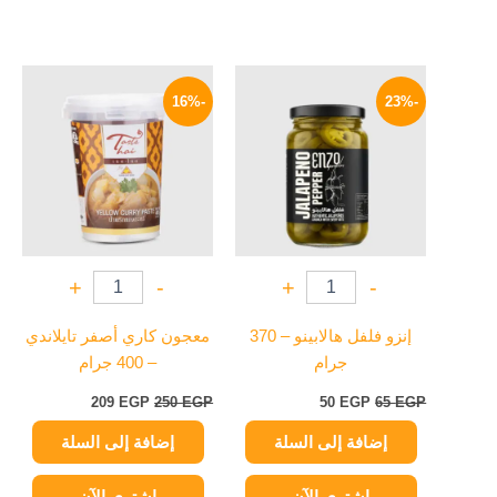
السعر
السعر
السعر
السعر
الأصلي
الحالي
الأصلي
الحالي
-16%
-23%
هو:
هو:
هو:
هو:
209 EGP.
250 EGP.
50 EGP.
65 EGP.
+
-
+
-
إنزو فلفل هالابينو – 370
معجون كاري أصفر تايلاندي
جرام
– 400 جرام
209
EGP
250
EGP
50
EGP
65
EGP
إضافة إلى السلة
إضافة إلى السلة
اشتري الآن
اشتري الآن