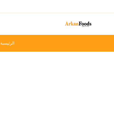
خطي
-4%
لى
لمحتوى
الرئيسية