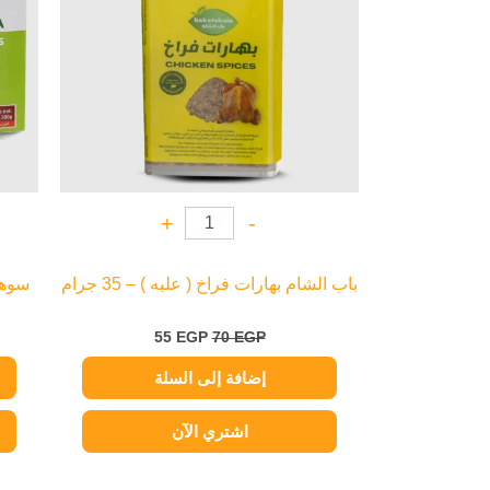
+
-
باب الشام بهارات فراخ ( علبه ) – 35 جرام
سوهان
55
EGP
70
EGP
إضافة إلى السلة
اشتري الآن