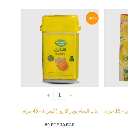
لسعر
السعر
السعر
لحالي
الأصلي
الحالي
-16%
و:
هو:
هو:
59 EGP.
70 EGP.
17 EG
+
-
جرام
باب الشام بودر كاري ( كيس ) – 45 جرام
59
EGP
70
EGP