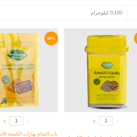
0.100 كيلوجرام
السعر
السعر
السعر
ا
الأصلي
الحالي
الأصلي
ا
-18%
هو:
هو:
هو:
ه
P.
60 EGP.
72 EGP.
85 EGP.
+
-
+
-
باب الشام بهارات الكبسة الأص