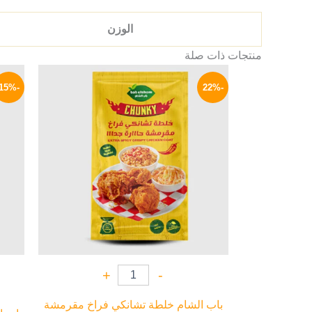
الوزن
منتجات ذات صلة
السعر
السعر
الأصلي
الحالي
-15%
-22%
هو:
هو:
35 EGP.
45 EGP.
+
-
باب الشام خلطة تشانكي فراخ مقرمشة