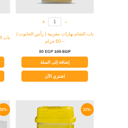
+
-
باب الشام بهارات مغربية ( رأس الحانوت )
باب الش
– 60 جرام
80
EGP
100
EGP
إضافة إلى السلة
اشتري الآن
السعر
السعر
الأصلي
الحالي
-32%
-21%
هو:
هو:
55 EGP.
70 EGP.