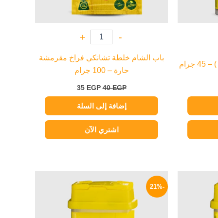
+
-
باب الشام خلطة تشانكي فراخ مقرمشة
جرام
حارة – 100 جرام
35
EGP
40
EGP
إضافة إلى السلة
اشتري الآن
السعر
السعر
السعر
الحالي
الأصلي
الحالي
-21%
هو:
هو:
هو:
55 EGP.
70 EGP.
79 EGP.