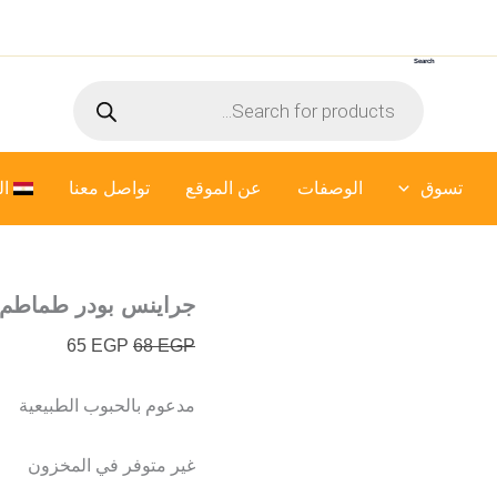
السعر
السعر
الأصلي
الحالي
Search
هو:
هو:
Products
65 EGP.
68 EGP.
search
تسوق
الوصفات
عن الموقع
تواصل معنا
ال
جراينس بودر طماطم
65
EGP
68
EGP
مدعوم بالحبوب الطبيعية
غير متوفر في المخزون