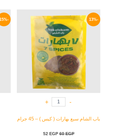
السعر
السعر
الأصلي
الحالي
-15%
-13%
هو:
هو:
52 EGP.
60 EGP.
+
-
باب الشام سبع بهارات ( كيس ) – 45 جرام
52
EGP
60
EGP