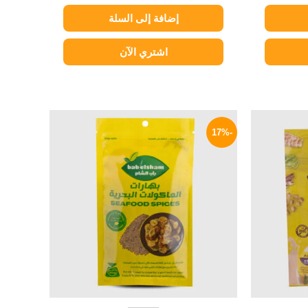
إضافة إلى السلة
اشتري الآن
لسعر
السعر
السعر
لحالي
الأصلي
الحالي
-17%
و:
هو:
هو:
25 EGP.
30 EGP.
17 EG