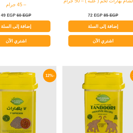
شام بهارات لحم ( علبه ) – 50 جرام
– 45 جرام
49
EGP
60
EGP
72
EGP
85
EGP
إضافة إلى السلة
إضافة إلى السلة
اشتري الآن
اشتري الآن
السعر
السعر
السعر
ا
الأصلي
الحالي
الأصلي
ا
-12%
هو:
هو:
هو:
ه
P.
85 EGP.
75 EGP.
90 EGP.