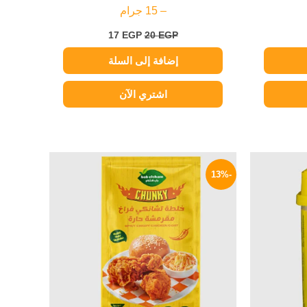
– 15 جرام
17
EGP
20
EGP
إضافة إلى السلة
اشتري الآن
لسعر
السعر
السعر
لحالي
الأصلي
الحالي
-13%
و:
هو:
هو:
35 EGP.
40 EGP.
75 EG