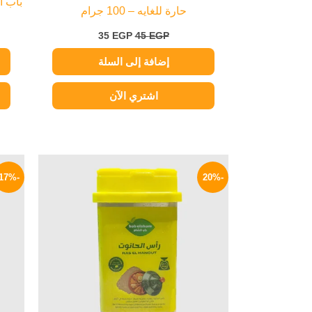
باب ال
حارة للغايه – 100 جرام
35
EGP
45
EGP
إضافة إلى السلة
اشتري الآن
السعر
السعر
الأصلي
الحالي
-17%
-20%
هو:
هو:
80 EGP.
100 EGP.