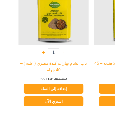
+
-
باب الشام بهارات جرام ماسالا هنديه – 45
باب الشام بهارات كبدة مصري ( علبه ) –
40 جرام
55
EGP
70
EGP
إضافة إلى السلة
اشتري الآن