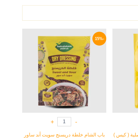
لسعر
السعر
السعر
لحالي
الأصلي
الحالي
-15%
و:
هو:
هو:
17 EGP.
20 EGP.
49 EG
+
-
لية ( كيس )
باب الشام خلطة دريسنج سويت أند ساور