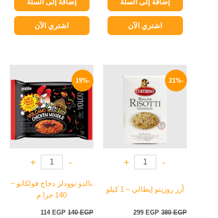
إضافة إلى السلة
إضافة إلى السلة
اشتري الآن
اشتري الآن
السعر
السعر
السعر
السعر
الأصلي
الحالي
الأصلي
الحالي
-19%
-21%
هو:
هو:
هو:
هو:
114 EGP.
140 EGP.
299 EGP.
380 EGP.
+
-
+
-
بالدو نوودلز دجاج فولكانو –
أرز روزيتو إيطالي – 1 كيلو
140 جرا م
114
EGP
140
EGP
299
EGP
380
EGP