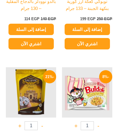
توبوكي كعكة أرز كورية
بالدو نوودلز بالدجاج المقلية
بنكهة الجبنة – 133 جرام
– 130 جرام
114
EGP
140
EGP
199
EGP
250
EGP
إضافة إلى السلة
إضافة إلى السلة
اشتري الآن
اشتري الآن
السعر
السعر
السعر
السعر
الأصلي
الحالي
الأصلي
الحالي
-21%
-8%
هو:
هو:
هو:
هو:
139 EGP.
175 EGP.
129 EGP.
140 EGP.
+
-
+
-