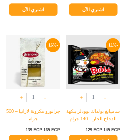
اشتري الآن
اشتري الآن
السعر
السعر
السعر
السعر
الأصلي
الحالي
الأصلي
الحالي
-16%
-11%
هو:
هو:
هو:
هو:
139 EGP.
165 EGP.
129 EGP.
145 EGP.
+
-
+
-
ساميانغ بولداك نوودلز بنكهة
جرانورو مكرونة لازانيا – 500
الدجاج الحار – 140 جرام
جرام
139
EGP
165
EGP
129
EGP
145
EGP