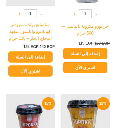
+
-
+
-
ساميانغ بولداك نوودلز
جرانورو مكرونة تالياتيلي –
الهابانيرو والليمون بنكهة
500 جرام
الدجاج الحار – 135 جرام
119
EGP
150
EGP
125
EGP
140
EGP
إضافة إلى السلة
إضافة إلى السلة
اشتري الآن
اشتري الآن
السعر
السعر
السعر
السعر
الأصلي
الحالي
الأصلي
الحالي
-15%
-15%
هو:
هو:
هو:
هو:
199 EGP.
235 EGP.
199 EGP.
235 EGP.