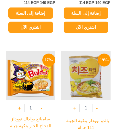
114
EGP
140
EGP
114
EGP
140
EGP
إضافة إلى السلة
إضافة إلى السلة
اشتري الآن
اشتري الآن
السعر
السعر
السعر
السعر
الأصلي
الحالي
الأصلي
الحالي
-17%
-19%
هو:
هو:
هو:
هو:
129 EGP.
155 EGP.
114 EGP.
140 EGP.
+
-
+
-
ساميانغ بولداك نوودلز
بالدو نوودلز بنكهة الجبنة –
الدجاج الحار بنكهة جبنة
111 جرام