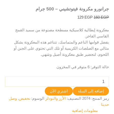
جرانورو مكرونة فيتوتشيني – 500 جرام
129
EGP
160
EGP
معكرونة إيطالية كلاسيكية مسطحة مصنوعة من سميد القمح
القاسي الفاخر.
بفضل قوامها الناعم والمتماسك، تتناغم هذه المعكرونة بشكل
مثالي مع الصلصات الكريمية أو تلك التي تحتوي على الجبن أو
اللحوم، لتحضير طبق معكرونة أصيل وشهي.
حالة التوفر:
6 متوفر في المخزون
إضافة إلى السلة
اشتري الآن
رمز المنتج:
2074
التصنيف:
الأرز والنودلز
الوسوم:
تخفيض
,
وصل
حديثا
معلومات إضافية