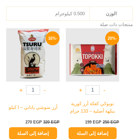
الوزن
0.500 كيلوجرام
منتجات ذات صلة
السعر
السعر
السعر
السعر
الأصلي
الحالي
الأصلي
الحالي
-16%
-20%
هو:
هو:
هو:
هو:
270 EGP.
320 EGP.
199 EGP.
250 EGP.
+
-
+
-
توبوكي كعكة أرز كورية
أرز سوشي ياباني – ا كيلو
بنكهة أصلية – 133 جرام
270
EGP
320
EGP
199
EGP
250
EGP
إضافة إلى السلة
إضافة إلى السلة