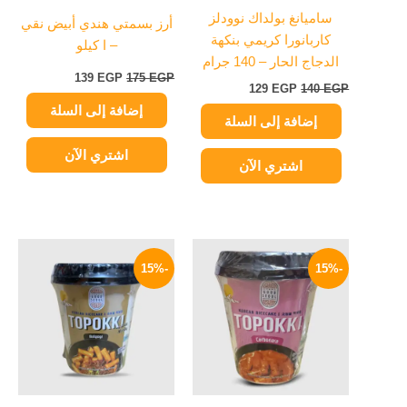
ساميانغ بولداك نوودلز
أرز بسمتي هندي أبيض نقي
كاربانورا كريمي بنكهة
– ا كيلو
الدجاج الحار – 140 جرام
139
EGP
175
EGP
129
EGP
140
EGP
إضافة إلى السلة
إضافة إلى السلة
اشتري الآن
اشتري الآن
السعر
السعر
السعر
السعر
الأصلي
الحالي
الأصلي
الحالي
-15%
-15%
هو:
هو:
هو:
هو:
199 EGP.
235 EGP.
199 EGP.
235 EGP.