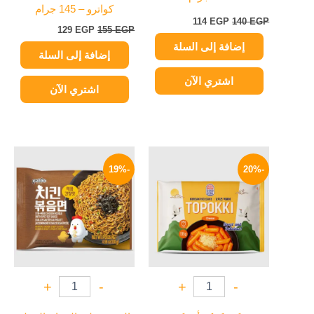
كواترو – 145 جرام
114
EGP
140
EGP
129
EGP
155
EGP
إضافة إلى السلة
إضافة إلى السلة
اشتري الآن
اشتري الآن
السعر
السعر
السعر
السعر
الأصلي
الحالي
الأصلي
الحالي
-19%
-20%
هو:
هو:
هو:
هو:
114 EGP.
140 EGP.
199 EGP.
250 EGP.
+
-
+
-