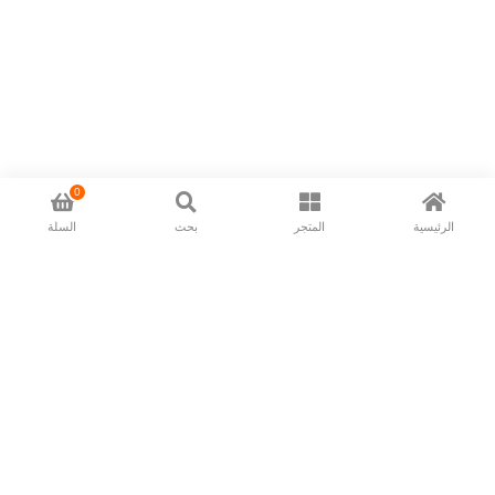
0
الرئيسية
المتجر
بحث
السلة
Now available in all ios & android devices
About Us