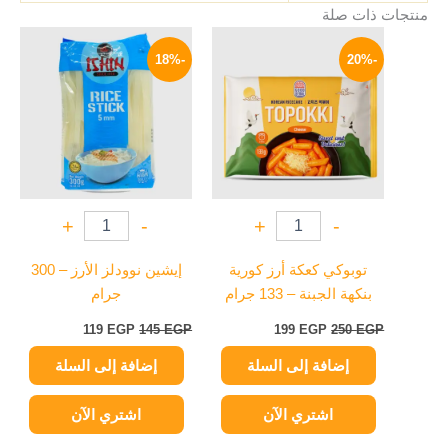
منتجات ذات صلة
السعر
السعر
السعر
السعر
الأصلي
الحالي
الأصلي
الحالي
-18%
-20%
هو:
هو:
هو:
هو:
119 EGP.
145 EGP.
199 EGP.
250 EGP.
+
-
+
-
توبوكي كعكة أرز كورية
إيشين نوودلز الأرز – 300
بنكهة الجبنة – 133 جرام
جرام
119
EGP
145
EGP
199
EGP
250
EGP
إضافة إلى السلة
إضافة إلى السلة
اشتري الآن
اشتري الآن