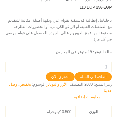
119
EGP
150
EGP
تاجلياتيل إيطالية كلاسيكية بقوام غني ونكهة أصيلة، مثالية للتقديم
مع الصلصات الغنية، أو الراغو الكريمي، أو الخضروات الطازجة.
مصنوعة من قمح الديوروم عالي الجودة للحصول على قوام مرضي
في كل مرة.
حالة التوفر:
18 متوفر في المخزون
إضافة إلى السلة
اشتري الآن
رمز المنتج:
2089
التصنيف:
الأرز والنودلز
الوسوم:
تخفيض
,
وصل
حديثا
معلومات إضافية
الوزن
0.500 كيلوجرام