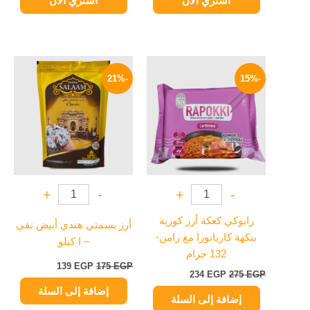
اشتري الآن
اشتري الآن
السعر
السعر
السعر
السعر
الأصلي
الحالي
الأصلي
الحالي
-21%
-15%
هو:
هو:
هو:
هو:
139 EGP.
175 EGP.
234 EGP.
275 EGP.
+
-
+
-
رابوكي كعكة أرز كورية
أرز بسمتي هندي أبيض نقي
بنكهة كاربانورا مع رامن-
– ا كيلو
132 جرام
139
EGP
175
EGP
234
EGP
275
EGP
إضافة إلى السلة
إضافة إلى السلة