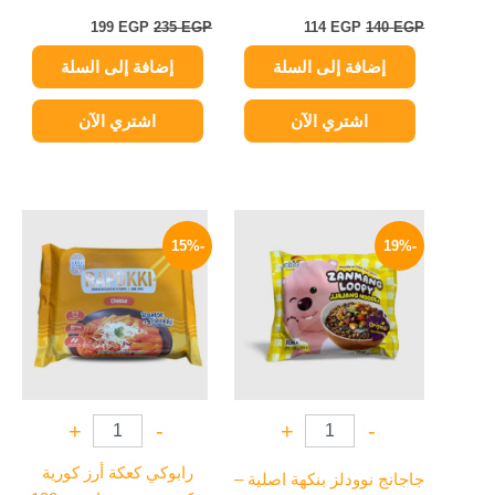
199
EGP
235
EGP
114
EGP
140
EGP
إضافة إلى السلة
إضافة إلى السلة
اشتري الآن
اشتري الآن
السعر
السعر
السعر
السعر
الأصلي
الحالي
الأصلي
الحالي
-15%
-19%
هو:
هو:
هو:
هو:
234 EGP.
275 EGP.
114 EGP.
140 EGP.
+
-
+
-
رابوكي كعكة أرز كورية
جاجانج نوودلز بنكهة اصلية –