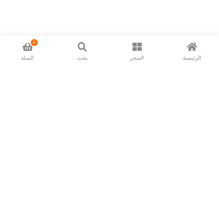
0
الرئيسية
المتجر
بحث
السلة
Now available in all ios & android devices
About Us
Shipping Policy
Deliver/Return
Contact Us
Privacy Policy