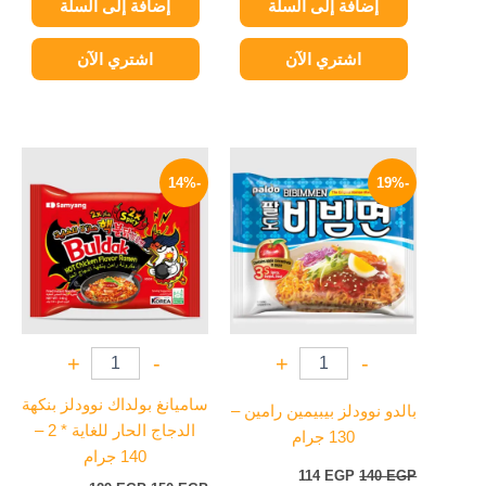
إضافة إلى السلة
إضافة إلى السلة
اشتري الآن
اشتري الآن
السعر
السعر
السعر
السعر
الأصلي
الحالي
الأصلي
الحالي
-14%
-19%
هو:
هو:
هو:
هو:
129 EGP.
150 EGP.
114 EGP.
140 EGP.
+
-
+
-
ساميانغ بولداك نوودلز بنكهة
بالدو نوودلز بيبيمين رامين –
الدجاج الحار للغاية * 2 –
130 جرام
140 جرام
114
EGP
140
EGP