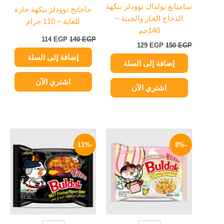
ساميانغ بولداك نوودلز بنكهة
جاجانج نوودلز بنكهة حارة
الدجاج الحار والجبنة –
للغاية – 110 جرام
140جم
114
EGP
140
EGP
129
EGP
150
EGP
إضافة إلى السلة
إضافة إلى السلة
اشتري الآن
اشتري الآن
السعر
السعر
السعر
السعر
الأصلي
الحالي
الأصلي
الحالي
-11%
-8%
هو:
هو:
هو:
هو:
129 EGP.
145 EGP.
129 EGP.
140 EGP.