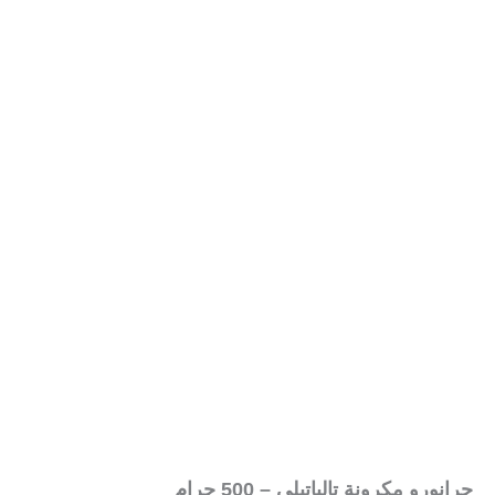
جرانورو مكرونة تالياتيلي – 500 جرام