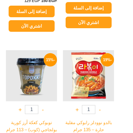
129
EGP
150
EGP
إضافة إلى السلة
إضافة إلى السلة
اشتري الآن
اشتري الآن
السعر
السعر
السعر
السعر
الأصلي
الحالي
الأصلي
الحالي
-15%
-19%
هو:
هو:
هو:
هو:
199 EGP.
235 EGP.
114 EGP.
140 EGP.
+
-
+
-
بالدو نوودلز رابوكي مقلية
توبوكي كعكة أرز كورية
حارة – 135 جرام
بولجاجي (كوب) – 113 جرام