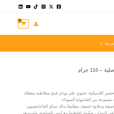
عربية
 110 جرام
تحضير كلاسيكية، تحتوي على نودلز قمح مطاطية مغطاة
 مصنوعة من الفاصوليا السوداء.
عميقة وحلاوة خفيفة، مطابقةً بذلك مذاق الجاجانغميون
قي النودلز، صفّيها، اخلطيها مع كيس الصلصة، واستمتعي