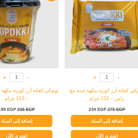
235 EGP.
234 EGP.
275 EGP.
+
-
+
-
وكي كعكة أرز كورية بنكهة جبنة مع
توبوكي كعكة أرز كورية بنكهة 
رامن – 132 جرام
– 113 جرام
199
EGP
235
EGP
234
EGP
275
EGP
إضافة إلى السلة
إضافة إلى السلة
اشتري الآن
اشتري الآن