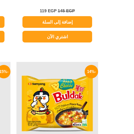
119
EGP
145
EGP
إضافة إلى السلة
اشتري الآن
السعر
السعر
الأصلي
الحالي
-15%
-14%
هو:
هو:
129 EGP.
150 EGP.