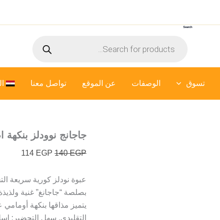
كمية
السعر
السعر
جاجانج
الأصلي
الحالي
نوودلز
Search
هو:
هو:
بنكهة
Products
اصلية
140 EGP.
114 EGP.
search
-
110
جرام
تسوق
الوصفات
عن الموقع
تواصل معنا
ال
جاجانج نوودلز بنكهة اصلية –
114
EGP
140
EGP
عبوة نودلز كورية سريعة ال
بصلصة “جاجانغ” غنية ولذيذة
يتميز مذاقها بنكهة أومامي 
التقليدي. سهل التحضير: اسل