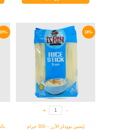
السعر
السعر
الأصلي
الحالي
-19%
-18%
هو:
هو:
119 EGP.
145 EGP.
+
-
إيشين نوودلز الأرز – 300 جرام
بالد