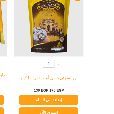
139 EGP.
175 EGP.
+
-
راب
أرز بسمتي هندي أبيض نقي – ا كيلو
139
EGP
175
EGP
إضافة إلى السلة
اشتري الآن