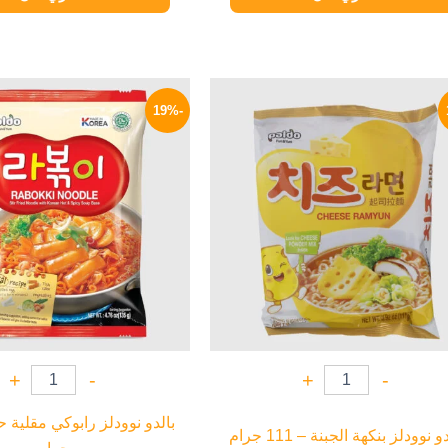
السعر
السعر
السعر
الأصلي
الحالي
الأصلي
-19%
هو:
هو:
هو:
140 EGP.
114 EGP.
140 EGP.
+
-
+
-
و نوودلز بنكهة الجبنة – 111 جرام