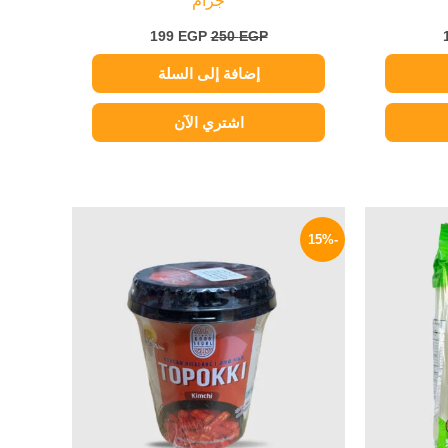
جرام
199
EGP
250
EGP
إضافة إلى السلة
اشتري الآن
السعر
السعر
السعر
الحالي
الأصلي
الحالي
-15%
هو:
هو:
هو:
199 EGP.
235 EGP.
119 EGP.