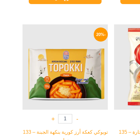
السعر
السعر
السعر
الحالي
الأصلي
الحالي
-20%
هو:
هو:
هو:
199 EGP.
250 EGP.
114 EGP.
+
-
بالدو نوودلز رابوكي مقلية حارة – 135
توبوكي كعكة أرز كورية بنكهة الجبنة – 133