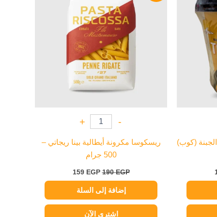
159 EGP.
190 EGP.
199 EGP.
+
-
الجبنة (كوب)
ريسكوسا مكرونة أيطالية بينا ريجاتي –
500 جرام
159
EGP
190
EGP
إضافة إلى السلة
اشتري الآن