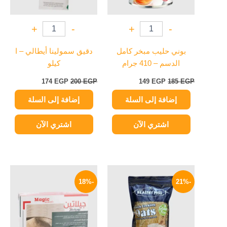
+
-
+
-
بوني حليب مبخر كامل
دقيق سمولينا أيطالي – ا
الدسم – 410 جرام
كيلو
174
EGP
200
EGP
149
EGP
185
EGP
إضافة إلى السلة
إضافة إلى السلة
اشتري الآن
اشتري الآن
السعر
السعر
السعر
السعر
الأصلي
الحالي
الأصلي
الحالي
-18%
-21%
هو:
هو:
هو:
هو:
33 EGP.
40 EGP.
119 EGP.
150 EGP.