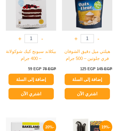
+
-
+
-
هيلثي ميل دقيق الشوفان
بيكلاند سبونج كيك شوكولاتة
فري جلوتين – 500 جرام
– 400 جرام
59
EGP
78
EGP
125
EGP
145
EGP
إضافة إلى السلة
إضافة إلى السلة
اشتري الآن
اشتري الآن
نطاق
السعر
السعر
هناك
السعر:
الأصلي
الحالي
-20%
-19%
العديد
من
هو:
هو: