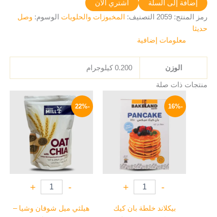
إضافة إلى السلة
اشتري الآن
رمز المنتج:
2059
التصنيف:
المخبوزات والحلويات
الوسوم:
وصل
حديثا
معلومات إضافية
الوزن
0.200 كيلوجرام
منتجات ذات صلة
السعر
السعر
السعر
السعر
الأصلي
الحالي
الأصلي
الحالي
-22%
-16%
هو:
هو:
هو:
هو:
78 EGP.
100 EGP.
80 EGP.
95 EGP.
+
-
+
-
بيكلاند خلطة بان كيك
هيلثي ميل شوفان وشيا –