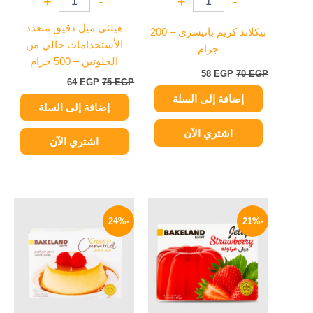
+
-
+
-
هيلثي ميل دقيق متعدد
بيكلاند كريم باتيسري – 200
الأستخدامات خالي من
جرام
الجلوتين – 500 جرام
58
EGP
70
EGP
64
EGP
75
EGP
إضافة إلى السلة
إضافة إلى السلة
اشتري الآن
اشتري الآن
السعر
السعر
السعر
السعر
الأصلي
الحالي
الأصلي
الحالي
-24%
-21%
هو:
هو:
هو:
هو:
19 EGP.
25 EGP.
15 EGP.
19 EGP.