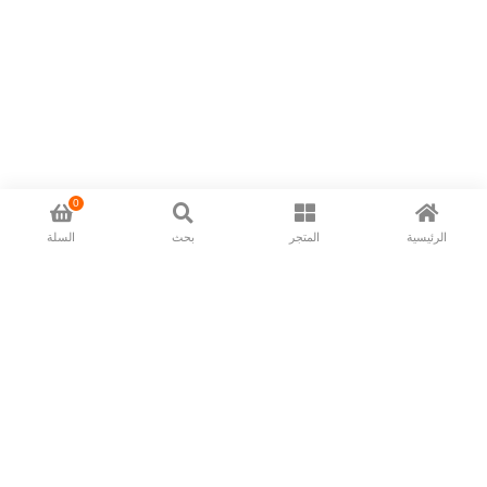
0
الرئيسية
المتجر
بحث
السلة
Now available in all ios & android devices
About Us