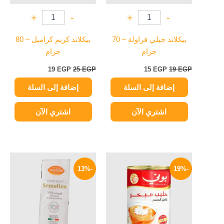
+
-
+
-
بيكلاند جيلي فراولة – 70
بيكلاند كريم كراميل – 80
جرام
جرام
19
EGP
25
EGP
15
EGP
19
EGP
إضافة إلى السلة
إضافة إلى السلة
اشتري الآن
اشتري الآن
السعر
السعر
السعر
السعر
الأصلي
الحالي
الأصلي
الحالي
-13%
-19%
هو:
هو:
هو:
هو:
174 EGP.
200 EGP.
149 EGP.
185 EGP.