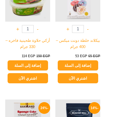
+
-
+
-
بيكلاند خلطة دونت ميكس –
أزكي حلاوة طحينية فاخره –
400 جرام
330 جرام
114
EGP
150
EGP
53
EGP
65
EGP
إضافة إلى السلة
إضافة إلى السلة
اشتري الآن
اشتري الآن
السعر
السعر
السعر
السعر
الأصلي
الحالي
الأصلي
الحالي
-24%
-14%
هو:
هو:
هو:
هو:
59 EGP.
78 EGP.
125 EGP.
145 EGP.