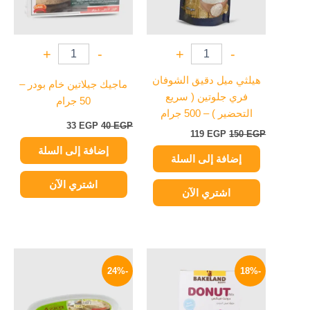
+
-
+
-
هيلثي ميل دقيق الشوفان
ماجيك جيلاتين خام بودر –
فري جلوتين ( سريع
50 جرام
التحضير ) – 500 جرام
33
EGP
40
EGP
119
EGP
150
EGP
إضافة إلى السلة
إضافة إلى السلة
اشتري الآن
اشتري الآن
السعر
السعر
السعر
السعر
الأصلي
الحالي
الأصلي
الحالي
-24%
-18%
هو:
هو:
هو:
هو:
114 EGP.
150 EGP.
53 EGP.
65 EGP.