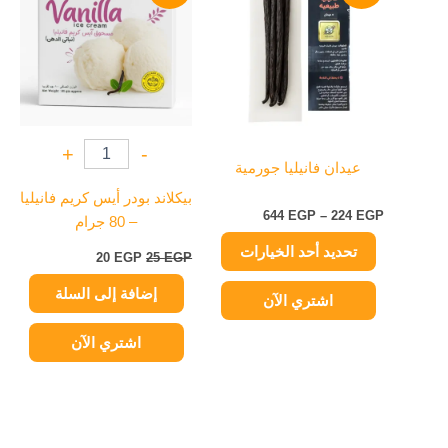
من
25 EGP.
20 EGP.
خلال
الأشكال
المختلفة
لهذا
المنتج.
يمكن
+
-
اختيار
عيدان فانيليا جورمية
الخيارات
بيكلاند بودر أيس كريم فانيليا
على
644
EGP
–
224
EGP
– 80 جرام
صفحة
تحديد أحد الخيارات
المنتج
20
EGP
25
EGP
إضافة إلى السلة
اشتري الآن
اشتري الآن