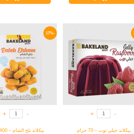
السعر
السعر
السعر
ا
الأصلي
الحالي
الأصلي
ا
-17%
هو:
هو:
هو:
ه
P.
65 EGP.
15 EGP.
19 EGP.
+
-
+
-
بيكلاند جيلي توت – 70 جرام
بيكلاند بلح الشام – 400 جرام