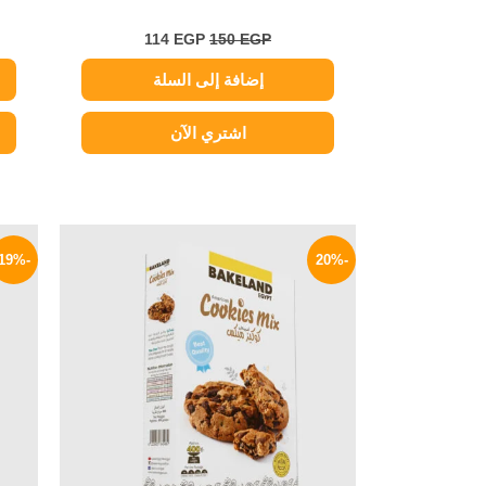
114
EGP
150
EGP
إضافة إلى السلة
اشتري الآن
السعر
السعر
الأصلي
الحالي
-19%
-20%
هو:
هو:
47 EGP.
59 EGP.