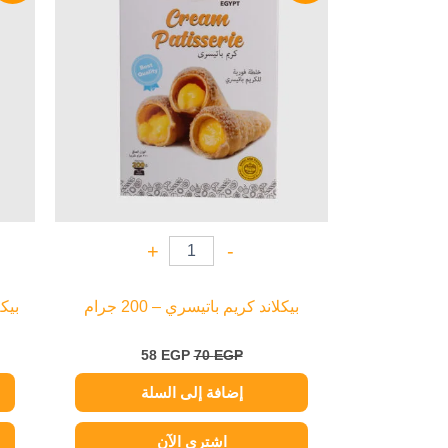
58 EGP.
70 EGP.
+
-
بيكلاند كريم باتيسري – 200 جرام
بيكل
58
EGP
70
EGP
إضافة إلى السلة
اشتري الآن