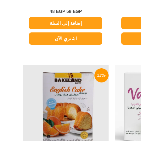
48
EGP
58
EGP
إضافة إلى السلة
اشتري الآن
لسعر
السعر
السعر
لحالي
الأصلي
الحالي
-13%
و:
هو:
هو:
48 EGP.
55 EGP.
20 EG