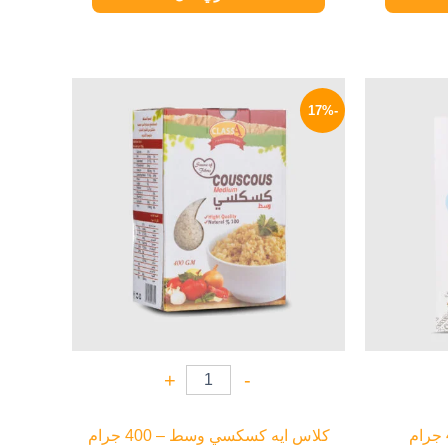
لسعر
السعر
السعر
لحالي
الأصلي
الحالي
-17%
و:
هو:
هو:
48 EGP.
58 EGP.
54 EG
+
-
كلاس ايه كسكسي وسط – 400 جرام