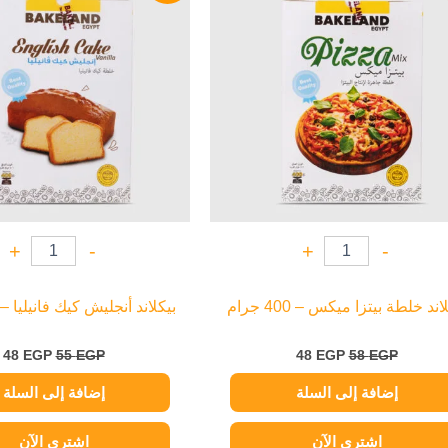
P.
55 EGP.
48 EGP.
58 EGP.
+
-
+
-
اند خلطة بيتزا ميكس – 400 جرام
بيكلاند أنجليش كيك فانيليا – 400 جرام
48
EGP
55
EGP
48
EGP
58
EGP
إضافة إلى السلة
إضافة إلى السلة
اشتري الآن
اشتري الآن