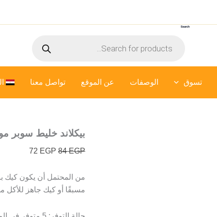
كمية
السعر
السعر
بيكلاند
الأصلي
الحالي
خليط
Search
هو:
هو:
سوبر
Products
مويست
84 EGP.
72 EGP.
search
كيك
شوكولاتة
-
تسوق
الوصفات
عن الموقع
400
تواصل معنا
ال
جرام
بيكلاند خليط سوبر مويست
72
EGP
84
EGP
مسبقًا أو كيك جاهز للأكل م
حالة التوفر:
5 متوفر في المخزون