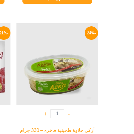
السعر
السعر
الأصلي
الحالي
-21%
-24%
هو:
هو:
114 EGP.
150 EGP.
+
-
أزكي حلاوة طحينية فاخره – 330 جرام