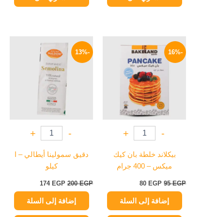
السعر
السعر
السعر
السعر
الأصلي
الحالي
الأصلي
الحالي
-13%
-16%
هو:
هو:
هو:
هو:
174 EGP.
200 EGP.
80 EGP.
95 EGP.
+
-
+
-
بيكلاند خلطة بان كيك
دقيق سمولينا أيطالي – ا
ميكس – 400 جرام
كيلو
174
EGP
200
EGP
80
EGP
95
EGP
إضافة إلى السلة
إضافة إلى السلة