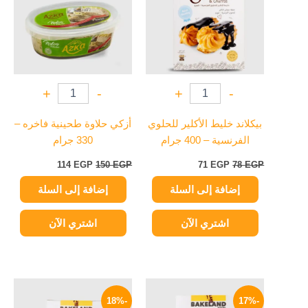
+
-
+
-
بيكلاند خليط الأكلير للحلوي
أزكي حلاوة طحينية فاخره –
الفرنسية – 400 جرام
330 جرام
114
EGP
150
EGP
71
EGP
78
EGP
إضافة إلى السلة
إضافة إلى السلة
اشتري الآن
اشتري الآن
السعر
السعر
السعر
السعر
الأصلي
الحالي
الأصلي
الحالي
-18%
-17%
هو:
هو:
هو:
هو: