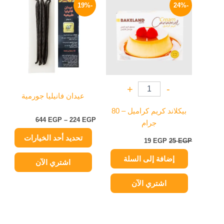
الأصلي
الحالي
السعر:
-19%
-24%
العديد
هو:
هو:
من
25 EGP.
19 EGP.
من
خلال
الأشكال
المختلفة
لهذا
المنتج.
يمكن
+
-
اختيار
عيدان فانيليا جورمية
الخيارات
بيكلاند كريم كراميل – 80
على
644
EGP
–
224
EGP
جرام
صفحة
تحديد أحد الخيارات
المنتج
19
EGP
25
EGP
إضافة إلى السلة
اشتري الآن
اشتري الآن