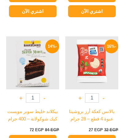
اشتري الآن
اشتري الآن
السعر
السعر
السعر
السعر
الأصلي
الحالي
الأصلي
الحالي
-14%
-16%
هو:
هو:
هو:
هو:
72 EGP.
84 EGP.
27 EGP.
32 EGP.
+
-
+
-
بالانس كعكة أرز بروشيتا
بيكلاند خليط سوبر مويست
عبوة 4 قطع – 28 جرام
كيك شوكولاتة – 400 جرام
72
EGP
84
EGP
27
EGP
32
EGP