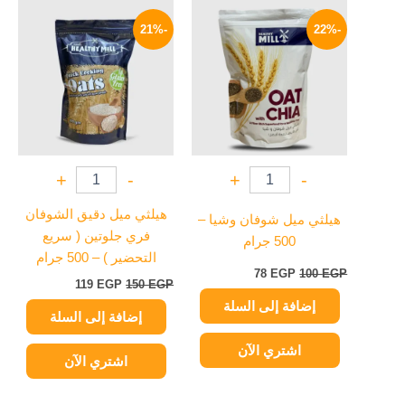
السعر
السعر
السعر
السعر
الأصلي
الحالي
الأصلي
الحالي
-21%
-22%
هو:
هو:
هو:
هو:
119 EGP.
150 EGP.
78 EGP.
100 EGP.
+
-
+
-
هيلثي ميل دقيق الشوفان
هيلثي ميل شوفان وشيا –
فري جلوتين ( سريع
500 جرام
التحضير ) – 500 جرام
78
EGP
100
EGP
119
EGP
150
EGP
إضافة إلى السلة
إضافة إلى السلة
اشتري الآن
اشتري الآن