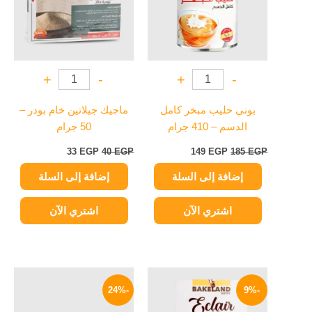
+
-
+
-
بوني حليب مبخر كامل
ماجيك جيلاتين خام بودر –
الدسم – 410 جرام
50 جرام
33
EGP
40
EGP
149
EGP
185
EGP
إضافة إلى السلة
إضافة إلى السلة
اشتري الآن
اشتري الآن
السعر
السعر
السعر
السعر
الأصلي
الحالي
الأصلي
الحالي
-24%
-9%
هو:
هو:
هو:
هو:
114 EGP.
150 EGP.
71 EGP.
78 EGP.