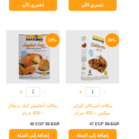
اشتري الآن
اشتري الآن
السعر
السعر
السعر
السعر
الأصلي
الحالي
الأصلي
الحالي
-13%
-20%
هو:
هو:
هو:
هو:
48 EGP.
55 EGP.
47 EGP.
59 EGP.
+
-
+
-
بيكلاند أمريكان كوكيز
بيكلاند أنجليش كيك برتقال
ميكس – 400 جرام
– 400 جرام
48
EGP
55
EGP
47
EGP
59
EGP
إضافة إلى السلة
إضافة إلى السلة