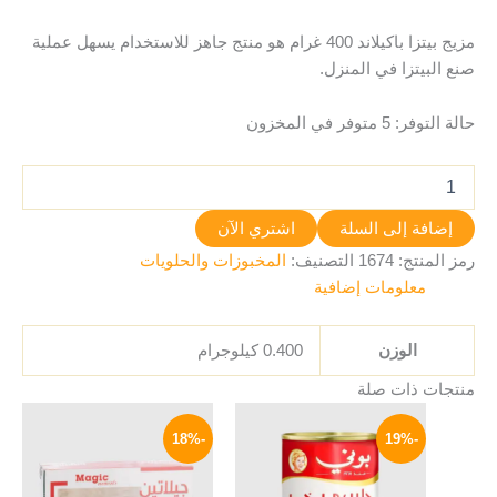
مزيج بيتزا باكيلاند 400 غرام هو منتج جاهز للاستخدام يسهل عملية
صنع البيتزا في المنزل.
حالة التوفر:
5 متوفر في المخزون
إضافة إلى السلة
اشتري الآن
رمز المنتج:
1674
التصنيف:
المخبوزات والحلويات
معلومات إضافية
الوزن
0.400 كيلوجرام
منتجات ذات صلة
السعر
السعر
السعر
السعر
الأصلي
الحالي
الأصلي
الحالي
-18%
-19%
هو:
هو:
هو:
هو:
33 EGP.
40 EGP.
149 EGP.
185 EGP.