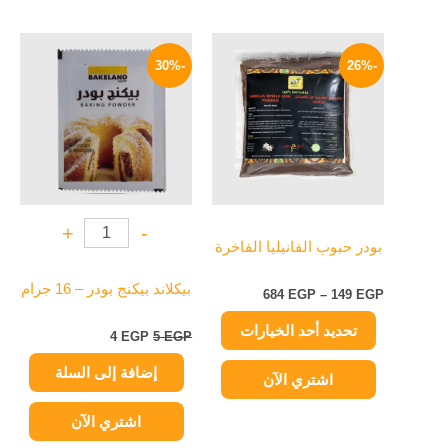
نطاق
السعر
السعر
هناك
السعر:
الأصلي
الحالي
-30%
-26%
العديد
من
هو:
هو:
من
5 EGP.
4 EGP.
خلال
الأشكال
المختلفة
لهذا
المنتج.
يمكن
+
-
اختيار
بودر حبوب الفانيليا الفاخرة
الخيارات
على
بيكلاند بيكنج بودر – 16 جرام
684
EGP
–
149
EGP
صفحة
تحديد أحد الخيارات
المنتج
4
EGP
5
EGP
إضافة إلى السلة
اشتري الآن
اشتري الآن