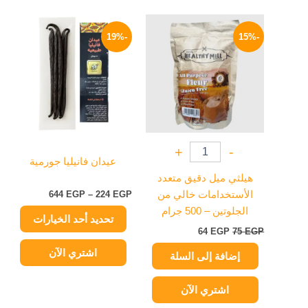
السعر
السعر
نطاق
هناك
الأصلي
الحالي
السعر:
-19%
-15%
العديد
هو:
هو:
من
75 EGP.
64 EGP.
من
خلال
الأشكال
المختلفة
لهذا
المنتج.
يمكن
+
-
اختيار
عيدان فانيليا جورمية
الخيارات
هيلثي ميل دقيق متعدد
على
الأستخدامات خالي من
EGP
224
–
EGP
644
صفحة
الجلوتين – 500 جرام
تحديد أحد الخيارات
المنتج
64
EGP
75
EGP
اشتري الآن
إضافة إلى السلة
اشتري الآن