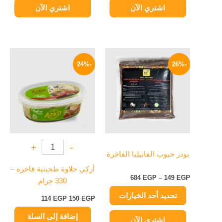
اشتري الآن
اشتري الآن
نطاق
السعر
السعر
هناك
السعر:
الأصلي
الحالي
-24%
-26%
العديد
من
هو:
هو:
من
150 EGP.
114 EGP.
خلال
الأشكال
المختلفة
لهذا
المنتج.
يمكن
+
-
اختيار
بودر حبوب الفانيليا الفاخرة
الخيارات
أزكي حلاوة طحينية فاخره –
على
684
EGP
–
149
EGP
330 جرام
صفحة
تحديد أحد الخيارات
المنتج
114
EGP
150
EGP
إضافة إلى السلة
اشتري الآن