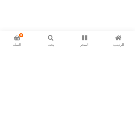
0
الرئيسية
المتجر
بحث
السلة
Now available in all ios & android devices
About Us
Shipping Policy
Deliver/Return
Contact Us