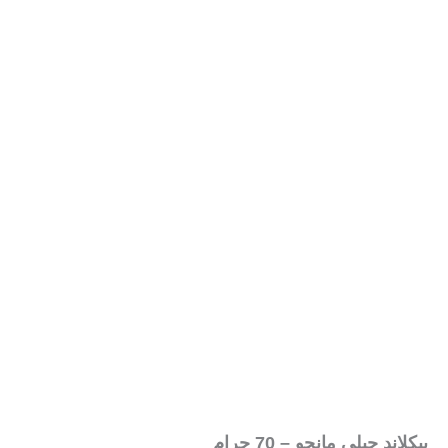
بيكلاند جيلي مانجو – 70 جرام