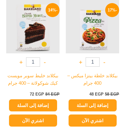
السعر
السعر
السعر
السعر
الأصلي
الحالي
الأصلي
الحالي
-14%
-17%
هو:
هو:
هو:
هو:
72 EGP.
84 EGP.
48 EGP.
58 EGP.
+
-
+
-
بيكلاند خلطة بيتزا ميكس –
بيكلاند خليط سوبر مويست
400 جرام
كيك شوكولاتة – 400 جرام
72
EGP
84
EGP
48
EGP
58
EGP
إضافة إلى السلة
إضافة إلى السلة
اشتري الآن
اشتري الآن