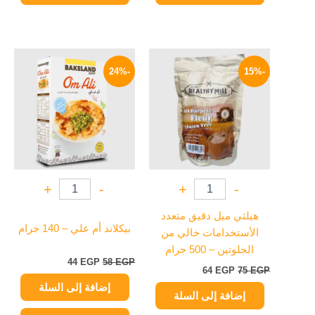
السعر
السعر
السعر
السعر
الأصلي
الحالي
الأصلي
الحالي
-24%
-15%
هو:
هو:
هو:
هو:
44 EGP.
58 EGP.
64 EGP.
75 EGP.
+
-
+
-
هيلثي ميل دقيق متعدد
بيكلاند أم علي – 140 جرام
الأستخدامات خالي من
الجلوتين – 500 جرام
44
EGP
58
EGP
64
EGP
75
EGP
إضافة إلى السلة
إضافة إلى السلة