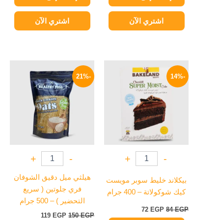
اشتري الآن
اشتري الآن
السعر
السعر
السعر
السعر
الأصلي
الحالي
الأصلي
الحالي
-21%
-14%
هو:
هو:
هو:
هو:
119 EGP.
150 EGP.
72 EGP.
84 EGP.
+
-
+
-
هيلثي ميل دقيق الشوفان
بيكلاند خليط سوبر مويست
فري جلوتين ( سريع
كيك شوكولاتة – 400 جرام
التحضير ) – 500 جرام
72
EGP
84
EGP
119
EGP
150
EGP