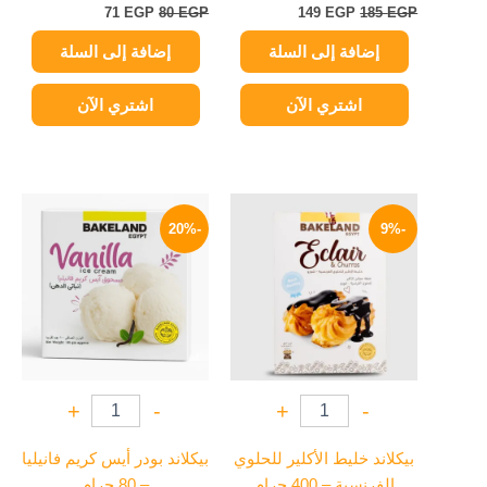
71
EGP
80
EGP
149
EGP
185
EGP
إضافة إلى السلة
إضافة إلى السلة
اشتري الآن
اشتري الآن
السعر
السعر
السعر
السعر
الأصلي
الحالي
الأصلي
الحالي
-20%
-9%
هو:
هو:
هو:
هو:
20 EGP.
25 EGP.
71 EGP.
78 EGP.
+
-
+
-
بيكلاند خليط الأكلير للحلوي
بيكلاند بودر أيس كريم فانيليا
الفرنسية – 400 جرام
– 80 جرام