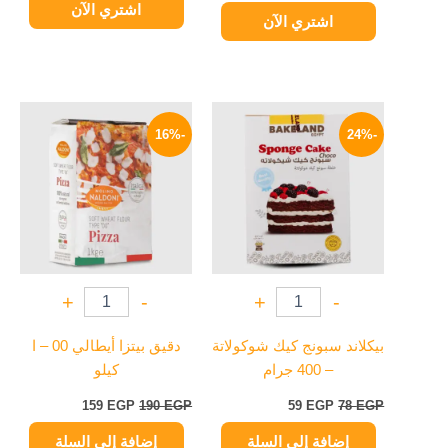
اشتري الآن
اشتري الآن
السعر
السعر
السعر
السعر
الأصلي
الحالي
الأصلي
الحالي
-16%
-24%
هو:
هو:
هو:
هو:
159 EGP.
190 EGP.
59 EGP.
78 EGP.
+
-
+
-
بيكلاند سبونج كيك شوكولاتة
دقيق بيتزا أيطالي 00 – ا
– 400 جرام
كيلو
159
EGP
190
EGP
59
EGP
78
EGP
إضافة إلى السلة
إضافة إلى السلة