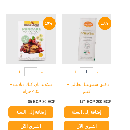
السعر
السعر
السعر
السعر
الأصلي
الحالي
الأصلي
الحالي
-19%
-13%
هو:
هو:
هو:
هو:
65 EGP.
80 EGP.
174 EGP.
200 EGP.
+
-
+
-
دقيق سمولينا أيطالي – ا
بيكلاند بان كيك ديلايت –
كيلو
400 جرام
65
EGP
80
EGP
174
EGP
200
EGP
إضافة إلى السلة
إضافة إلى السلة
اشتري الآن
اشتري الآن